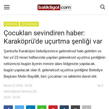
Şanlıurfa
Balıklıgöl
Giriş Yap
Kaydol
Çocukları sevindiren haber:
Karaköprü'de uçurtma şenliği var
Anasayfa
Şanlıurfa Karaköprü belediyesince geleneksel hale getirilen ve
Köşe Yazıları
her yıl 23 nisan haftasında yapılan geleneksel uçurtma şenliğinin
sekizincisi bugün ilçenin mesire alanı bölgesine yapılacak.
Magazin
bugün yapılacak olan 8. geleneksel uçurtma şenliğine Belediye
Başkanı Metin Baydilli, tüm çocukları ve ailelerini davet etti.
Şanlıurfa
Nisan 27, 2019 - 10:08
0
Güncelleme: Temmuz 30,
Eğitim
2022 - 15:36
Spor