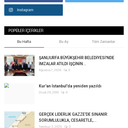
Instagram
POPÜLER İÇERIKLER
Bu Hafta
Bu Ay
Tüm Zamanlar
ŞANLIURFA BÜYÜKŞEHİR BELEDİYESİ'NDE
İMZALAR ATILDI İŞÇİNİN...
Ağustos 7, 2026
0
Kur'an İstanbul'da yeniden yazıldı
Ocak 29, 2010
0
GERÇEK LİDERLİK GAZZE’DE SINANIR:
SORUMLULUKLA, CESARETLE,...
Temmuz 3, 2025
0