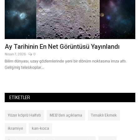
Ay Tarihinin En Net Görüntüsü Yayınlandı
B
B
Nisan 7, 2026
0
Bilim dünyası, uzay gözlemlerinde yeni bir dönüm noktasına imza attı.
Ağ
Gelişmiş teleskoplar...
Şa
Ha
ETIKETLER
Yüzer köprü Halfeti
MEB'den açıklama
Tırnaklı Ekmek
ikramiye
karı-koca