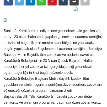
Gündem
Tekno Bilim
Şanlıurfa Karaköprü belediyesince geleneksel hale getirilen ve
Ekonomi
her yıl 23 nisan haftasında yapılan geleneksel uçurtma şenliğinin
sekizincisi bugün ilçenin mesire alanı bölgesine yapılacak.
Siyaset
bugün yapılacak olan 8. geleneksel uçurtma şenliğine Belediye
Başkanı Metin Baydilli, tüm çocukları ve ailelerini davet etti.
Galeriler
Karaköprü Belediyesi'nin 23 Nisan Çocuk Bayramı Haftası
nedeniyle her yıl çocuklar için gerçekleştirdiği geleneksel
Yaşam
uçurtma şenliğinin 8.'si bugün düzenlenecek.
Karaköprü Belediye Başkanı Metin Baydilli ilçedeki tüm
Künye
çocukları ve aileleri uçurtma şenliğine davet ederken, çocukların
eğleneceği güzel bir program olmasını diledi.
Sağlık
Başkan Baydilli, "Biz Karaköprü'müzdeki çocuklara değer
veriyoruz ve onlar için programlar yapmaya özen gösteriyoruz.
İletişim