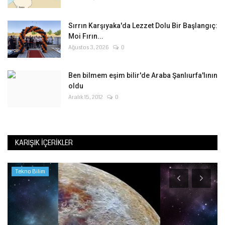
Sırrın Karşıyaka'da Lezzet Dolu Bir Başlangıç:
Moi Fırın...
Ağustos 3, 2026
0
Ben bilmem eşim bilir'de Araba Şanlıurfa'lının
oldu
Aralık 15, 2012
0
KARIŞIK İÇERIKLER
Tekno Bilim