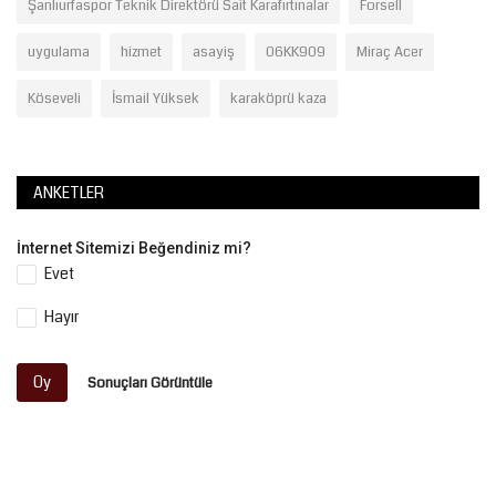
Şanlıurfaspor Teknik Direktörü Sait Karafırtınalar
Forsell
uygulama
hizmet
asayiş
06KK909
Miraç Acer
Köseveli
İsmail Yüksek
karaköprü kaza
ANKETLER
İnternet Sitemizi Beğendiniz mi?
Evet
Hayır
Oy
Sonuçları Görüntüle