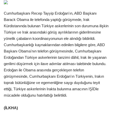
Gündem
Cumhurbaşkanı Recep Tayyip Erdoğan'ın, ABD Başkanı
Barack Obama ile telefonda yaptığı görüşmede, Irak
Tekno Bilim
Kürdistanında bulunan Türkiye askerlerinin son durumuna ilişkin
Türkiye ve Irak arasındaki görüş ayrılıklarının giderilmesine
Ekonomi
yönelik çabaların koordinasyonunun ele alındığı bildirildi.
Cumhurbaşkanlığı kaynaklarından edinilen bilgilere göre, ABD
Galeriler
Başkanı Obama'nın telefon görüşmesinde, Cumhurbaşkanı
Erdoğandan Türkiye askerlerinin tanzimi dâhil, Irak ile yaşanan
Siyaset
gerilimi düşürmek için ilave adımlar atılması talebinde bulundu.
Erdoğan ile Obama arasında gerçekleşen telefon
Künye
görüşmesinde, Cumhurbaşkanı Erdoğan'ın Türkiyenin, Irakın
toprak bütünlüğüne ve egemenliğine saygı duyduğunu teyit
Yaşam
ettiği, Türkiye askerlerinin Irakta bulunma amacının IŞİDle
mücadele olduğunu hatırlattığı belirtildi.
İletişim
(İLKHA)
Sağlık