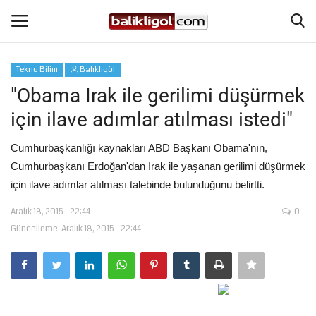
Tekno Bilim
Balıklıgöl
Giriş Yap
Kaydol
"Obama Irak ile gerilimi düşürmek
için ilave adımlar atılması istedi"
Anasayfa
Cumhurbaşkanlığı kaynakları ABD Başkanı Obama'nın,
Köşe Yazıları
Cumhurbaşkanı Erdoğan'dan Irak ile yaşanan gerilimi düşürmek
için ilave adımlar atılması talebinde bulunduğunu belirtti.
Şanlıurfa
Aralık 18, 2015 - 22:44
0
Güncelleme: Aralık 18, 2015 - 22:44
Eğitim
Magazin
Spor