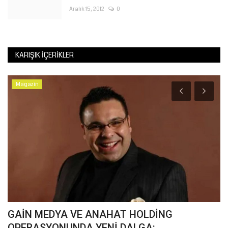
Aralık 15, 2012
0
KARIŞIK İÇERIKLER
Magazin
i
GAİN MEDYA VE ANAHAT HOLDİNG
D
OPERASYONUNDA YENİ DALGA:...
Li