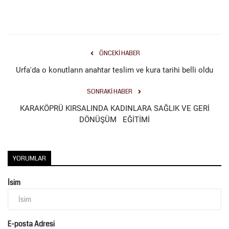
Kültür Sanat
ÖNCEKI HABER
Urfa'da o konutların anahtar teslim ve kura tarihi belli oldu
SONRAKI HABER
KARAKÖPRÜ KIRSALINDA KADINLARA SAĞLIK VE GERİ
DÖNÜŞÜM EĞİTİMİ
YORUMLAR
İsim
E-posta Adresi