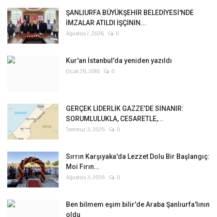
ŞANLIURFA BÜYÜKŞEHİR BELEDİYESİ'NDE
İMZALAR ATILDI İŞÇİNİN...
Ağustos 7, 2026
0
Kur'an İstanbul'da yeniden yazıldı
Ocak 29, 2010
0
GERÇEK LİDERLİK GAZZE’DE SINANIR:
SORUMLULUKLA, CESARETLE,...
Temmuz 3, 2025
0
Sırrın Karşıyaka'da Lezzet Dolu Bir Başlangıç:
Moi Fırın...
Ağustos 3, 2026
0
Ben bilmem eşim bilir'de Araba Şanlıurfa'lının
oldu