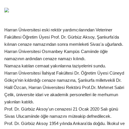
Gündem
Tekno Bilim
Harran Üniversitesi eski rektör yardımcılarından Veteriner
Fakültesi Öğretim Üyesi Prof. Dr. Gürbüz Aksoy, Şanlıurfa'da
Ekonomi
kılınan cenaze namazından sonra memleketi Sivas'a uğurlandı.
Harran Üniversitesi Osmanbey Kampüs Camiinde öğle
Galeriler
namazının ardından cenaze namazı kılındı.
Namaza katılan cemaat yakınlarına taziyelerini sundu.
Siyaset
Harran Üniversitesi İlahiyat Fakültesi Dr. Öğretim Üyesi Cüneyd
Gökçe’nin kıldırdığı cenaze namazına, Şanlıurfa milletvekili Dr.
Künye
Halil Özcan, Harran Üniversitesi Rektörü Prof.Dr. Mehmet Sabri
Çelik, üniversite idari ve akademik personelleri ile merhumun
Yaşam
yakınları katıldı.
Prof. Dr. Gürbüz Aksoy'un cenazesi 21 Ocak 2020 Salı günü
İletişim
Sivas Ulucamiinde öğle namazını müteakip defnedilecek.
Prof. Dr. Gürbüz Aksoy 1954 yılında Ankara’da doğdu. İlkokul ve
Sağlık