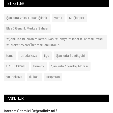
ETIKETLER
Şanlıurfa Valisi Hasan Şıldak
yaralı
Muğlaspor
Elazığ Gençlik Merkezi Sahası
#Şanlıurfa #Harran #HarranOvası #Bamya #Hasat #Tarım #Üretici
#Bereket #YerelÜretim #SanliurfaGZT
tcmb
urfada kaza
ilçe
Şanlıurfa Büyükşehir
HARBUSCAFE
konvoy
Şanlıurfa Arkeoloji Müzesi
yüksekova
iki katlı
Koçveran
ANKETLER
İnternet Sitemizi Beğendiniz mi?