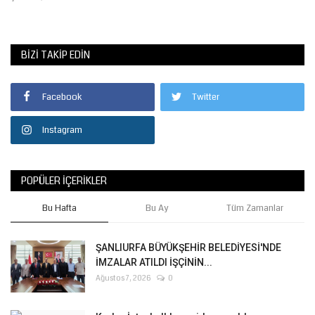
BIZI TAKIP EDIN
Facebook
Twitter
Instagram
POPÜLER İÇERIKLER
Bu Hafta
Bu Ay
Tüm Zamanlar
ŞANLIURFA BÜYÜKŞEHİR BELEDİYESİ'NDE
İMZALAR ATILDI İŞÇİNİN...
Ağustos 7, 2026
0