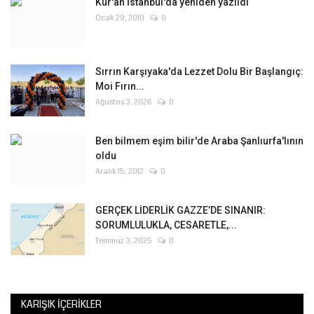
Kur'an İstanbul'da yeniden yazıldı
Ocak 29, 2010
0
Sırrın Karşıyaka'da Lezzet Dolu Bir Başlangıç:
Moi Fırın...
Ağustos 3, 2026
0
Ben bilmem eşim bilir'de Araba Şanlıurfa'lının
oldu
Aralık 15, 2012
0
GERÇEK LİDERLİK GAZZE’DE SINANIR:
SORUMLULUKLA, CESARETLE,...
Temmuz 3, 2025
0
KARIŞIK İÇERIKLER