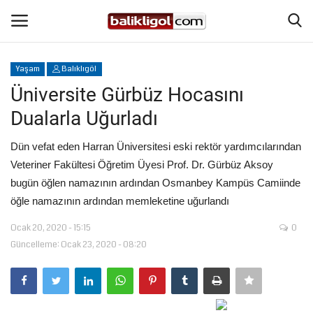
Yaşam
Balıklıgöl
Giriş Yap
Kaydol
Üniversite Gürbüz Hocasını
Dualarla Uğurladı
Anasayfa
Dün vefat eden Harran Üniversitesi eski rektör yardımcılarından
Köşe Yazıları
Veteriner Fakültesi Öğretim Üyesi Prof. Dr. Gürbüz Aksoy
bugün öğlen namazının ardından Osmanbey Kampüs Camiinde
Şanlıurfa
öğle namazının ardından memleketine uğurlandı
Ocak 20, 2020 - 15:15
0
Eğitim
Güncelleme: Ocak 23, 2020 - 08:20
Magazin
Spor