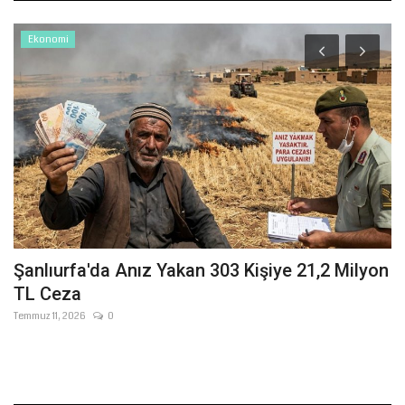
Ekonomi
a
Şanlıurfa'da Anız Yakan 303 Kişiye 21,2 Milyon
B
TL Ceza
K
Temmuz 11, 2026
0
Ağ
e
Şa
ki