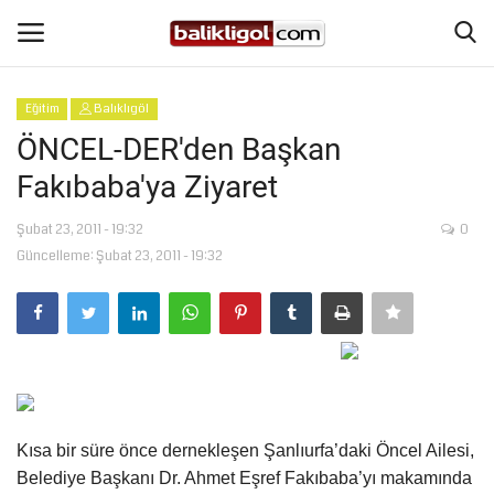
Eğitim
Balıklıgöl
Giriş Yap
Kaydol
ÖNCEL-DER'den Başkan
Fakıbaba'ya Ziyaret
Anasayfa
Şubat 23, 2011 - 19:32
0
Köşe Yazıları
Güncelleme: Şubat 23, 2011 - 19:32
Şanlıurfa
Eğitim
Magazin
Kısa bir süre önce dernekleşen Şanlıurfa’daki Öncel Ailesi,
Spor
Belediye Başkanı Dr. Ahmet Eşref Fakıbaba’yı makamında