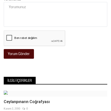
Yorum Gönder
İLGILI İÇERIKLER
Ceylanpınarın Coğrafyası
Kasım 2, 2010
0