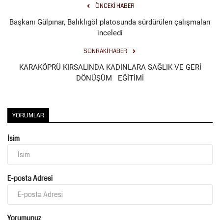
ÖNCEKI HABER
Kültür Sanat
Başkanı Gülpınar, Balıklıgöl platosunda sürdürülen çalışmaları
inceledi
SONRAKI HABER
KARAKÖPRÜ KIRSALINDA KADINLARA SAĞLIK VE GERİ
DÖNÜŞÜM EĞİTİMİ
YORUMLAR
İsim
E-posta Adresi
Yorumunuz