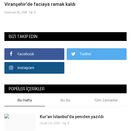
Viranşehir'de faciaya ramak kaldı
Haziran 16, 2011
0
BIZI TAKIP EDIN
Facebook
Twitter
Instagram
POPÜLER İÇERIKLER
Bu Hafta
Bu Ay
Tüm Zamanlar
Kur'an İstanbul'da yeniden yazıldı
Ocak 29, 2010
0