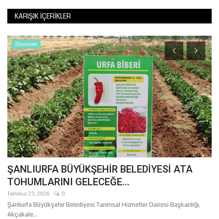
KARIŞIK İÇERIKLER
Ekonomi
in
ŞANLIURFA BÜYÜKŞEHİR BELEDİYESİ ATA
İ
TOHUMLARINI GELECEĞE...
S
Temmuz 23, 2026
0
Oc
Şanlıurfa Büyükşehir Belediyesi Tarımsal Hizmetler Dairesi Başkanlığı,
Şa
Akçakale...
Tat