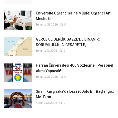
Üniversite Öğrencilerine Müjde: Öğrenci Affı
Meclis'ten...
Temmuz 31, 2026
0
GERÇEK LİDERLİK GAZZE’DE SINANIR:
SORUMLULUKLA, CESARETLE,...
Temmuz 3, 2025
0
Harran Üniversitesi 406 Sözleşmeli Personel
Alımı Yapacak!...
Temmuz 31, 2026
0
Sırrın Karşıyaka'da Lezzet Dolu Bir Başlangıç:
Moi Fırın...
Ağustos 3, 2026
0