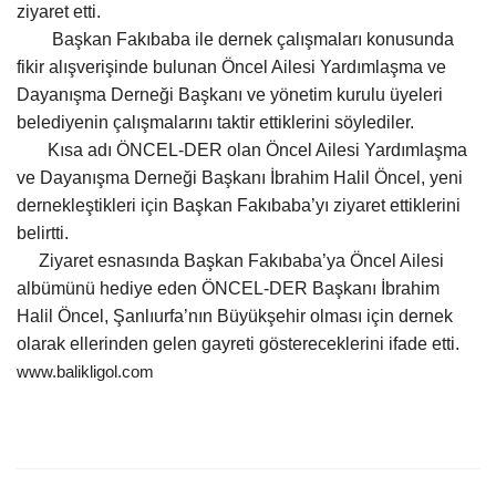
ziyaret etti.
Gündem
Başkan Fakıbaba ile dernek çalışmaları konusunda
fikir alışverişinde bulunan Öncel Ailesi Yardımlaşma ve
Tekno Bilim
Dayanışma Derneği Başkanı ve yönetim kurulu üyeleri
belediyenin çalışmalarını taktir ettiklerini söylediler.
Ekonomi
Kısa adı ÖNCEL-DER olan Öncel Ailesi Yardımlaşma
ve Dayanışma Derneği Başkanı İbrahim Halil Öncel, yeni
Galeriler
dernekleştikleri için Başkan Fakıbaba’yı ziyaret ettiklerini
belirtti.
Ziyaret esnasında Başkan Fakıbaba’ya Öncel Ailesi
Siyaset
albümünü hediye eden ÖNCEL-DER Başkanı İbrahim
Halil Öncel, Şanlıurfa’nın Büyükşehir olması için dernek
Künye
olarak ellerinden gelen gayreti göstereceklerini ifade etti.
www.balikligol.com
Yaşam
İletişim
Sağlık