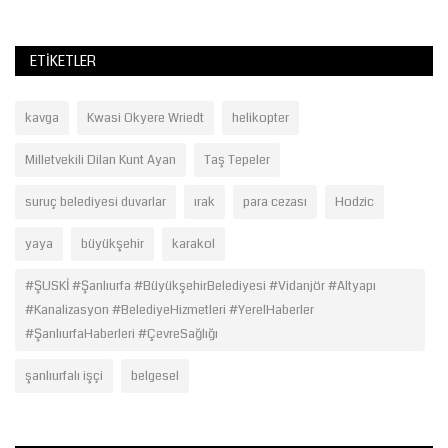
ETIKETLER
kavga
Kwasi Okyere Wriedt
helikopter
Milletvekili Dilan Kunt Ayan
Taş Tepeler
suruç belediyesi duvarlar
ırak
para cezası
Hodzic
yaya
büyükşehir
karakol
#ŞUSKİ #Şanlıurfa #BüyükşehirBelediyesi #Vidanjör #Altyapı
#Kanalizasyon #BelediyeHizmetleri #YerelHaberler
#ŞanlıurfaHaberleri #ÇevreSağlığı
şanlıurfalı işçi
belgesel