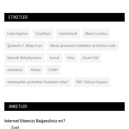
ETIKETLER
toplu taşıma
Eyyübiye
cumhuriyet
Mario Lemina
Şanlıurfa 7. Kitap Fuarı
Berat gecesinin faziletleri ve önemi nedir
Siverek Belediyespor
konut
bina
Davut Gül
urfahaber
Roma
UYAP
sirkengebin şerbetinin faydaları neler?
ING Türkiye Kupası
ANKETLER
İnternet Sitemizi Beğendiniz mi?
Evet