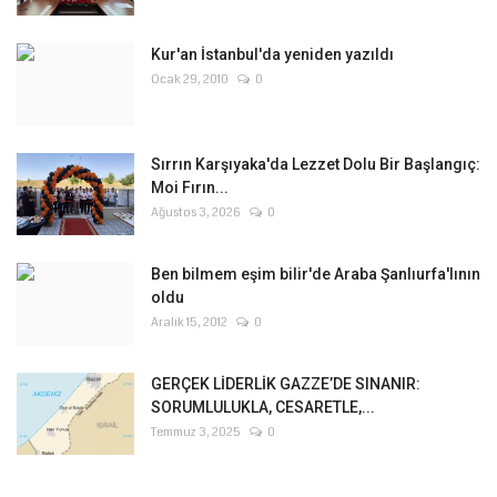
Kur'an İstanbul'da yeniden yazıldı
Ocak 29, 2010
0
Sırrın Karşıyaka'da Lezzet Dolu Bir Başlangıç:
Moi Fırın...
Ağustos 3, 2026
0
Ben bilmem eşim bilir'de Araba Şanlıurfa'lının
oldu
Aralık 15, 2012
0
GERÇEK LİDERLİK GAZZE’DE SINANIR:
SORUMLULUKLA, CESARETLE,...
Temmuz 3, 2025
0