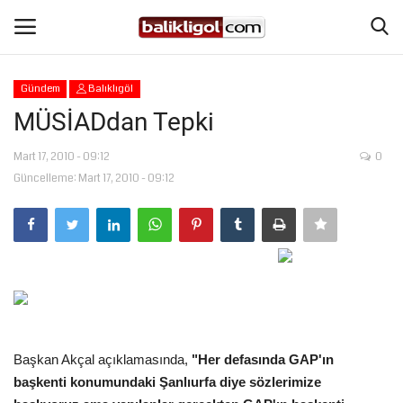
Gündem
Balıklıgöl
Giriş Yap
Kaydol
MÜSİADdan Tepki
Anasayfa
Mart 17, 2010 - 09:12
0
Güncelleme: Mart 17, 2010 - 09:12
Köşe Yazıları
Şanlıurfa
Eğitim
Magazin
Başkan Akçal açıklamasında,
"Her defasında GAP'ın
başkenti konumundaki Şanlıurfa diye sözlerimize
Spor