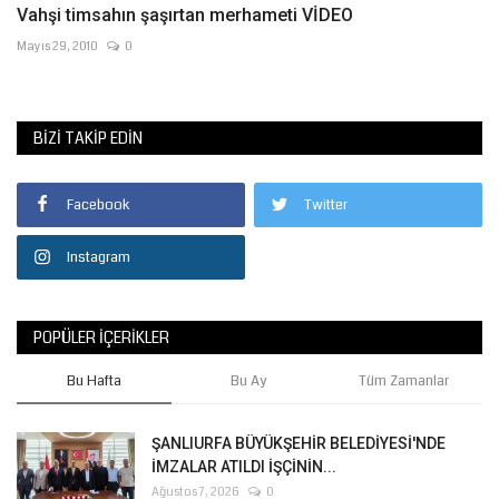
Vahşi timsahın şaşırtan merhameti VİDEO
Mayıs 29, 2010
0
BIZI TAKIP EDIN
Facebook
Twitter
Instagram
POPÜLER İÇERIKLER
Bu Hafta
Bu Ay
Tüm Zamanlar
ŞANLIURFA BÜYÜKŞEHİR BELEDİYESİ'NDE
İMZALAR ATILDI İŞÇİNİN...
Ağustos 7, 2026
0