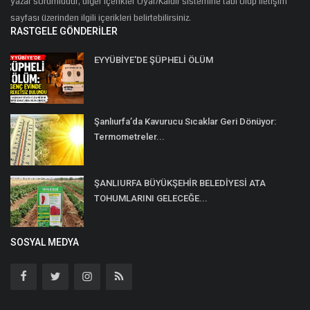
yazar sorumludur, diğer içerikler Uyar/Kaldır sistemine tabi olup iletişim
sayfası üzerinden ilgili içerikleri belirtebilirsiniz.
RASTGELE GÖNDERILER
EYYÜBİYE'DE ŞÜPHELİ ÖLÜM
Şanlıurfa’da Kavurucu Sıcaklar Geri Dönüyor:
Termometreler...
ŞANLIURFA BÜYÜKŞEHİR BELEDİYESİ ATA
TOHUMLARINI GELECEĞE...
SOSYAL MEDYA