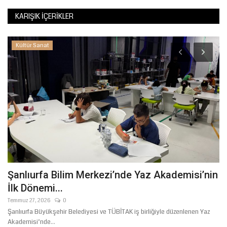
KARIŞIK İÇERIKLER
Kültür Sanat
Şanlıurfa Bilim Merkezi’nde Yaz Akademisi’nin
S
İlk Dönemi...
K
Temmuz 27, 2026
0
Ağ
Şanlıurfa Büyükşehir Belediyesi ve TÜBİTAK iş birliğiyle düzenlenen Yaz
Si
Akademisi’nde...
kre