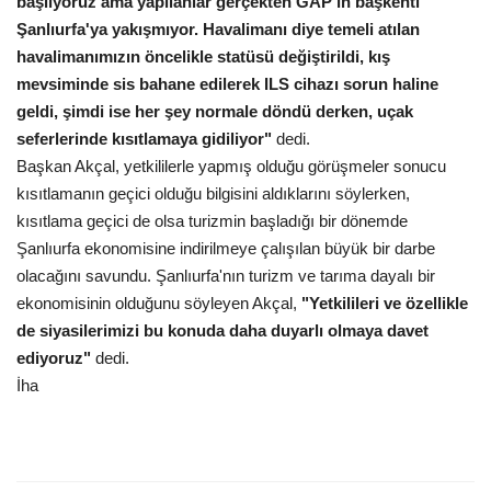
başlıyoruz ama yapılanlar gerçekten GAP'ın başkenti
Şanlıurfa'ya yakışmıyor. Havalimanı diye temeli atılan
Gündem
havalimanımızın öncelikle statüsü değiştirildi, kış
mevsiminde sis bahane edilerek ILS cihazı sorun haline
Tekno Bilim
geldi, şimdi ise her şey normale döndü derken, uçak
seferlerinde kısıtlamaya gidiliyor"
dedi.
Ekonomi
Başkan Akçal, yetkililerle yapmış olduğu görüşmeler sonucu
kısıtlamanın geçici olduğu bilgisini aldıklarını söylerken,
Galeriler
kısıtlama geçici de olsa turizmin başladığı bir dönemde
Şanlıurfa ekonomisine indirilmeye çalışılan büyük bir darbe
Siyaset
olacağını savundu. Şanlıurfa'nın turizm ve tarıma dayalı bir
ekonomisinin olduğunu söyleyen Akçal,
"Yetkilileri ve özellikle
Künye
de siyasilerimizi bu konuda daha duyarlı olmaya davet
ediyoruz"
dedi.
Yaşam
İha
İletişim
Sağlık