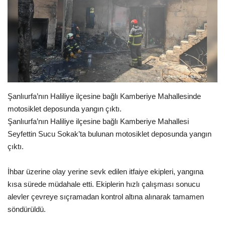
Gündem
Tekno Bilim
Ekonomi
Siyaset
Şanlıurfa’nın Haliliye ilçesine bağlı Kamberiye Mahallesinde
motosiklet deposunda yangın çıktı.
Galeriler
Şanlıurfa’nın Haliliye ilçesine bağlı Kamberiye Mahallesi
Seyfettin Sucu Sokak’ta bulunan motosiklet deposunda yangın
Yaşam
çıktı.
Künye
İhbar üzerine olay yerine sevk edilen itfaiye ekipleri, yangına
kısa sürede müdahale etti. Ekiplerin hızlı çalışması sonucu
Sağlık
alevler çevreye sıçramadan kontrol altına alınarak tamamen
söndürüldü.
İletişim