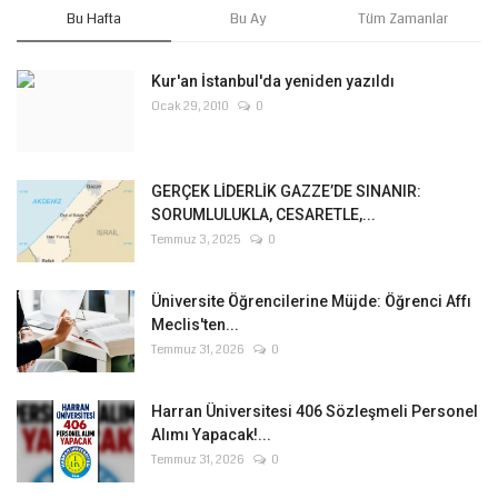
Bu Hafta
Bu Ay
Tüm Zamanlar
Kur'an İstanbul'da yeniden yazıldı
Ocak 29, 2010
0
GERÇEK LİDERLİK GAZZE’DE SINANIR:
SORUMLULUKLA, CESARETLE,...
Temmuz 3, 2025
0
Üniversite Öğrencilerine Müjde: Öğrenci Affı
Meclis'ten...
Temmuz 31, 2026
0
Harran Üniversitesi 406 Sözleşmeli Personel
Alımı Yapacak!...
Temmuz 31, 2026
0