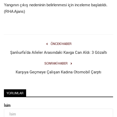
Yangının çıkış nedeninin belirlenmesi için inceleme başlatıldı.
(RHA Ajans)
Kültür Sanat
ÖNCEKI HABER
Şanlıurfa’da Aileler Arasındaki Kavga Can Aldı: 3 Gözaltı
SONRAKI HABER
Karşıya Geçmeye Çalışan Kadına Otomobil Çarptı
YORUMLAR
İsim