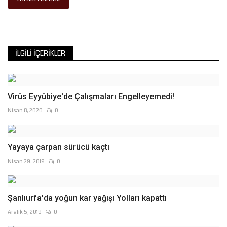
İLGILI İÇERIKLER
Virüs Eyyübiye'de Çalışmaları Engelleyemedi!
Nisan 8, 2020
0
Yayaya çarpan sürücü kaçtı
Nisan 29, 2019
0
Şanlıurfa'da yoğun kar yağışı Yolları kapattı
Aralık 5, 2019
0