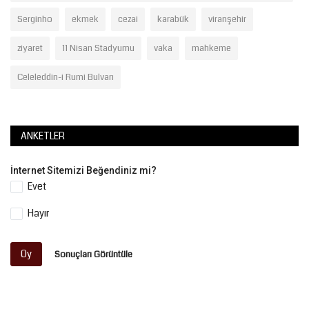
Serginho
ekmek
cezai
karabük
viranşehir
ziyaret
11 Nisan Stadyumu
vaka
mahkeme
Celeleddin-i Rumi Bulvarı
ANKETLER
İnternet Sitemizi Beğendiniz mi?
Evet
Hayır
Oy
Sonuçları Görüntüle