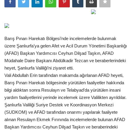
Gündem
Tekno Bilim
Barış Pınarı Harekatı Bölgesi’nde incelemelerde bulunmak
Ekonomi
üzere Şanlıurfa’ya gelen Afet ve Acil Durum Yönetimi Başkanlığı
(AFAD) Başkan Yardımcısı Ceyhun Dilşad Taşkın, AFAD
Siyaset
Müdahale Daire Başkanı Abdülkadir Tezcan ve beraberlerindeki
heyet, Şanlıurfa Valiliği’ni ziyaret etti.
Galeriler
Vali Abdullah Erin tarafından makamda ağırlanan AFAD heyeti,
Barış Pınarı Harekatı bölgesinde yürütülen faaliyetler hakkında
Yaşam
bilgi aldıktan sonra Resulayn ve Telabyad’da yürütülen insani
yardım faaliyetlerini yerinde incelemek üzere Valilikten ayrıldılar.
Künye
Şanlıurfa Valiliği Suriye Destek ve Koordinasyon Merkezi
(SUDKOM) ve AFAD tarafından onarımı yapılarak faaliyete
Sağlık
alınan Resulayn Ekmek Fırınında incelemelerde bulunan AFAD
Başkan Yardımcısı Ceyhun Dilşad Taşkın ve beraberindeki
İletişim