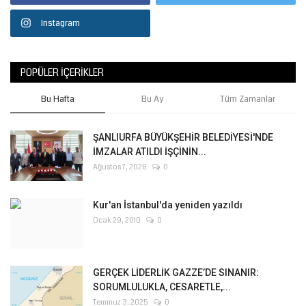
Instagram
POPÜLER İÇERIKLER
Bu Hafta
Bu Ay
Tüm Zamanlar
ŞANLIURFA BÜYÜKŞEHİR BELEDİYESİ'NDE
İMZALAR ATILDI İŞÇİNİN...
Ağustos 7, 2026
0
Kur'an İstanbul'da yeniden yazıldı
Ocak 29, 2010
0
GERÇEK LİDERLİK GAZZE’DE SINANIR:
SORUMLULUKLA, CESARETLE,...
Temmuz 3, 2025
0