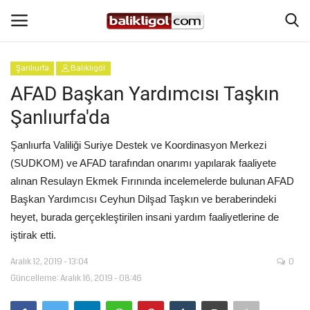
Şanlıurfa
Balıklıgöl
Giriş Yap
Kaydol
AFAD Başkan Yardımcısı Taşkın
Şanlıurfa'da
Anasayfa
Şanlıurfa Valiliği Suriye Destek ve Koordinasyon Merkezi
Köşe Yazıları
(SUDKOM) ve AFAD tarafından onarımı yapılarak faaliyete
alınan Resulayn Ekmek Fırınında incelemelerde bulunan AFAD
Magazin
Başkan Yardımcısı Ceyhun Dilşad Taşkın ve beraberindeki
heyet, burada gerçekleştirilen insani yardım faaliyetlerine de
Şanlıurfa
iştirak etti.
Eğitim
Aralık 12, 2019 - 13:04
0
Güncelleme: Aralık 16, 2019 - 08:46
Spor