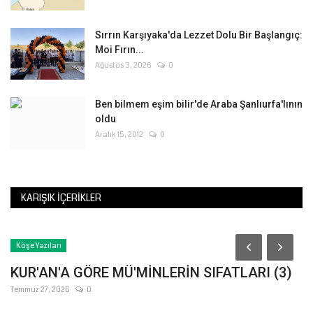
Sırrın Karşıyaka'da Lezzet Dolu Bir Başlangıç:
Moi Fırın...
Ağustos 3, 2026
0
Ben bilmem eşim bilir'de Araba Şanlıurfa'lının
oldu
Aralık 15, 2012
0
KARIŞIK İÇERIKLER
Köşe Yazıları
KUR'AN'A GÖRE MÜ'MİNLERİN SIFATLARI (3)
Temmuz 27, 2026
0