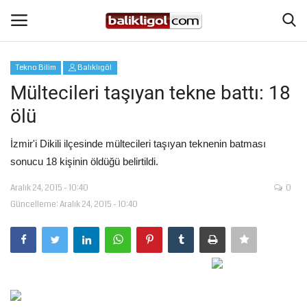
Tekno Bilim
Balıklıgöl
Giriş Yap
Kaydol
Mültecileri taşıyan tekne battı: 18
ölü
Anasayfa
İzmir'i Dikili ilçesinde mültecileri taşıyan teknenin batması
Köşe Yazıları
sonucu 18 kişinin öldüğü belirtildi.
Aralık 24, 2015 - 10:40
0
Magazin
Güncelleme: Aralık 24, 2015 - 10:40
Şanlıurfa
Eğitim
Spor