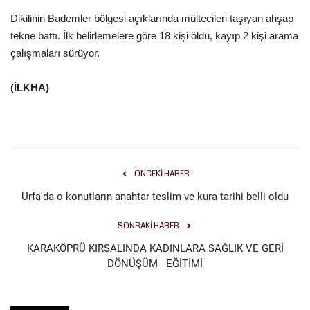
Dikilinin Bademler bölgesi açıklarında mültecileri taşıyan ahşap
Gündem
tekne battı. İlk belirlemelere göre 18 kişi öldü, kayıp 2 kişi arama
çalışmaları sürüyor.
Tekno Bilim
(İLKHA)
Ekonomi
Siyaset
Galeriler
ÖNCEKI HABER
Urfa'da o konutların anahtar teslim ve kura tarihi belli oldu
Yaşam
SONRAKI HABER
Künye
KARAKÖPRÜ KIRSALINDA KADINLARA SAĞLIK VE GERİ
DÖNÜŞÜM EĞİTİMİ
Sağlık
İletişim