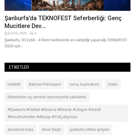
Şanlıurfa’da TEKNOFEST Seferberliği: Genç
B
Mucitlere Dev...
"
Şubat 15, 2026
0
Te
ır
Şanlıurfa, 30 Eylül - 4 Ekim tarihlerinde ev sahipliği yapacağı TEKNOFEST
Ba
2026 için...
İb
ETIKETLER
reddetti
Batman Petrolspor
suruç kaymakam
Diallo
düzenlenen eş zamanlı operasyonla yakalandı.
#Şanlıurfa #Halfeti #Bozova #Birecik #Ulaşım #Asfalt
#KırsalHizmetler #Altyapı #YolÇalışması
zincirleme kaza
Amar Begic
şanlıurfa intihar girişimi