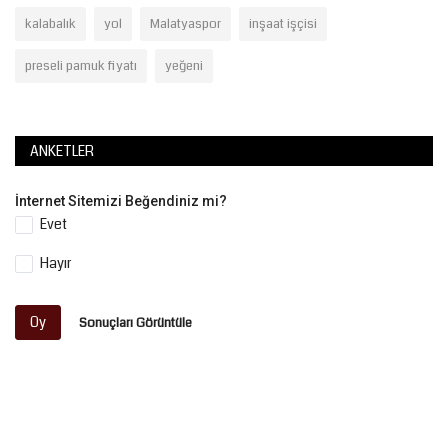
kalabalık
yol
Malatyaspor
inşaat işçisi
preseli pamuk fiyatı
yeğeni
ANKETLER
İnternet Sitemizi Beğendiniz mi?
Evet
Hayır
Oy
Sonuçları Görüntüle