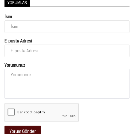
YORUMLAR
Kültür Sanat
İsim
E-posta Adresi
Yorumunuz
Yorum Gönder