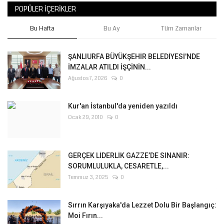
POPÜLER İÇERIKLER
Bu Hafta
Bu Ay
Tüm Zamanlar
ŞANLIURFA BÜYÜKŞEHİR BELEDİYESİ'NDE
İMZALAR ATILDI İŞÇİNİN...
Ağustos 7, 2026
0
Kur'an İstanbul'da yeniden yazıldı
Ocak 29, 2010
0
GERÇEK LİDERLİK GAZZE’DE SINANIR:
SORUMLULUKLA, CESARETLE,...
Temmuz 3, 2025
0
Sırrın Karşıyaka'da Lezzet Dolu Bir Başlangıç:
Moi Fırın...