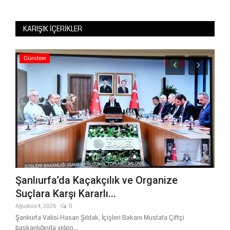
KARIŞIK İÇERIKLER
Gündem
Ma
ik
Şanlıurfa’da Kaçakçılık ve Organize
İbr
Suçlara Karşı Kararlı...
Ted
Ağustos 4, 2026
0
Nisan
Şanlıurfa Valisi Hasan Şıldak, İçişleri Bakanı Mustafa Çiftçi
başkanlığında video...