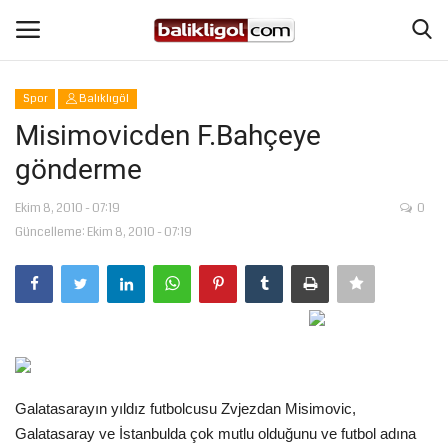
Spor
Balıklıgöl
Giriş Yap
Kaydol
Misimovicden F.Bahçeye
gönderme
Anasayfa
Ekim 8, 2010 - 07:19
0
Köşe Yazıları
Güncelleme: Ekim 8, 2010 - 07:19
Magazin
Şanlıurfa
Eğitim
Galatasarayın yıldız futbolcusu Zvjezdan Misimovic,
Spor
Galatasaray ve İstanbulda çok mutlu olduğunu ve futbol adına