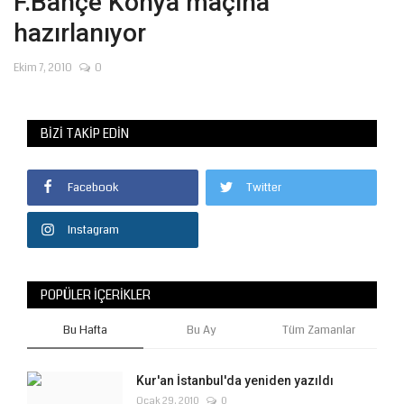
F.Bahçe Konya maçına
hazırlanıyor
Ekim 7, 2010
0
BIZI TAKIP EDIN
Facebook
Twitter
Instagram
POPÜLER İÇERIKLER
Bu Hafta
Bu Ay
Tüm Zamanlar
Kur'an İstanbul'da yeniden yazıldı
Ocak 29, 2010
0