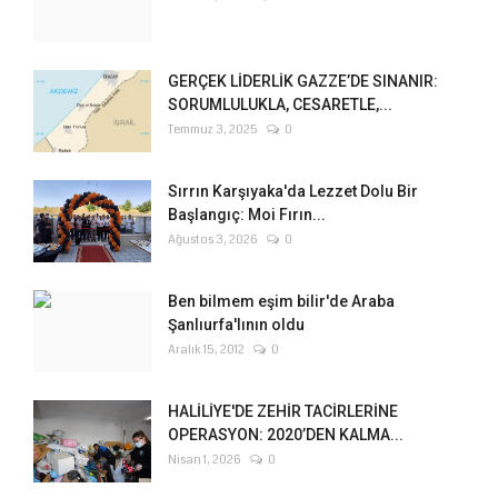
GERÇEK LİDERLİK GAZZE’DE SINANIR:
SORUMLULUKLA, CESARETLE,...
Temmuz 3, 2025
0
Sırrın Karşıyaka'da Lezzet Dolu Bir
Başlangıç: Moi Fırın...
Ağustos 3, 2026
0
Ben bilmem eşim bilir'de Araba
Şanlıurfa'lının oldu
Aralık 15, 2012
0
HALİLİYE'DE ZEHİR TACİRLERİNE
OPERASYON: 2020’DEN KALMA...
Nisan 1, 2026
0