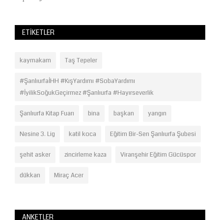
ETIKETLER
kaymakam
Taş Tepeler
#ŞanlıurfaİHH #KışYardımı #SobaYardımı
#İyilikSoğukGeçirmez #Şanlıurfa #Hayırseverlik
Şanlıurfa Kitap Fuarı
bina
başkan
yangın
Nesine 3. Lig
katil koca
Eğitim Bir-Sen Şanlıurfa Şubesi
şehit asker
zincirleme kaza
Viranşehir Eğitim Gücüspor
dükkan
Miraç Acer
ANKETLER