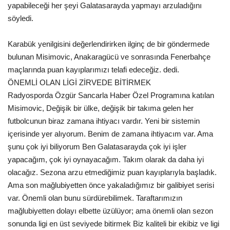
yapabileceği her şeyi Galatasarayda yapmayı arzuladığını
Gündem
söyledi.
Tekno Bilim
Karabük yenilgisini değerlendirirken ilginç de bir göndermede
bulunan Misimovic, Anakaragücü ve sonrasında Fenerbahçe
Ekonomi
maçlarında puan kayıplarımızı telafi edeceğiz. dedi.
ÖNEMLİ OLAN LİGİ ZİRVEDE BİTİRMEK
Siyaset
Radyosporda Özgür Sancarla Haber Özel Programına katılan
Misimovic, Değişik bir ülke, değişik bir takıma gelen her
futbolcunun biraz zamana ihtiyacı vardır. Yeni bir sistemin
Galeriler
içerisinde yer alıyorum. Benim de zamana ihtiyacım var. Ama
şunu çok iyi biliyorum Ben Galatasarayda çok iyi işler
Yaşam
yapacağım, çok iyi oynayacağım. Takım olarak da daha iyi
olacağız. Sezona arzu etmediğimiz puan kayıplarıyla başladık.
Künye
Ama son mağlubiyetten önce yakaladığımız bir galibiyet serisi
var. Önemli olan bunu sürdürebilimek. Taraftarımızın
Sağlık
mağlubiyetten dolayı elbette üzülüyor; ama önemli olan sezon
sonunda ligi en üst seviyede bitirmek Biz kaliteli bir ekibiz ve ligi
İletişim