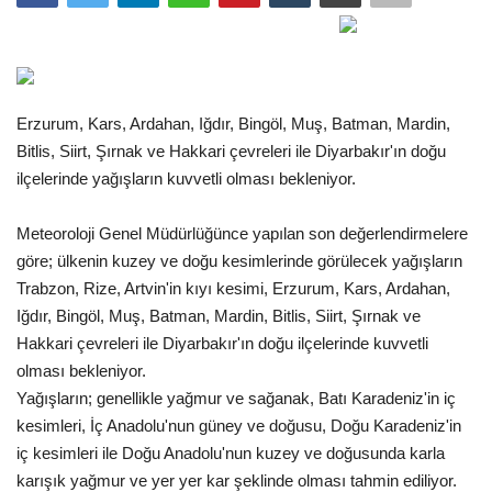
Gündem
Tekno Bilim
Erzurum, Kars, Ardahan, Iğdır, Bingöl, Muş, Batman, Mardin,
Ekonomi
Bitlis, Siirt, Şırnak ve Hakkari çevreleri ile Diyarbakır'ın doğu
ilçelerinde yağışların kuvvetli olması bekleniyor.
Siyaset
Meteoroloji Genel Müdürlüğünce yapılan son değerlendirmelere
Galeriler
göre; ülkenin kuzey ve doğu kesimlerinde görülecek yağışların
Trabzon, Rize, Artvin'in kıyı kesimi, Erzurum, Kars, Ardahan,
Künye
Iğdır, Bingöl, Muş, Batman, Mardin, Bitlis, Siirt, Şırnak ve
Hakkari çevreleri ile Diyarbakır'ın doğu ilçelerinde kuvvetli
olması bekleniyor.
Yaşam
Yağışların; genellikle yağmur ve sağanak, Batı Karadeniz'in iç
kesimleri, İç Anadolu'nun güney ve doğusu, Doğu Karadeniz'in
İletişim
iç kesimleri ile Doğu Anadolu'nun kuzey ve doğusunda karla
karışık yağmur ve yer yer kar şeklinde olması tahmin ediliyor.
Sağlık