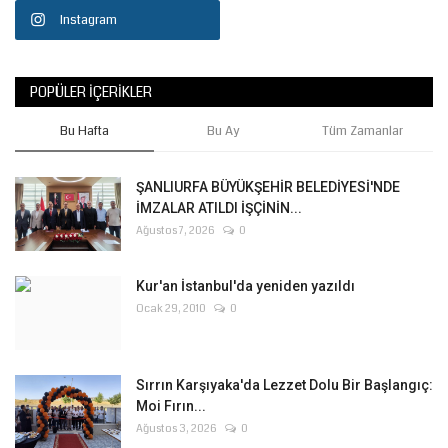
Instagram
POPÜLER İÇERIKLER
Bu Hafta
Bu Ay
Tüm Zamanlar
ŞANLIURFA BÜYÜKŞEHİR BELEDİYESİ'NDE
İMZALAR ATILDI İŞÇİNİN...
Ağustos 7, 2026
0
Kur'an İstanbul'da yeniden yazıldı
Ocak 29, 2010
0
Sırrın Karşıyaka'da Lezzet Dolu Bir Başlangıç:
Moi Fırın...
Ağustos 3, 2026
0