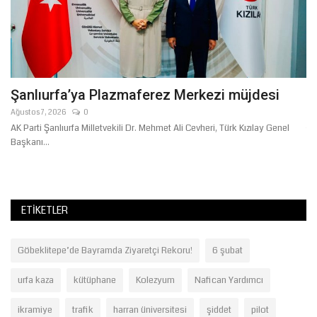
Şanlıurfa’ya Plazmaferez Merkezi müjdesi
M
S
Ağustos 7, 2026
0
AK Parti Şanlıurfa Milletvekili Dr. Mehmet Ali Cevheri, Türk Kızılay Genel
Te
Başkanı...
Ya
öğ
ETIKETLER
Göbeklitepe’de Bayramda Ziyaretçi Rekoru!
6 şubat
urfa kaza
kütüphane
Kolezyum
Nafican Yardımcı
ikramiye
trafik
harran üniversitesi
şiddet
pilot