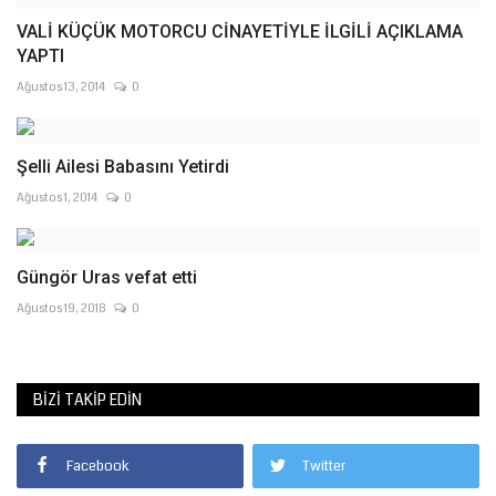
VALİ KÜÇÜK MOTORCU CİNAYETİYLE İLGİLİ AÇIKLAMA
YAPTI
Ağustos 13, 2014
0
Şelli Ailesi Babasını Yetirdi
Ağustos 1, 2014
0
Güngör Uras vefat etti
Ağustos 19, 2018
0
BIZI TAKIP EDIN
Facebook
Twitter