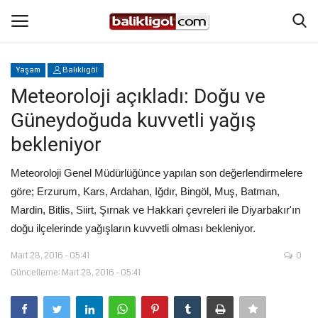
Yaşam
Balıklıgöl
Giriş Yap
Kaydol
Meteoroloji açıkladı: Doğu ve
Güneydoğuda kuvvetli yağış
Anasayfa
bekleniyor
Köşe Yazıları
Meteoroloji Genel Müdürlüğünce yapılan son değerlendirmelere
göre; Erzurum, Kars, Ardahan, Iğdır, Bingöl, Muş, Batman,
Magazin
Mardin, Bitlis, Siirt, Şırnak ve Hakkari çevreleri ile Diyarbakır'ın
doğu ilçelerinde yağışların kuvvetli olması bekleniyor.
Şanlıurfa
Mart 28, 2016 - 05:41
0
Eğitim
Güncelleme: Mart 28, 2016 - 05:41
Spor