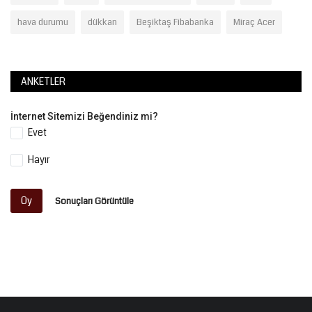
hava durumu
dükkan
Beşiktaş Fibabanka
Miraç Acer
ANKETLER
İnternet Sitemizi Beğendiniz mi?
Evet
Hayır
Oy
Sonuçları Görüntüle