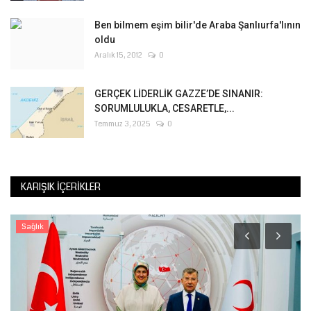
Ben bilmem eşim bilir'de Araba Şanlıurfa'lının
oldu
Aralık 15, 2012
0
GERÇEK LİDERLİK GAZZE’DE SINANIR:
SORUMLULUKLA, CESARETLE,...
Temmuz 3, 2025
0
KARIŞIK İÇERIKLER
Sağlık