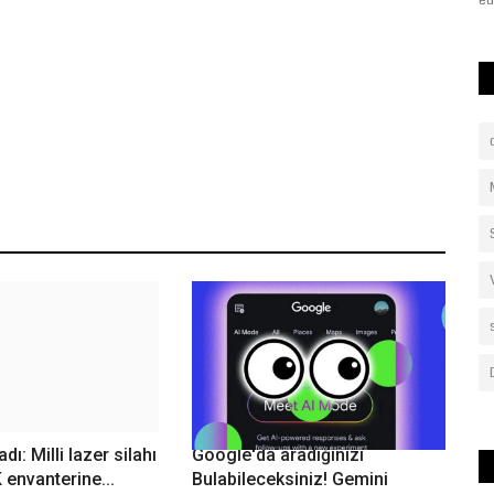
Başkanlığı, Akçakale...
ed
dı: Milli lazer silahı
Google'da aradığınızı
envanterine...
Bulabileceksiniz! Gemini