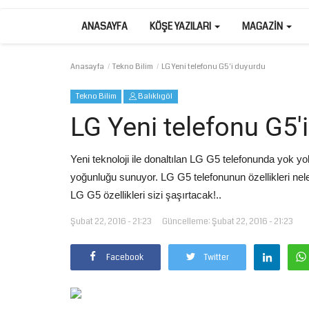
ANASAYFA
KÖŞE YAZILARI
MAGAZIN
Anasayfa
Tekno Bilim
LG Yeni telefonu G5'i duyurdu
Tekno Bilim
Balıklıgöl
LG Yeni telefonu G5'
Yeni teknoloji ile donaltılan LG G5 telefonunda yok 
yoğunluğu sunuyor. LG G5 telefonunun özellikleri ne
LG G5 özellikleri sizi şaşırtacak!..
Şubat 22, 2016 - 21:23
Güncelleme: Şubat 22, 2016 - 21:23
Facebook
Twitter