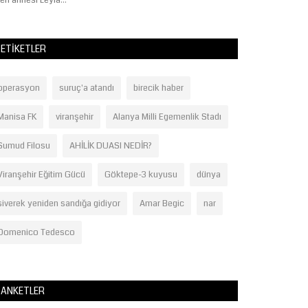
en annesi Leyla...
ETIKETLER
operasyon
suruç'a atandı
birecik haber
Manisa FK
viranşehir
Alanya Milli Egemenlik Stadı
Sumud Filosu
AHİLİK DUASI NEDİR?
Viranşehir Eğitim Gücü
Göktepe-3 kuyusu
dünya
siverek yeniden sandığa gidiyor
Amar Begic
nar
Domenico Tedesco
ANKETLER