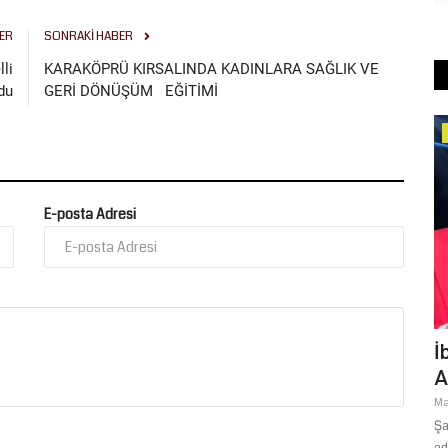
ER
SONRAKI HABER
lli
KARAKÖPRÜ KIRSALINDA KADINLARA SAĞLIK VE
du
GERİ DÖNÜŞÜM EĞİTİMİ
Ekonomi
E-posta Adresi
ike
ŞANLIURFA BÜYÜKŞEHİR BELEDİYESİ
İ
ATA TOHUMLARINI GELECEĞE...
A
Temmuz 23, 2026
0
Ma
kları Uzmanı
Şanlıurfa Büyükşehir Belediyesi Tarımsal Hizmetler Dairesi
Şa