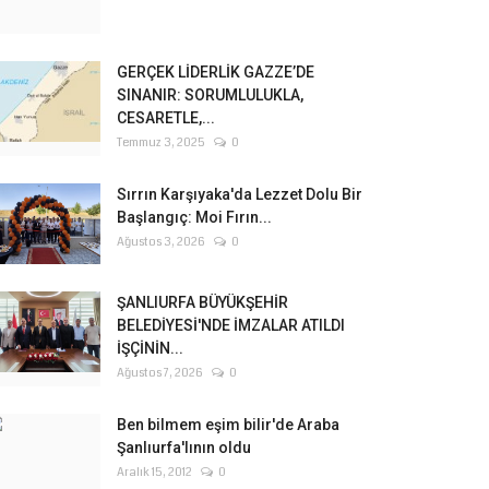
GERÇEK LİDERLİK GAZZE’DE
SINANIR: SORUMLULUKLA,
CESARETLE,...
Temmuz 3, 2025
0
Sırrın Karşıyaka'da Lezzet Dolu Bir
Başlangıç: Moi Fırın...
Ağustos 3, 2026
0
ŞANLIURFA BÜYÜKŞEHİR
BELEDİYESİ'NDE İMZALAR ATILDI
İŞÇİNİN...
Ağustos 7, 2026
0
Ben bilmem eşim bilir'de Araba
Şanlıurfa'lının oldu
Aralık 15, 2012
0