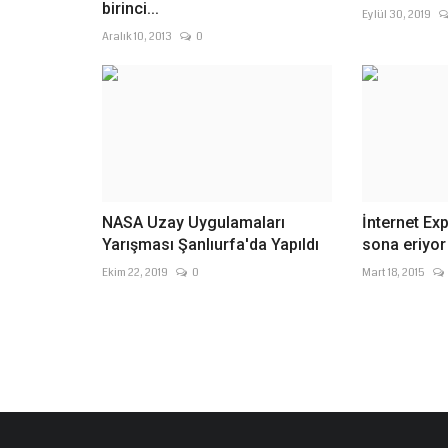
birinci...
Eylül 30, 2019
Aralık 10, 2013
0
NASA Uzay Uygulamaları
İnternet Exp
Yarışması Şanlıurfa'da Yapıldı
sona eriyor
Ekim 22, 2019
0
Mart 18, 2015