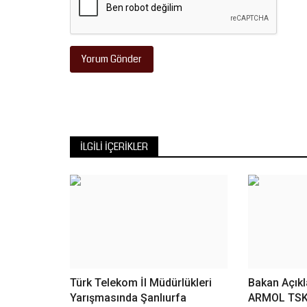
Dr. Tuğba Ünal, mevsim...
Yorum Gönder
İLGILI İÇERIKLER
Türk Telekom İl Müdürlükleri
Bakan Açıkla
Yarışmasında Şanlıurfa
ARMOL TSK 