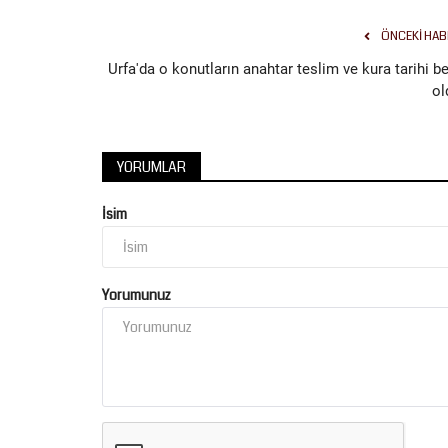
ÖNCEKI HAB
Urfa'da o konutların anahtar teslim ve kura tarihi be
ol
Sağlık
YORUMLAR
İsim
Yorumunuz
Termometreler Yükseliyor, Tehl
Büyüyor: Uzmanından Hayati...
Temmuz 17, 2026
0
Şanlıurfa Eğitim ve Araştırma Hastanesi İç Hastalı