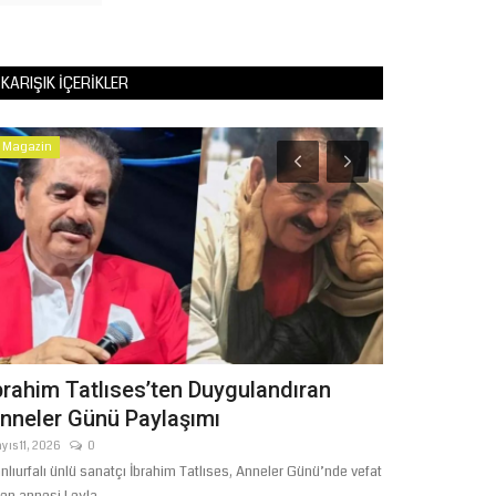
KARIŞIK İÇERIKLER
Magazin
Köşe Yazıları
PROF. DR.
Temmuz 18, 2026
brahim Tatlıses’ten Duygulandıran
nneler Günü Paylaşımı
yıs 11, 2026
0
nlıurfalı ünlü sanatçı İbrahim Tatlıses, Anneler Günü’nde vefat