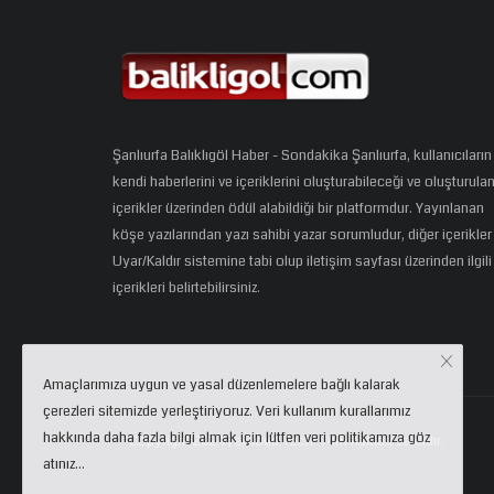
Şanlıurfa Balıklıgöl Haber - Sondakika Şanlıurfa, kullanıcıların
kendi haberlerini ve içeriklerini oluşturabileceği ve oluşturula
içerikler üzerinden ödül alabildiği bir platformdur. Yayınlanan
köşe yazılarından yazı sahibi yazar sorumludur, diğer içerikler
Uyar/Kaldır sistemine tabi olup iletişim sayfası üzerinden ilgili
içerikleri belirtebilirsiniz.
Amaçlarımıza uygun ve yasal düzenlemelere bağlı kalarak
çerezleri sitemizde yerleştiriyoruz. Veri kullanım kurallarımız
hakkında daha fazla bilgi almak için lütfen veri politikamıza göz
Copyright 2024 | eCloud Tech. Tüm hakları saklıdır.
atınız...