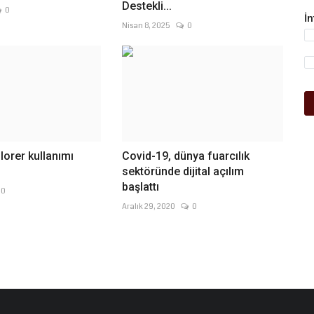
Destekli...
0
İ
Nisan 8, 2025
0
lorer kullanımı
Covid-19, dünya fuarcılık
sektöründe dijital açılım
başlattı
0
Aralık 29, 2020
0