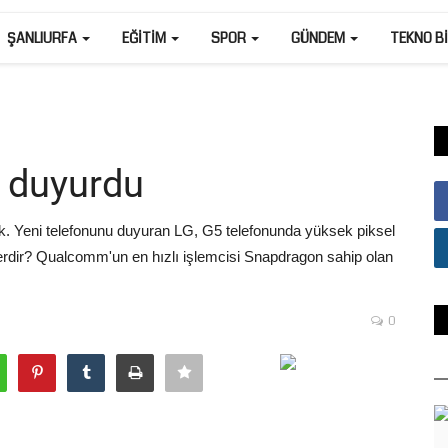
ŞANLIURFA
EĞITIM
SPOR
GÜNDEM
TEKNO B
i duyurdu
yok. Yeni telefonunu duyuran LG, G5 telefonunda yüksek piksel
lerdir? Qualcomm'un en hızlı işlemcisi Snapdragon sahip olan
0