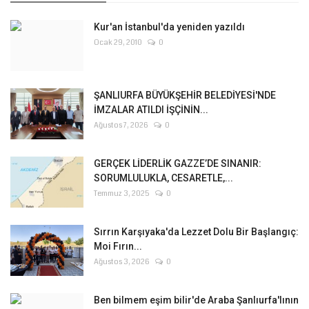
Kur'an İstanbul'da yeniden yazıldı
Ocak 29, 2010
0
ŞANLIURFA BÜYÜKŞEHİR BELEDİYESİ'NDE
İMZALAR ATILDI İŞÇİNİN...
Ağustos 7, 2026
0
GERÇEK LİDERLİK GAZZE’DE SINANIR:
SORUMLULUKLA, CESARETLE,...
Temmuz 3, 2025
0
Sırrın Karşıyaka'da Lezzet Dolu Bir Başlangıç:
Moi Fırın...
Ağustos 3, 2026
0
Ben bilmem eşim bilir'de Araba Şanlıurfa'lının