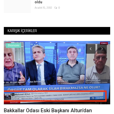
oldu
Aralık 15, 2012
0
KARIŞIK İÇERIKLER
Ekonomi
Bakkallar Odası Eski Başkanı Altun'dan
G