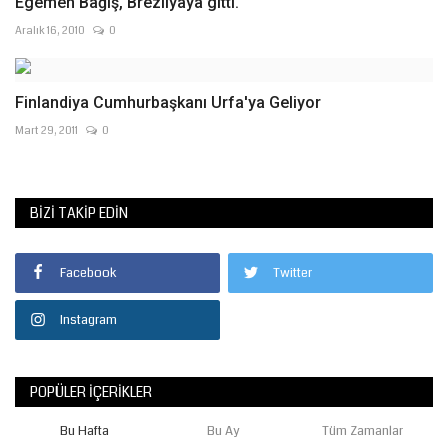
Egemen Bağış, Brezilyaya gitti.
Aralık 16, 2010
0
Finlandiya Cumhurbaşkanı Urfa'ya Geliyor
Mart 29, 2011
0
BIZI TAKIP EDIN
Facebook
Twitter
Instagram
POPÜLER İÇERIKLER
Bu Hafta
Bu Ay
Tüm Zamanlar