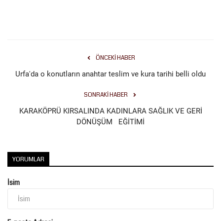
Gündem
Tekno Bilim
ÖNCEKI HABER
Ekonomi
Urfa'da o konutların anahtar teslim ve kura tarihi belli oldu
Siyaset
SONRAKI HABER
KARAKÖPRÜ KIRSALINDA KADINLARA SAĞLIK VE GERİ
Galeriler
DÖNÜŞÜM EĞİTİMİ
Yaşam
YORUMLAR
Künye
İsim
Sağlık
İletişim