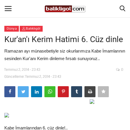
Dünya
Balıklıgöl
Giriş Yap
Kaydol
Kur'an'ı Kerim Hatimi 6. Cüz dinle
Anasayfa
Ramazan ayı münasebetiyle siz okurlarımıza Kabe İmamlarının
sesinden Kur'anı Kerim dinleme fırsatı sunuyoruz..
Köşe Yazıları
Temmuz 2, 2014 - 23:43
0
Güncelleme: Temmuz 2, 2014 - 23:43
Magazin
Şanlıurfa
Eğitim
Spor
Kabe İmamlarından 6. cüz dinle!..