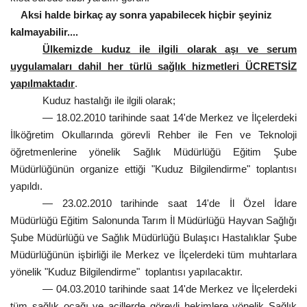
Aksi halde birkaç ay sonra yapabilecek hiçbir şeyiniz
kalmayabilir
....
Ülkemizde kuduz ile ilgili olarak aşı ve serum
uygulamaları dahil her türlü sağlık hizmetleri ÜCRETSİZ
yapılmaktadır
.
Kuduz hastalığı ile ilgili olarak;
— 18.02.2010 tarihinde saat 14'de Merkez ve İlçelerdeki
İlköğretim Okullarında görevli Rehber ile Fen ve Teknoloji
öğretmenlerine yönelik Sağlık Müdürlüğü Eğitim Şube
Müdürlüğünün organize ettiği "Kuduz Bilgilendirme" toplantısı
yapıldı.
— 23.02.2010 tarihinde saat 14'de İl Özel İdare
Müdürlüğü Eğitim Salonunda Tarım İl Müdürlüğü Hayvan Sağlığı
Şube Müdürlüğü ve Sağlık Müdürlüğü Bulaşıcı Hastalıklar Şube
Müdürlüğünün işbirliği ile Merkez ve İlçelerdeki tüm muhtarlara
yönelik "Kuduz Bilgilendirme"
toplantısı yapılacaktır.
— 04.03.2010 tarihinde saat 14'de Merkez ve İlçelerdeki
tüm sağlık ocağı ve acillerde görevli hekimlere yönelik Sağlık