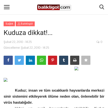
Sağlık
Balıklıgöl
Giriş Yap
Kaydol
Kuduza dikkat!...
Anasayfa
Şubat 22, 2010 - 14:25
0
Güncelleme: Şubat 22, 2010 - 14:25
Köşe Yazıları
Eğitim
Magazin
Kuduz; insan ve tüm sıcakkanlı hayvanlarda merkezi
Şanlıurfa
sinir sistemini etkileyerek ölüme neden olan, önlenebilir bir
virüs hastalığıdır.
Spor