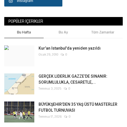
Instagram
POPÜLER İÇERIKLER
Bu Hafta
Bu Ay
Tüm Zamanlar
Kur'an İstanbul'da yeniden yazıldı
Ocak 29, 2010
0
GERÇEK LİDERLİK GAZZE’DE SINANIR:
SORUMLULUKLA, CESARETLE,...
Temmuz 3, 2025
0
BÜYÜKŞEHİR’DEN 35 YAŞ ÜSTÜ MASTERLER
FUTBOL TURNUVASI
Temmuz 17, 2026
0