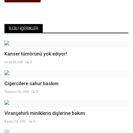
İLGILI İÇERIKLER
Kanser tümörünü yok ediyor!
Ocak 18, 2011
0
Ciğercilere sahur baskını
Temmuz 26, 2012
0
Viranşehirli miniklerin dişlerine bakım
Kasım 29, 2012
0