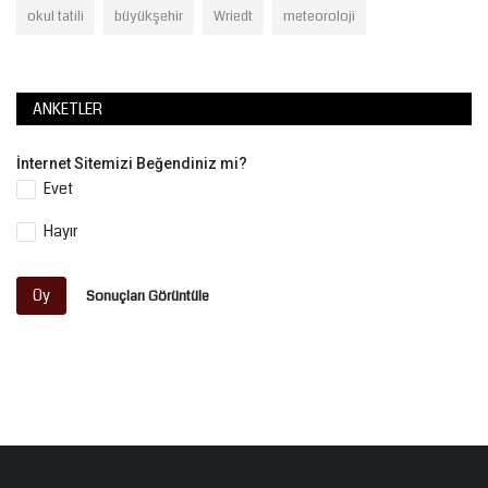
okul tatili
büyükşehir
Wriedt
meteoroloji
ANKETLER
İnternet Sitemizi Beğendiniz mi?
Evet
Hayır
Oy
Sonuçları Görüntüle