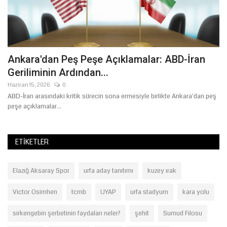
Ankara'dan Peş Peşe Açıklamalar: ABD-İran
Ş
Geriliminin Ardından...
T
Haziran 15, 2026
0
Te
lı
ABD-İran arasındaki kritik sürecin sona ermesiyle birlikte Ankara'dan peş
Me
peşe açıklamalar...
har
ETIKETLER
Elazığ Aksaray Spor
urfa aday tanıtımı
kuzey ırak
Victor Osimhen
tcmb
UYAP
urfa stadyum
kara yolu
sirkengebin şerbetinin faydaları neler?
şehit
Sumud Filosu