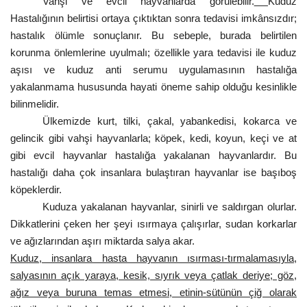
Vahşi ve evcil hayvanlarda görülebilir.
Kuduz
Hastalığının belirtisi ortaya çıktıktan sonra tedavisi imkânsızdır;
Gündem
hastalık ölümle sonuçlanır. Bu sebeple, burada belirtilen
korunma önlemlerine uyulmalı; özellikle yara tedavisi ile kuduz
Tekno Bilim
aşısı ve kuduz anti serumu uygulamasının hastalığa
yakalanmama hususunda hayati öneme sahip olduğu kesinlikle
Ekonomi
bilinmelidir.
Ülkemizde kurt, tilki, çakal, yabankedisi, kokarca ve
Siyaset
gelincik gibi vahşi hayvanlarla; köpek, kedi, koyun, keçi ve at
gibi evcil hayvanlar hastalığa yakalanan hayvanlardır. Bu
Galeriler
hastalığı daha çok insanlara bulaştıran hayvanlar ise başıboş
köpeklerdir.
Yaşam
Kuduza yakalanan hayvanlar, sinirli ve saldırgan olurlar.
Dikkatlerini çeken her şeyi ısırmaya çalışırlar, sudan korkarlar
Künye
ve ağızlarından aşırı miktarda salya akar.
Kuduz, insanlara hasta hayvanın ısırması-tırmalamasıyla,
Sağlık
salyasının açık yaraya, kesik, sıyrık veya çatlak deriye; göz,
ağız veya buruna temas etmesi, etinin-sütünün çiğ olarak
İletişim