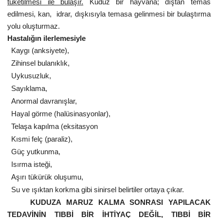
tüketilmesi ile bulaşır.
Kuduz bir hayvana; dıştan temas
edilmesi, kan,
idrar, dışkısıyla temasa gelinmesi bir bulaştırma
Kültür Sanat
yolu oluşturmaz.
Hastalığın ilerlemesiyle
Kaygı (anksiyete),
Zihinsel bulanıklık,
Uykusuzluk,
Sayıklama,
Anormal davranışlar,
Hayal görme (halüsinasyonlar),
Telaşa kapılma (eksitasyon
Kısmi felç (paraliz),
Güç yutkunma,
Isırma isteği,
Aşırı tükürük oluşumu,
Su ve ışıktan korkma gibi sinirsel belirtiler ortaya çıkar.
KUDUZA MARUZ KALMA SONRASI YAPILACAK
TEDAVİNİN TIBBİ BİR İHTİYAÇ DEĞİL, TIBBİ BİR