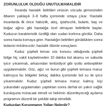
ZORUNLULUK OLDUĞU UNUTULMAMALIDIR
İnsanda hastalık belirtileri virüsün vücuda girmesinden
itibaren yaklaşık 3–8 hafta içerisinde ortaya çıkar. Hastalık
insanlarda ilk önce halsizlik, ateş, iştahsızlık, bulantı, baş ve
boğaz ağrısı gibi hastalığa özel olmayan belirtilerle başlar.
Kuduzun karakteristik özelliği olan sudan korkma görülür. Daha
sonra hasta komaya girer. Hastalığın belirtileri görüldükten sonra
tedavisi imkânsızdır; hastalık ölümle sonuçlanır.
Kuduz şüpheli temas söz konusu olduğunda şüpheli
bölge hiç vakit kaybetmeden 10 dakika bol akarsu ve sabunla
iyice yıkanmalı, arkasından tentürdiyot gibi iyotlu antiseptikler
uygulanmalıdır. Göz, ağız ve burun gibi şüpheli temasa maruz
kalmışsa bu bölgeler birkaç dakika içerisinde bol su ile iyice
yıkanmalıdır. Kuduz şüpheli temasa maruz kalmış kişi
yukarıdaki uygulamaları yaptıktan sonra derhal en yakın sağlık
kuruluşuna müracaat etmeli ve hekimin düzenleyeceği aşılama
programını düzenli bir şekilde takip etmelidir.
Kuduzdan Korunmanın Yolları Nelerdir?