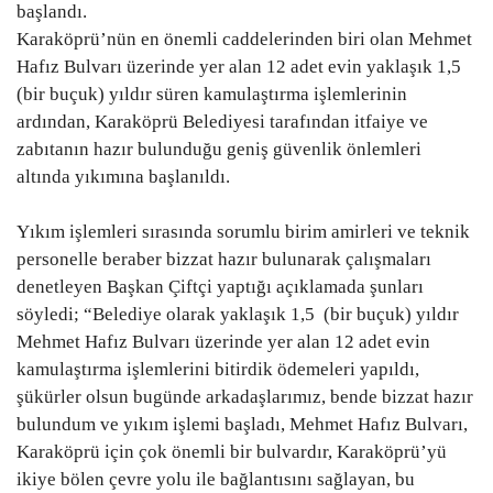
başlandı.
Gündem
Karaköprü’nün en önemli caddelerinden biri olan Mehmet
Hafız Bulvarı üzerinde yer alan 12 adet evin yaklaşık 1,5
Tekno Bilim
(bir buçuk) yıldır süren kamulaştırma işlemlerinin
ardından, Karaköprü Belediyesi tarafından itfaiye ve
Ekonomi
zabıtanın hazır bulunduğu geniş güvenlik önlemleri
altında yıkımına başlanıldı.
Siyaset
Yıkım işlemleri sırasında sorumlu birim amirleri ve teknik
personelle beraber bizzat hazır bulunarak çalışmaları
Galeriler
denetleyen Başkan Çiftçi yaptığı açıklamada şunları
söyledi; “Belediye olarak yaklaşık 1,5
(bir buçuk) yıldır
Yaşam
Mehmet Hafız Bulvarı üzerinde yer alan 12 adet evin
kamulaştırma işlemlerini bitirdik ödemeleri yapıldı,
Künye
şükürler olsun bugünde arkadaşlarımız, bende bizzat hazır
bulundum ve yıkım işlemi başladı, Mehmet Hafız Bulvarı,
Sağlık
Karaköprü için çok önemli bir bulvardır, Karaköprü’yü
ikiye bölen çevre yolu ile bağlantısını sağlayan, bu
İletişim