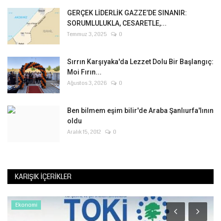
GERÇEK LİDERLİK GAZZE’DE SINANIR:
SORUMLULUKLA, CESARETLE,...
Temmuz 3, 2025
0
Sırrın Karşıyaka'da Lezzet Dolu Bir Başlangıç:
Moi Fırın...
Ağustos 3, 2026
0
Ben bilmem eşim bilir'de Araba Şanlıurfa'lının
oldu
Aralık 15, 2012
0
KARIŞIK İÇERIKLER
Ekonomi