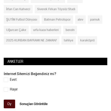
İrfan Can Kahveci
Siverek Firkan Tüysüz Stadı
ŞUTİM Futbol Dünyası
Batman Petrolspor
alev
pamuk
Uğurcan Çakır
urfa kaza haberleri
benzin
2025 KURBAN BAYRAMI NE ZAMAN?
tahliye
karaköprü
ANKETLER
İnternet Sitemizi Beğendiniz mi?
Evet
Hayır
Oy
Sonuçları Görüntüle