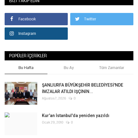
BIZI TAKIP EDIN
Facebook
Twitter
Instagram
POPÜLER İÇERIKLER
Bu Hafta
Bu Ay
Tüm Zamanlar
ŞANLIURFA BÜYÜKŞEHİR BELEDİYESİ'NDE
İMZALAR ATILDI İŞÇİNİN...
Ağustos 7, 2026
0
Kur'an İstanbul'da yeniden yazıldı
Ocak 29, 2010
0