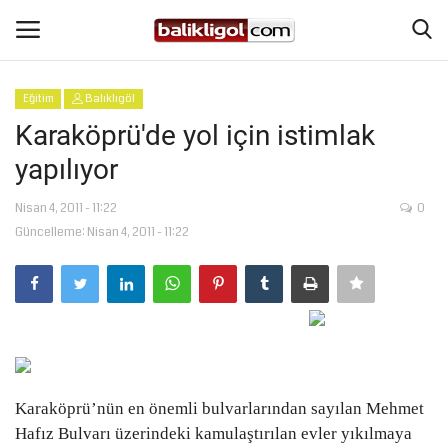
Eğitim
Balıklıgöl
Giriş Yap
Kaydol
Karaköprü'de yol için istimlak
yapılıyor
Anasayfa
Nisan 4, 2011 - 11:22
0
Köşe Yazıları
Güncelleme: Nisan 4, 2011 - 11:22
Magazin
Şanlıurfa
Eğitim
Karaköprü’nün en önemli bulvarlarından sayılan Mehmet
Spor
Hafız Bulvarı üzerindeki kamulaştırılan evler yıkılmaya