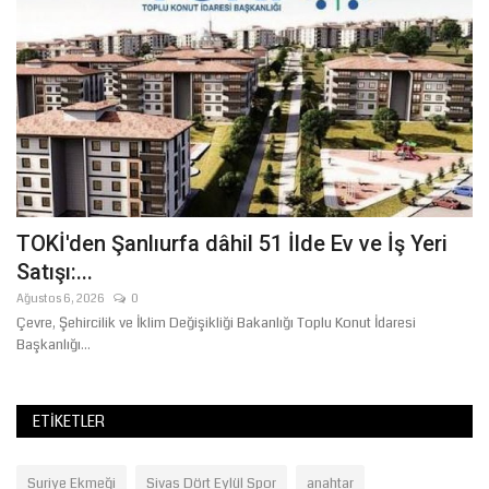
TOKİ'den Şanlıurfa dâhil 51 İlde Ev ve İş Yeri
C
Satışı:...
U
Ağustos 6, 2026
0
Ma
e
Çevre, Şehircilik ve İklim Değişikliği Bakanlığı Toplu Konut İdaresi
CH
Başkanlığı...
yö
ETIKETLER
Suriye Ekmeği
Sivas Dört Eylül Spor
anahtar