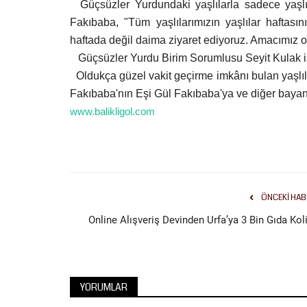
Güçsüzler Yurdundaki yaşlılarla sadece yaşlıl
Fakıbaba, "Tüm yaşlılarımızın yaşlılar haftasın
haftada değil daima ziyaret ediyoruz. Amacımız on
Güçsüzler Yurdu Birim Sorumlusu Seyit Kulak is
Oldukça güzel vakit geçirme imkânı bulan yaşlı
Fakıbaba'nın Eşi Gül Fakıbaba'ya ve diğer bayanla
www.balikligol.com
ÖNCEKI HAB
Online Alışveriş Devinden Urfa’ya 3 Bin Gıda Koli
YORUMLAR