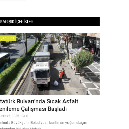
KARIŞIK İÇERIKLER
Şanlıurfa
Şanlıurfa
tatürk Bulvarı’nda Sıcak Asfalt
Siverek Esn
enileme Çalışması Başladı
“Bağ-Kur Şa
ustos 6, 2026
0
Ağustos 4, 2026
nlıurfa Büyükşehir Belediyesi, kentin en yoğun ulaşım
Siverek Gıda Madd