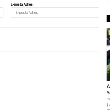
E-posta Adresi
Yaşam
TYT
Evcil Hayvan Sigortası Fiyatları 2026:
A
Kedi ve Köpek Sağlık...
Y
Temmuz 28, 2026
0
Ağ
nı Prof. Dr.
Şa