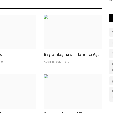
ak
ı...
Bayramlaşma sınırlarımızı Aştı
0
Kasım 18, 2010
0