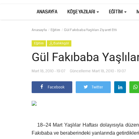
ANASAYFA
KÖŞE YAZILARI
EĞITIM
Anasayfa
Eğitim
Gül Fakıbaba Yaşlıları Ziyaret Etti
Eğitim
Balıklıgöl
Gül Fakıbaba Yaşlıları
Mart 18, 2010 - 19:07
Güncelleme: Mart 18, 2010 - 19:07
Facebook
Twitter
18–24 Mart Yaşlılar Haftası dolayısıyla düze
Fakıbaba ve beraberindeki yanlarında getirdikleri y