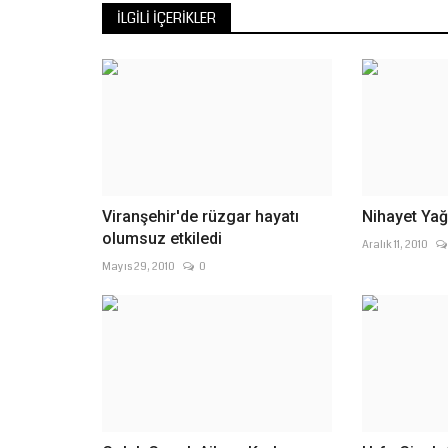
Bayram Ali Ersoy tarafından...
İLGILI İÇERIKLER
Viranşehir'de rüzgar hayatı
Nihayet Yağd
olumsuz etkiledi
Aralık 11, 2010
Mayıs 29, 2010
0