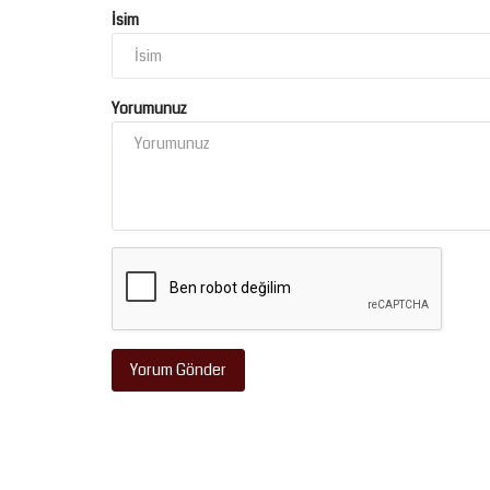
İsim
Yorumunuz
Eğitim
Yorum Gönder
2026 YKS Sonuçları Açıklandı: 
Türkiye Birincisi Şanlıurfa...
Temmuz 21, 2026
0
Ölçme, Seçme ve Yerleştirme Merkezi (ÖSYM) Başka