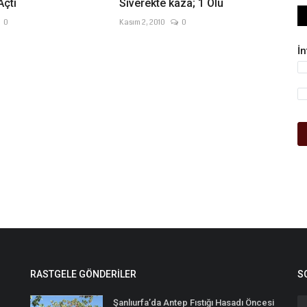
Açtı
Siverekte kaza; 1 Ölü
0
Kasım 2, 2010
0
İ
RASTGELE GÖNDERILER
S
Şanlıurfa’da Antep Fıstığı Hasadı Öncesi