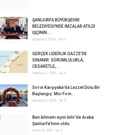
ŞANLIURFA BÜYÜKŞEHİR
BELEDİYESİ'NDE İMZALAR ATILDI
İŞÇİNİN...
Ağustos 7, 2026
0
GERÇEK LİDERLİK GAZZE’DE
SINANIR: SORUMLULUKLA,
CESARETLE,...
Temmuz 3, 2025
0
Sırrın Karşıyaka'da Lezzet Dolu Bir
Başlangıç: Moi Fırın...
Ağustos 3, 2026
0
Ben bilmem eşim bilir'de Araba
Şanlıurfa'lının oldu
Aralık 15, 2012
0