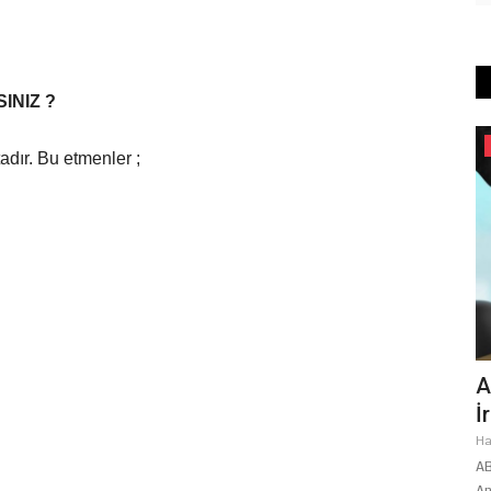
INIZ ?
Gündem
adır. Bu etmenler ;
TYT
Şanlıurfa’da Besi OSB’ye Yeni Otobüs
A
Hattı: Seferler Bugün...
İ
Ağustos 3, 2026
0
Ha
nı Prof. Dr.
Kent içi ulaşım ağını güçlendiren Şanlıurfa Büyükşehir
AB