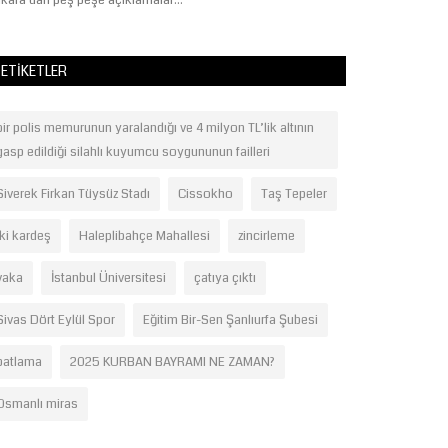
kara'dan peş peşe açıklamalar...
getirecek olan Moi
ETIKETLER
bir polis memurunun yaralandığı ve 4 milyon TL’lik altının
gasp edildiği silahlı kuyumcu soygununun failleri
Siverek Firkan Tüysüz Stadı
Cissokho
Taş Tepeler
iki kardeş
Haleplibahçe Mahallesi
zincirleme
vaka
İstanbul Üniversitesi
çatıya çıktı
Sivas Dört Eylül Spor
Eğitim Bir-Sen Şanlıurfa Şubesi
patlama
2025 KURBAN BAYRAMI NE ZAMAN?
Osmanlı miras