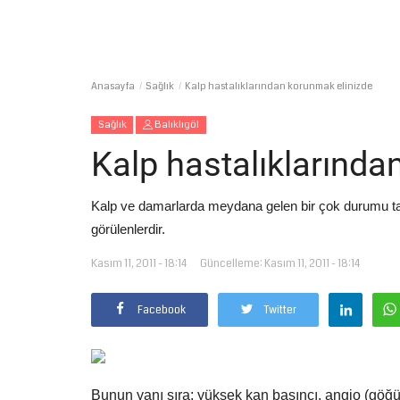
Anasayfa
Sağlık
Kalp hastalıklarından korunmak elinizde
Sağlık
Balıklıgöl
Kalp hastalıklarında
Kalp ve damarlarda meydana gelen bir çok durumu tanı
görülenlerdir.
Kasım 11, 2011 - 18:14
Güncelleme: Kasım 11, 2011 - 18:14
Facebook
Twitter
Bunun yanı sıra; yüksek kan basıncı, angio (göğü