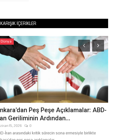
KARIŞIK İÇERIKLER
Dünya
Ekonomi
nkara'dan Peş Peşe Açıklamalar: ABD-
Sırrın Karş
ran Geriliminin Ardından...
Başlangıç: M
ziran 15, 2026
0
Ağustos 3, 2026
D-İran arasındaki kritik sürecin sona ermesiyle birlikte
Şanlıurfa’nın Sırrı