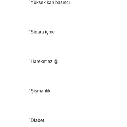
Bayram Ali Ersoy tarafından...
"Yüksek kan basıncı
"Sigara içme
"Hareket azlığı
"Şişmanlık
"Diabet