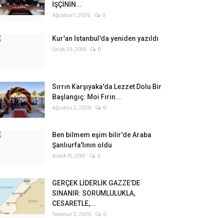
İŞÇİNİN...
Ağustos 7, 2026
0
Kur'an İstanbul'da yeniden yazıldı
Ocak 29, 2010
0
Sırrın Karşıyaka'da Lezzet Dolu Bir
Başlangıç: Moi Fırın...
Ağustos 3, 2026
0
Ben bilmem eşim bilir'de Araba
Şanlıurfa'lının oldu
Aralık 15, 2012
0
GERÇEK LİDERLİK GAZZE’DE
SINANIR: SORUMLULUKLA,
CESARETLE,...
Temmuz 3, 2025
0