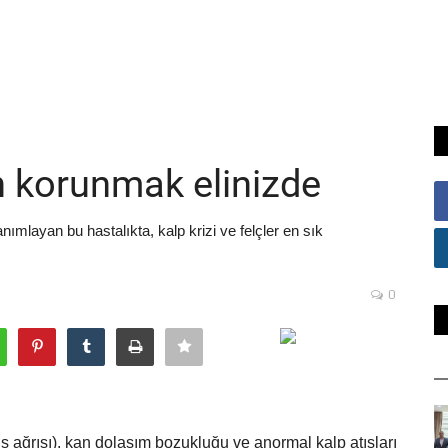
n korunmak elinizde
mlayan bu hastalıkta, kalp krizi ve felçler en sık
0
s ağrısı), kan dolaşım bozukluğu ve anormal kalp atışları