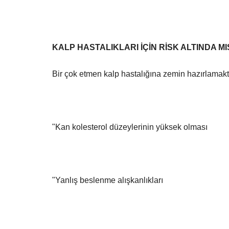
KALP HASTALIKLARI İÇİN RİSK ALTINDA MIS
Eğitim
Bir çok etmen kalp hastalığına zemin hazırlamakt
"Kan kolesterol düzeylerinin yüksek olması
2026 YKS Sonuçları Açıklandı: 
"Yanlış beslenme alışkanlıkları
Türkiye Birincisi Şanlıurfa...
Temmuz 21, 2026
0
Ölçme, Seçme ve Yerleştirme Merkezi (ÖSYM) Başka