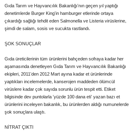
Gıda Tarım ve Hayvancılık Bakanlığı'nın geçen yıl yaptığı
Gündem
denetimlerde Burger King'in hamburger etlerinde ortaya
çıkardığı sağlığı tehdit eden Salmonella ve Listeria virüslerine,
Tekno Bilim
şimdi de salam, sosis ve sucukta rastlandı.
Ekonomi
ŞOK SONUÇLAR
Siyaset
Gıda üreticilerinin tüm ürünlerini bahçeden sofraya kadar her
aşamasında denetleyen Gıda Tarım ve Hayvancılık Bakanlığı
Galeriler
ekipleri, 2011'den 2012 Mart ayına kadar et ürünlerinde
yaptıkları incelemelerde, kanserojen maddeden ölümcül
Yaşam
virüslere kadar çok sayıda sorunlu ürün tespit etti. Etiket
bilgisinde dev puntolarla 'yüzde 100 dana eti' yazan bazı et
Künye
ürünlerini inceleyen bakanlık, bu ürünlerden aldığı numunelerde
şok sonuçlara ulaştı.
Sağlık
NİTRAT ÇIKTI
İletişim