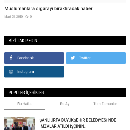
Müslümanlara sigarayı bıraktıracak haber
Mart 31, 2010
0
BIZI TAKIP EDIN
Facebook
Twitter
Instagram
POPÜLER İÇERIKLER
Bu Hafta
Bu Ay
Tüm Zamanlar
ŞANLIURFA BÜYÜKŞEHİR BELEDİYESİ'NDE
İMZALAR ATILDI İŞÇİNİN...