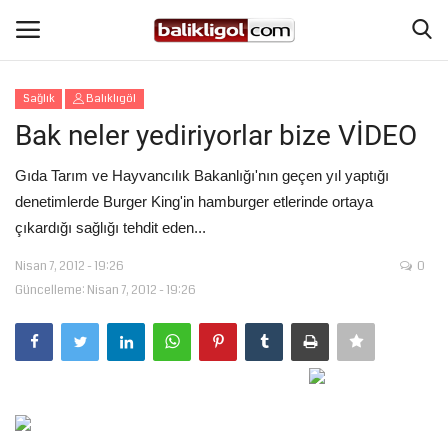
Sağlık
Balıklıgöl
Giriş Yap
Kaydol
Bak neler yediriyorlar bize VİDEO
Anasayfa
Gıda Tarım ve Hayvancılık Bakanlığı'nın geçen yıl yaptığı
denetimlerde Burger King'in hamburger etlerinde ortaya
Köşe Yazıları
çıkardığı sağlığı tehdit eden...
Nisan 7, 2012 - 19:26
0
Magazin
Güncelleme: Nisan 7, 2012 - 19:26
Şanlıurfa
Eğitim
Spor