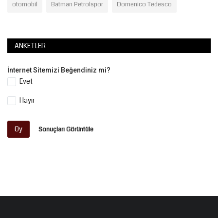
otomobil
Batman Petrolspor
Domenico Tedesco
ANKETLER
İnternet Sitemizi Beğendiniz mi?
Evet
Hayır
Oy
Sonuçları Görüntüle