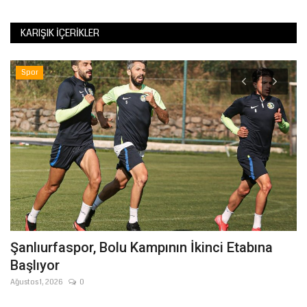
KARIŞIK İÇERIKLER
Spor
Şanlıurfaspor, Bolu Kampının İkinci Etabına
K
Başlıyor
B
Ağustos 1, 2026
0
Ha
Şa