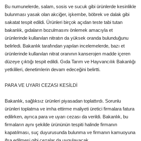
Bu numunelerde, salam, sosis ve sucuk gibi ürünlerde kesinlikle
Kültür Sanat
bulunması yasak olan akciğer, işkembe, böbrek ve dalak gibi
sakatat tespit edildi. Ürünleri birçok açıdan teste tabi tutan
bakanlık, gıdaların bozulmasını önlemek amacıyla et
ürünlerinde kullanılan nitratın da yüksek oranda bulunduğunu
belirledi. Bakanlık tarafından yapılan incelemelerde, bazı et
ürünlerinde kullanılan nitrat oranının kanserojen madde içeren
düzeye çıktığı tespit edildi. Gıda Tarım ve Hayvancılık Bakanlığı
yetkilileri, denetimlerin devam edeceğini belirtti.
PARA VE UYARI CEZASI KESİLDİ
Bakanlık, sağlıksız ürünleri piyasadan toplattırdı. Sorunlu
ürünleri toplatma ve imha ettirme maliyeti üretici firmalara fatura
edilirken, ayrıca para ve uyarı cezası da verildi. Bakanlık, bu
firmaların aynı şekilde ürününün tespiti halinde firmanın
kapatılması, suç duyurusunda bulunma ve firmanın kamuoyuna
ifşa edilmesi gibi cezalar da uygulayacak.