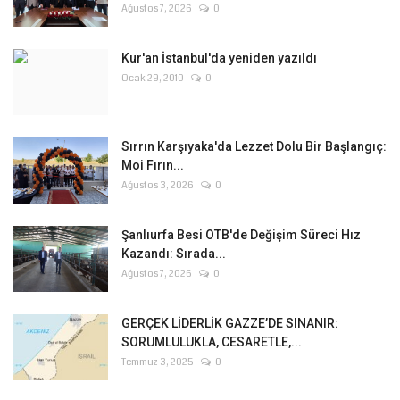
Ağustos 7, 2026
0
Kur'an İstanbul'da yeniden yazıldı
Ocak 29, 2010
0
Sırrın Karşıyaka'da Lezzet Dolu Bir Başlangıç:
Moi Fırın...
Ağustos 3, 2026
0
Şanlıurfa Besi OTB'de Değişim Süreci Hız
Kazandı: Sırada...
Ağustos 7, 2026
0
GERÇEK LİDERLİK GAZZE’DE SINANIR:
SORUMLULUKLA, CESARETLE,...
Temmuz 3, 2025
0