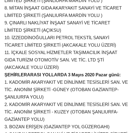
LİMİTED ŞİRKETİ (ŞANLIURFA MARDİN YOLU )
8. MİTAN İNŞAAT GIDA AKARYAKIT SANAYİ VE TİCARET
LİMİTED ŞİRKETİ (ŞANLIURFA MARDİN YOLU )
9. ÇINARLI NAKLİYAT İNŞAAT SANAYİ VE TİCARET
LİMİTED ŞİRKETİ (AÇIKSU)
10. İZZEDDİNOĞULLARI PETROL TEKSTİL SANAYİ
TİCARET LİMİTED ŞİRKETİ (AKCAKALE YOLU ÜZERİ)
11. İÇKALE SOSYAL HİZMETLER TAŞIMACILIK İNŞAAT
GIDA TURİZM OTOMOTİV SAN. VE TİC. LTD ŞTİ
(AKCAKALE YOLU ÜZERİ)
ŞEHİRLERARASI YOLLARDA 3 Mayıs 2020 Pazar günü:
1. KADOMİR AKARYAKIT VE DİNLİNME TESİSLERİ SAN. VE
TİC. ANONİM ŞİRKETİ -GÜNEY (OTOBAN GAZİANTEP-
ŞANLIURFA YOLU)
2. KADOMİR AKARYAKIT VE DİNLİNME TESİSLERİ SAN. VE
TİC. ANONİM ŞİRKETİ - KUZEY (OTOBAN ŞANLIURFA-
GAZİANTEP YOLU)
3. BOZAN ERİŞEN (GAZİANTEP YOL GÜZERGAHI)