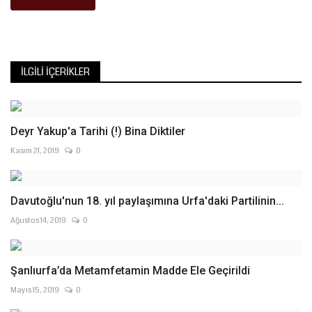
İLGILI İÇERIKLER
Deyr Yakup'a Tarihi (!) Bina Diktiler
Kasım 21, 2019
0
Davutoğlu'nun 18. yıl paylaşımına Urfa'daki Partilinin...
Ağustos 14, 2019
0
Şanlıurfa’da Metamfetamin Madde Ele Geçirildi
Mayıs 15, 2019
0