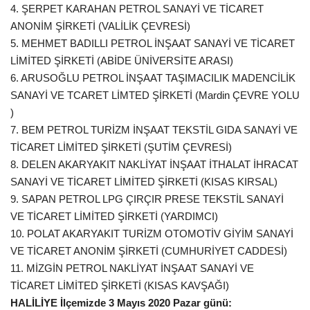
4. ŞERPET KARAHAN PETROL SANAYİ VE TİCARET
ANONİM ŞİRKETİ (VALİLİK ÇEVRESİ)
5. MEHMET BADILLI PETROL İNŞAAT SANAYİ VE TİCARET
LİMİTED ŞİRKETİ (ABİDE ÜNİVERSİTE ARASI)
6. ARUSOĞLU PETROL İNŞAAT TAŞIMACILIK MADENCİLİK
SANAYİ VE TCARET LİMTED ŞİRKETİ (Mardin ÇEVRE YOLU
)
7. BEM PETROL TURİZM İNŞAAT TEKSTİL GIDA SANAYİ VE
TİCARET LİMİTED ŞİRKETİ (ŞUTİM ÇEVRESİ)
8. DELEN AKARYAKIT NAKLİYAT İNŞAAT İTHALAT İHRACAT
SANAYİ VE TİCARET LİMİTED ŞİRKETİ (KISAS KIRSAL)
9. SAPAN PETROL LPG ÇIRÇIR PRESE TEKSTİL SANAYİ
VE TİCARET LİMİTED ŞİRKETİ (YARDIMCI)
10. POLAT AKARYAKIT TURİZM OTOMOTİV GİYİM SANAYİ
VE TİCARET ANONİM ŞİRKETİ (CUMHURİYET CADDESİ)
11. MİZGİN PETROL NAKLİYAT İNŞAAT SANAYİ VE
TİCARET LİMİTED ŞİRKETİ (KISAS KAVŞAĞI)
HALİLİYE İlçemizde 3 Mayıs 2020 Pazar günü: