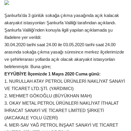
Gündem
Şanlıurfa’da 3 günlük sokağa çıkma yasağında açık kalacak
akaryakıt istasyonları Şanlıurfa Valiliği tarafından açıklandı.
Tekno Bilim
Şanlıurfa Valiliği'nden konuyla ilgili yapılan açıklamada şu
ifadelere yer verildi:
Ekonomi
30.04.2020 tarihi saat 24.00 ile 03.05.2020 tarihi saat 24.00
arasında sokağa çıkma yasağı süresince merkez ilçelerimizde
Siyaset
ve şehirlerarası yollarda açık olacak akaryakıt istasyonları
belirlenmiştir. Buna göre;
Galeriler
EYYÜBİYE İlçemizde 1 Mayıs 2020 Cuma günü:
1. NURULLAH ATAY PETROL ÜRÜNLERİ NAKLİYAT SANAYİ
Yaşam
VE TİCARET LTD.ŞTİ. (YARDIMCI)
2. MEHMET GÖKOĞLU (BÜYÜKHAN MAH)
Künye
3. OKAY METAL PETROL ÜRÜNLERİ NAKLİYAT İTHALAT
İHRACAT SANAYİ VE TİCARET LİMİTED ŞİRKETİ
Sağlık
(AKCAKALE YOLU ÜZERİ)
4. MER-SAV YAĞ PETROL İNŞAAT SANAYİ VE TİCARET
İletişim