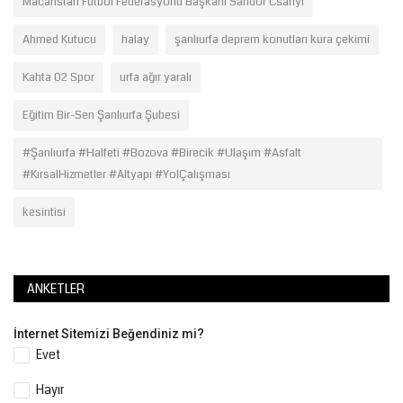
Macaristan Futbol Federasyonu Başkanı Sándor Csányi
Ahmed Kutucu
halay
şanlıurfa deprem konutları kura çekimi
Kahta 02 Spor
urfa ağır yaralı
Eğitim Bir-Sen Şanlıurfa Şubesi
#Şanlıurfa #Halfeti #Bozova #Birecik #Ulaşım #Asfalt
#KırsalHizmetler #Altyapı #YolÇalışması
kesintisi
ANKETLER
İnternet Sitemizi Beğendiniz mi?
Evet
Hayır