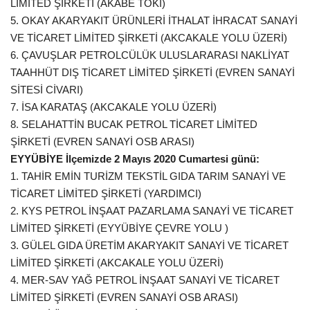
LİMİTED ŞİRKETİ (AKABE TOKİ)
5. OKAY AKARYAKIT ÜRÜNLERİ İTHALAT İHRACAT SANAYİ
Kültür Sanat
VE TİCARET LİMİTED ŞİRKETİ (AKCAKALE YOLU ÜZERİ)
6. ÇAVUŞLAR PETROLCÜLÜK ULUSLARARASI NAKLİYAT
TAAHHÜT DIŞ TİCARET LİMİTED ŞİRKETİ (EVREN SANAYİ
SİTESİ CİVARI)
7. İSA KARATAŞ (AKCAKALE YOLU ÜZERİ)
8. SELAHATTİN BUCAK PETROL TİCARET LİMİTED
ŞİRKETİ (EVREN SANAYİ OSB ARASI)
EYYÜBİYE İlçemizde 2 Mayıs 2020 Cumartesi günü:
1. TAHİR EMİN TURİZM TEKSTİL GIDA TARIM SANAYİ VE
TİCARET LİMİTED ŞİRKETİ (YARDIMCI)
2. KYS PETROL İNŞAAT PAZARLAMA SANAYİ VE TİCARET
LİMİTED ŞİRKETİ (EYYÜBİYE ÇEVRE YOLU )
3. GÜLEL GIDA ÜRETİM AKARYAKIT SANAYİ VE TİCARET
LİMİTED ŞİRKETİ (AKCAKALE YOLU ÜZERİ)
4. MER-SAV YAĞ PETROL İNŞAAT SANAYİ VE TİCARET
LİMİTED ŞİRKETİ (EVREN SANAYİ OSB ARASI)