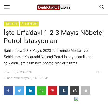
Şanlıurfa
Balıklıgöl
Giriş Yap
Kaydol
İşte Urfa'daki 1-2-3 Mayıs Nöbetçi
Petrol İstasyonları
Anasayfa
Şanlıurfa'da 1-2-3 Mayıs 2020 Tarihlerinde Merkez ve
Köşe Yazıları
Şehirlerarası Yollardaki Nöbetçi Petrol İstasyonları listesi
açıklandı. İşte asim isim nöbetçi olanların listesi..
Magazin
Nisan 30, 2020 - 14:32
0
Güncelleme: Mayıs 2, 2020 - 16:47
Şanlıurfa
Eğitim
Spor