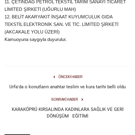
11. ÇETİNDAĞ PETROL TEKSTİL TARIM SANAYİ TİCARET
LİMİTED ŞİRKETİ (UĞURLU MAH)
12. BELİT AKARYAKIT İNŞAAT KUYUMCULUK GIDA
TEKSTİL ELEKTRONİK SAN. VE TİC. LİMİTED ŞİRKETİ
(AKCAKALE YOLU ÜZERİ)
Kamuoyuna saygıyla duyurulur.
ÖNCEKI HABER
Urfa'da o konutların anahtar teslim ve kura tarihi belli oldu
SONRAKI HABER
KARAKÖPRÜ KIRSALINDA KADINLARA SAĞLIK VE GERİ
DÖNÜŞÜM EĞİTİMİ