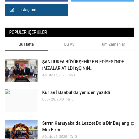
Instagram
POPÜLER İÇERIKLER
Bu Hafta
Bu Ay
Tüm Zamanlar
ŞANLIURFA BÜYÜKŞEHİR BELEDİYESİ'NDE
İMZALAR ATILDI İŞÇİNİN...
Ağustos 7, 2026
0
Kur'an İstanbul'da yeniden yazıldı
Ocak 29, 2010
0
Sırrın Karşıyaka'da Lezzet Dolu Bir Başlangıç:
Moi Fırın...
Ağustos 3, 2026
0