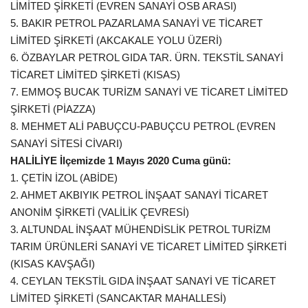
LİMİTED ŞİRKETİ (EVREN SANAYİ OSB ARASI)
5. BAKIR PETROL PAZARLAMA SANAYİ VE TİCARET
LİMİTED ŞİRKETİ (AKCAKALE YOLU ÜZERİ)
6. ÖZBAYLAR PETROL GIDA TAR. ÜRN. TEKSTİL SANAYİ
TİCARET LİMİTED ŞİRKETİ (KISAS)
7. EMMOŞ BUCAK TURİZM SANAYİ VE TİCARET LİMİTED
ŞİRKETİ (PİAZZA)
8. MEHMET ALİ PABUÇCU-PABUÇCU PETROL (EVREN
SANAYİ SİTESİ CİVARI)
HALİLİYE İlçemizde 1 Mayıs 2020 Cuma günü:
1. ÇETİN İZOL (ABİDE)
2. AHMET AKBIYIK PETROL İNŞAAT SANAYİ TİCARET
ANONİM ŞİRKETİ (VALİLİK ÇEVRESİ)
3. ALTUNDAL İNŞAAT MÜHENDİSLİK PETROL TURİZM
TARIM ÜRÜNLERİ SANAYİ VE TİCARET LİMİTED ŞİRKETİ
(KISAS KAVŞAĞI)
4. CEYLAN TEKSTİL GIDA İNŞAAT SANAYİ VE TİCARET
LİMİTED ŞİRKETİ (SANCAKTAR MAHALLESİ)