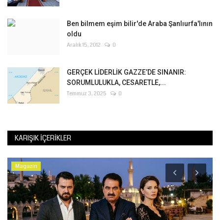
Ben bilmem eşim bilir'de Araba Şanlıurfa'lının
oldu
Aralık 15, 2012
0
GERÇEK LİDERLİK GAZZE’DE SINANIR:
SORUMLULUKLA, CESARETLE,...
Temmuz 3, 2025
0
KARIŞIK İÇERIKLER
Magazin