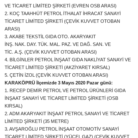
VE TİCARET LİMİTED ŞİRKETİ (EVREN OSB ARASI)
2. KOÇ TAAHHÜT PETROL İTHALAT İHRACAT SANAYİ
TİCARET LİMİTED ŞİRKETİ (ÇEVİK KUVVET OTOBAN
ARASI)
3. AKABE TEKSTİL GIDA OTO. AKARYAKIT
İNŞ. NAK. DAY. TÜK. MAL. PAZ. VE DAĞ. SAN. VE
TİC. A.Ş. (ÇEVİK KUVVET OTOBAN ARASI)
4. BİLGİNLER PETROL İNŞAAT GIDA NAKLİYAT SANAYİ VE
TİCARET LİMİTED ŞİRKETİ (AKZİYARET KIRSAL)
5. ÇETİN İZOL (ÇEVİK KUVVET OTOBAN ARASI)
KARAKÖPRÜ İlçemizde 3 Mayıs 2020 Pazar günü:
1. RECEP DEMİR PETROL VE PETROL ÜRÜNLERİ GIDA
İNŞAAT SANAYİ VE TİCARET LİMİTED ŞİRKETİ (OSB
KIRSAL)
2. ADM AKARYAKIT İNŞAAT PETROL SANAYİ VE TİCARET
LİMİTED ŞİRKETİ (35 METRE)
3. AVŞAROĞLU PETROL İNŞAAT OTOMOTİV SANAYİ
TİCARET LİMİTED ŞİRKETİ (YÜCEL GAZ) (ÇEVİK KUVVET