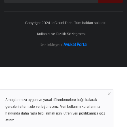
Copyright 2024 | eCloud Tech. Tüm hakları saklıdır.
Kullanıcı ve Gizlilik Sözleşmesi
Destekleyen:
Avukat Portal
Amaçlarımıza uygun ve yasal düzenlemelere bağlı kalarak
çerezleri sitemizde yerleştiriyoruz. Veri kullanım kurallarımız
hakkında daha fazla bilgi almak için lütfen veri politikamıza göz
atınız...