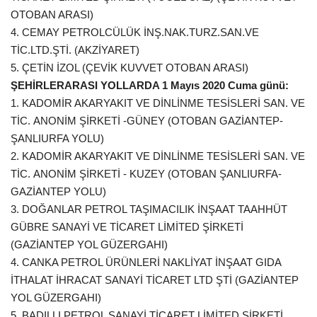
OTOBAN ARASI)
4. CEMAY PETROLCÜLÜK İNŞ.NAK.TURZ.SAN.VE
TİC.LTD.ŞTİ. (AKZİYARET)
5. ÇETİN İZOL (ÇEVİK KUVVET OTOBAN ARASI)
ŞEHİRLERARASI YOLLARDA 1 Mayıs 2020 Cuma günü:
1. KADOMİR AKARYAKIT VE DİNLİNME TESİSLERİ SAN. VE
TİC. ANONİM ŞİRKETİ -GÜNEY (OTOBAN GAZİANTEP-
ŞANLIURFA YOLU)
2. KADOMİR AKARYAKIT VE DİNLİNME TESİSLERİ SAN. VE
TİC. ANONİM ŞİRKETİ - KUZEY (OTOBAN ŞANLIURFA-
GAZİANTEP YOLU)
3. DOĞANLAR PETROL TAŞIMACILIK İNŞAAT TAAHHÜT
GÜBRE SANAYİ VE TİCARET LİMİTED ŞİRKETİ
(GAZİANTEP YOL GÜZERGAHI)
4. CANKA PETROL ÜRÜNLERİ NAKLİYAT İNŞAAT GIDA
İTHALAT İHRACAT SANAYİ TİCARET LTD ŞTİ (GAZİANTEP
YOL GÜZERGAHI)
5. BADILLI PETROL SANAYİ TİCARET LİMİTED ŞİRKETİ