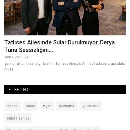
Tatlıses Ailesinde Sular Durulmuyor, Derya
Ş
Tuna Sessizliğini...
Ö
Mart 11, 2026
0
Te
Şanlıurfalı ünlü sanatçı İbrahim Tatlıses ile oğlu Ahmet Tatlıses arasındaki
Şa
miras...
öğr
ETIKETLER
çoban
hatay
fiyat
jandarma
yuvarlandı
Milot Rashica