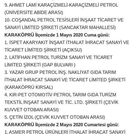
9. AHMET LAMİ KARAÇİZMELİ-KARAÇİZMELİ PETROL
(ÜNİVERSİTE ABİDE ARASI)
10. COŞANDAL PETROL TESİSLERİ İNŞAAT TİCARET VE
SANAYİ LİMİTED ŞİRKETİ (SANCAKTAR MAHALLESİ)
KARAKÖPRÜ İlçemizde 1 Mayıs 2020 Cuma günü:
1. İSPET AKARYAKIT İNŞAAT İTHALAT İHRACAT SANAYİ VE
TİCARET LİMİTED ŞİRKETİ (AÇIKSU)
2. LATİFHAN PETROL TURİZM SANAYİ VE TİCARET
LİMİTED ŞİRKETİ (GAP BULVARI )
3. YAZAR GRUP PETROL İNŞ. NAKLİYAT GIDA TARIM
İTHALAT İHRACAT SANAYİ VE TİCARET LİMİTED ŞİRKETİ
(KARAKÖPRÜ KIRSAL)
4. KIR-PET OTOMOTİV PETROL TARIM GIDA TURİZM
TEKSTİL İNŞAAT SANAYİ VE TİC. LTD. ŞİRKETİ (ÇEVİK
KUVVET OTOBAN ARASI)
5. ÇETİN İZOL (ÇEVİK KUVVET OTOBAN ARASI)
KARAKÖPRÜ İlçemizde 2 Mayıs 2020 Cumartesi günü:
1. ASMER PETROL ÜRÜNLERİ İTHALAT İHRACAT SANAYİ