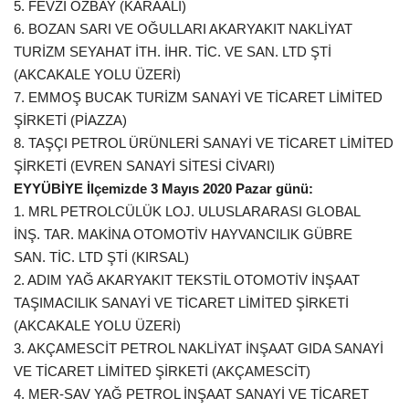
5. FEVZİ ÖZBAY (KARAALİ)
6. BOZAN SARI VE OĞULLARI AKARYAKIT NAKLİYAT
TURİZM SEYAHAT İTH. İHR. TİC. VE SAN. LTD ŞTİ
(AKCAKALE YOLU ÜZERİ)
7. EMMOŞ BUCAK TURİZM SANAYİ VE TİCARET LİMİTED
ŞİRKETİ (PİAZZA)
8. TAŞÇI PETROL ÜRÜNLERİ SANAYİ VE TİCARET LİMİTED
ŞİRKETİ (EVREN SANAYİ SİTESİ CİVARI)
EYYÜBİYE İlçemizde 3 Mayıs 2020 Pazar günü:
1. MRL PETROLCÜLÜK LOJ. ULUSLARARASI GLOBAL
İNŞ. TAR. MAKİNA OTOMOTİV HAYVANCILIK GÜBRE
SAN. TİC. LTD ŞTİ (KIRSAL)
2. ADIM YAĞ AKARYAKIT TEKSTİL OTOMOTİV İNŞAAT
TAŞIMACILIK SANAYİ VE TİCARET LİMİTED ŞİRKETİ
(AKCAKALE YOLU ÜZERİ)
3. AKÇAMESCİT PETROL NAKLİYAT İNŞAAT GIDA SANAYİ
VE TİCARET LİMİTED ŞİRKETİ (AKÇAMESCİT)
4. MER-SAV YAĞ PETROL İNŞAAT SANAYİ VE TİCARET