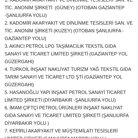
TİC. ANONİM ŞİRKETİ (GÜNEY) (OTOBAN GAZİANTEP
-ŞANLIURFA YOLU)
2. KADOMİR AKARYAKIT VE DİNLİNME TESİSLERİ SAN. VE
TİC. ANONİM ŞİRKETİ (KUZEY) (OTOBAN ŞANLIURFA -
GAZİANTEP YOLU)
3. AKINCI PETROL LPG TAŞIMACILIK TEKSTİL GIDA
SANAYİ VE TİCARET LİMİTED ŞİRKETİ (GAZİANTEP YOL
GÜZERGAHI)
4. TURKOİL İNŞAAT NAKLİYAT TURİZM YAĞ TEKSTİL GIDA
TARIM SANAYİ VE TİCARET LTD ŞTİ (GAZİANTEP YOL
GÜZERGAHI)
5. HASANOĞLU YAPI İNŞAAT PETROL SANAYİ TİCARET
LİMİTED ŞİRKETİ (DİYARBAKIR -ŞANLIURFA YOLU)
6. İMAM ÇİFTÇİ PETROL ÜRÜNLERİ İNŞAAT NAKLİYAT
GIDA SANAYİ VE TİCARET LİMİTED ŞİRKETİ (ŞANLIURFA
DİYARBAKIR YOLU )
7. KEPİRLİ AKARYAKIT VE MÜŞTEMİLATI TESİSLERİ