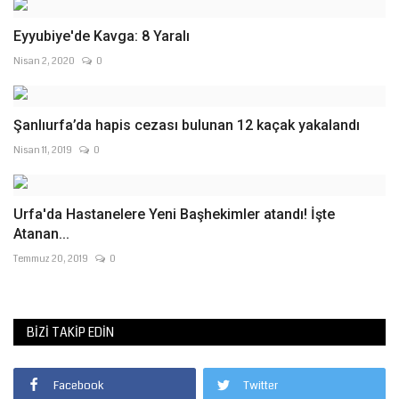
Eyyubiye'de Kavga: 8 Yaralı
Nisan 2, 2020
0
Şanlıurfa’da hapis cezası bulunan 12 kaçak yakalandı
Nisan 11, 2019
0
Urfa'da Hastanelere Yeni Başhekimler atandı! İşte
Atanan...
Temmuz 20, 2019
0
BIZI TAKIP EDIN
Facebook
Twitter