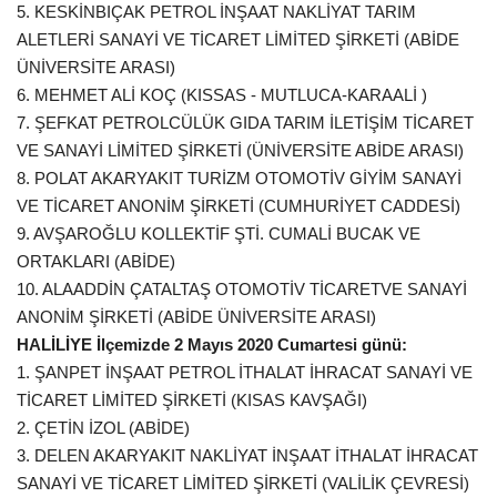
5. KESKİNBIÇAK PETROL İNŞAAT NAKLİYAT TARIM
ALETLERİ SANAYİ VE TİCARET LİMİTED ŞİRKETİ (ABİDE
ÜNİVERSİTE ARASI)
6. MEHMET ALİ KOÇ (KISSAS - MUTLUCA-KARAALİ )
7. ŞEFKAT PETROLCÜLÜK GIDA TARIM İLETİŞİM TİCARET
VE SANAYİ LİMİTED ŞİRKETİ (ÜNİVERSİTE ABİDE ARASI)
8. POLAT AKARYAKIT TURİZM OTOMOTİV GİYİM SANAYİ
VE TİCARET ANONİM ŞİRKETİ (CUMHURİYET CADDESİ)
9. AVŞAROĞLU KOLLEKTİF ŞTİ. CUMALİ BUCAK VE
ORTAKLARI (ABİDE)
10. ALAADDİN ÇATALTAŞ OTOMOTİV TİCARETVE SANAYİ
ANONİM ŞİRKETİ (ABİDE ÜNİVERSİTE ARASI)
HALİLİYE İlçemizde 2 Mayıs 2020 Cumartesi günü:
1. ŞANPET İNŞAAT PETROL İTHALAT İHRACAT SANAYİ VE
TİCARET LİMİTED ŞİRKETİ (KISAS KAVŞAĞI)
2. ÇETİN İZOL (ABİDE)
3. DELEN AKARYAKIT NAKLİYAT İNŞAAT İTHALAT İHRACAT
SANAYİ VE TİCARET LİMİTED ŞİRKETİ (VALİLİK ÇEVRESİ)