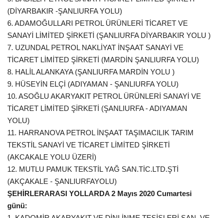
(DİYARBAKIR -ŞANLIURFA YOLU)
6. ADAMOĞULLARI PETROL ÜRÜNLERİ TİCARET VE
SANAYİ LİMİTED ŞİRKETİ (ŞANLIURFA DİYARBAKIR YOLU )
7. UZUNDAL PETROL NAKLİYAT İNŞAAT SANAYİ VE
TİCARET LİMİTED ŞİRKETİ (MARDİN ŞANLIURFA YOLU)
8. HALİL ALANKAYA (ŞANLIURFA MARDİN YOLU )
9. HÜSEYİN ELÇİ (ADIYAMAN - ŞANLIURFA YOLU)
10. ASOĞLU AKARYAKIT PETROL ÜRÜNLERİ SANAYİ VE
TİCARET LİMİTED ŞİRKETİ (ŞANLIURFA - ADIYAMAN
YOLU)
11. HARRANOVA PETROL İNŞAAT TAŞIMACILIK TARIM
TEKSTİL SANAYİ VE TİCARET LİMİTED ŞİRKETİ
(AKCAKALE YOLU ÜZERİ)
12. MUTLU PAMUK TEKSTİL YAĞ SAN.TİC.LTD.ŞTİ
(AKÇAKALE - ŞANLIURFAYOLU)
ŞEHİRLERARASI YOLLARDA 2 Mayıs 2020 Cumartesi
günü:
1. KADOMİR AKARYAKIT VE DİNLİNME TESİSLERİ SAN. VE