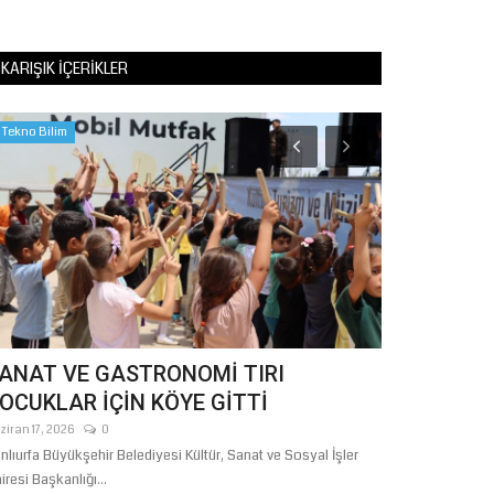
KARIŞIK İÇERIKLER
Tekno Bilim
Sağlık
ANAT VE GASTRONOMİ TIRI
Milletvekil
OCUKLAR İÇİN KÖYE GİTTİ
Bakım Yeters
ziran 17, 2026
0
Temmuz 11, 2026
nlıurfa Büyükşehir Belediyesi Kültür, Sanat ve Sosyal İşler
iresi Başkanlığı...