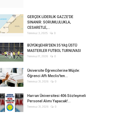
GERÇEK LİDERLİK GAZZE’DE
SINANIR: SORUMLULUKLA,
CESARETLE,...
Temmuz 3, 2025
0
BÜYÜKŞEHİR’DEN 35 YAŞ ÜSTÜ
MASTERLER FUTBOL TURNUVASI
Temmuz 17, 2026
0
Üniversite Öğrencilerine Müjde:
Öğrenci Affı Meclis'ten...
Temmuz 31, 2026
0
Harran Üniversitesi 406 Sözleşmeli
Personel Alımı Yapacak!...
Temmuz 31, 2026
0