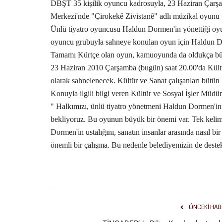
DBŞT 35 kişilik oyuncu kadrosuyla, 23 Haziran Çarşam
Merkezi'nde "Çirokekê Zivistanê" adlı müzikal oyunu
Ünlü tiyatro oyuncusu Haldun Dormen'in yönettiği oy
oyuncu grubuyla sahneye konulan oyun için Haldun Dor
Tamamı Kürtçe olan oyun, kamuoyunda da oldukça büy
23 Haziran 2010 Çarşamba (bugün) saat 20.00'da Kült
olarak sahnelenecek. Kültür ve Sanat çalışanları bütün 
Konuyla ilgili bilgi veren Kültür ve Sosyal İşler Müd
" Halkımızı, ünlü tiyatro yönetmeni Haldun Dormen'i
bekliyoruz. Bu oyunun büyük bir önemi var. Tek kelim
Dormen'in ustalığını, sanatın insanlar arasında nasıl bi
önemli bir çalışma. Bu nedenle belediyemizin de dest
ÖNCEKI HAB