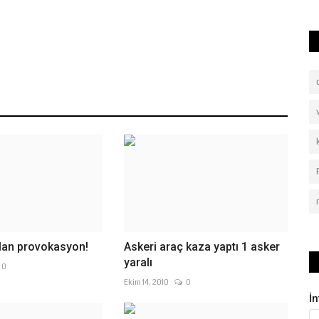
lan provokasyon!
Askeri araç kaza yaptı 1 asker
yaralı
0
Ekim 14, 2010
0
İ