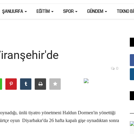
ŞANLIURFA
EĞITIM
SPOR
GÜNDEM
TEKNO B
iranşehir'de
0
 oynadığı, ünlü tiyatro yönetmeni Haldun Dormen'in yönettiği
Kürtçe oyun
Diyarbakır'da 26 hafta kapalı gişe oynadıktan sonra