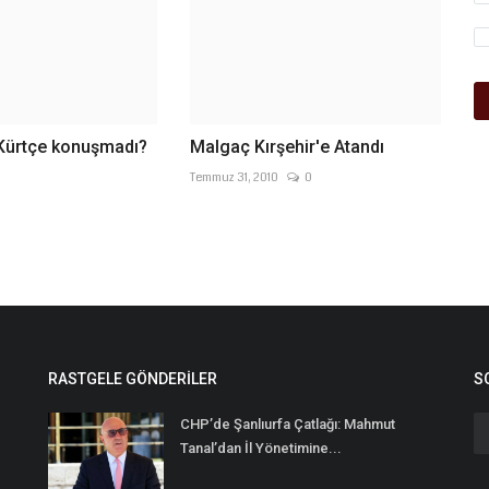
 Kürtçe konuşmadı?
Malgaç Kırşehir'e Atandı
0
Temmuz 31, 2010
0
RASTGELE GÖNDERILER
S
CHP’de Şanlıurfa Çatlağı: Mahmut
Tanal’dan İl Yönetimine...