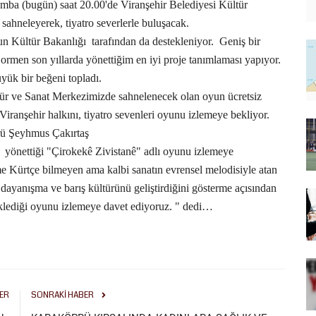
ba (bugün) saat 20.00'de Viranşehir Belediyesi Kültür
sahneleyerek, tiyatro severlerle buluşacak.
un Kültür Bakanlığı
tarafından da destekleniyor.
Geniş bir
men son yıllarda yönettiğim en iyi proje tanımlaması yapıyor.
ük bir beğeni topladı.
ür ve Sanat Merkezimizde sahnelenecek olan oyun ücretsiz
Viranşehir halkını, tiyatro sevenleri oyunu izlemeye bekliyor.
ürü Şeyhmus Çakırtaş
n
yönettiği "Çirokekê Zivistanê" adlı oyunu izlemeye
e Kürtçe bilmeyen ama kalbi sanatın evrensel melodisiyle atan
r dayanışma ve barış kültürünü geliştirdiğini gösterme açısından
eklediği oyunu izlemeye davet ediyoruz. " dedi…
ER
SONRAKI HABER