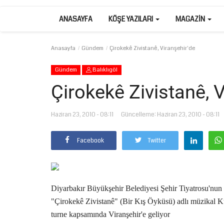
ANASAYFA
KÖŞE YAZILARI
MAGAZIN
Anasayfa
Gündem
Çirokekê Zivistanê, Viranşehir'de
Gündem
Balıklıgöl
Çirokekê Zivistanê, V
Haziran 23, 2010 - 08:11
Güncelleme: Haziran 23, 2010 - 08:11
Facebook
Twitter
Diyarbakır Büyükşehir Belediyesi Şehir Tiyatrosu'nun
"Çirokekê Zivistanê" (Bir Kış Öyküsü) adlı müzikal 
turne kapsamında Viranşehir'e geliyor