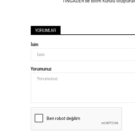
TİNGADER’de Bilim Kurulu oluşturul
YORUMLAR
Spor
İsim
Yorumunuz
Şanlıurfaspor’da Transfer Rüzgâ
Kampında Toplu...
Ağustos 5, 2026
0
Yeni sezon hazırlıklarını Bolu Termal Otel’de sürdü
Şanlıurfaspor, kadrosuna...