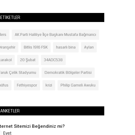
ETIKETLER
ders
AK Parti Haliliye İlçe Başkanı Mustafa Bağmancı
viranşehir
Bitlis 1916 FSK
hasarlı bina
Aylan
karakol
20 Şubat
34ADC538
Faruk Çelik Stadyumu
Demokratik Bölgeler Partisi
nüfus
Fethiyespor
krizi
Philip Gameli Awuku
ANKETLER
nternet Sitemizi Beğendiniz mi?
Evet