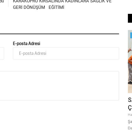
du
KARAKÖPRÜ KIRSALINDA KADINLARA SAĞLIK VE
GERİ DÖNÜŞÜM EĞİTİMİ
Yaşam
E-posta Adresi
rı: Bolu
Başkan Gülpınar’ın Talimatıyla Hilvan’ın
S
Yolları Yenileniyor
Ç
Temmuz 21, 2026
0
Ha
ren
Şanlıurfa Büyükşehir Belediyesi, Hilvan ilçesindeki ulaşım
Şa
altyapısını modernize...
Da