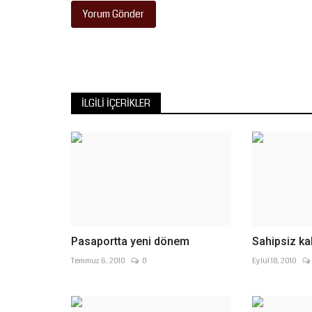
Yorum Gönder
İLGILI İÇERIKLER
Pasaportta yeni dönem
Sahipsiz ka
Temmuz 6, 2010
0
Eylül 18, 2010