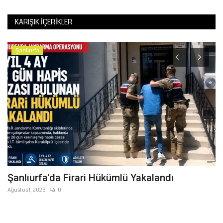
KARIŞIK İÇERIKLER
Şanlıurfa
Şanlıurfa'da Firari Hükümlü Yakalandı
İ
S
Ağustos 1, 2026
0
Oc
lı
Şa