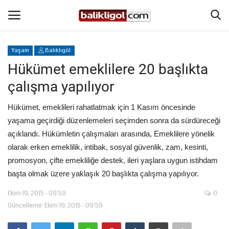
Yaşam
Balıklıgöl
Giriş Yap
Kaydol
Hükümet emeklilere 20 başlıkta
çalışma yapılıyor
Anasayfa
Hükümet, emeklileri rahatlatmak için 1 Kasım öncesinde
Köşe Yazıları
yaşama geçirdiği düzenlemeleri seçimden sonra da sürdüreceği
açıklandı. Hükümletin çalışmaları arasında, Emeklilere yönelik
Magazin
olarak erken emeklilik, intibak, sosyal güvenlik, zam, kesinti,
promosyon, çifte emekliliğe destek, ileri yaşlara uygun istihdam
Şanlıurfa
başta olmak üzere yaklaşık 20 başlıkta çalışma yapılıyor.
Eğitim
Ekim 19, 2015 - 09:59
0
Güncelleme: Ekim 19, 2015 - 09:59
Spor