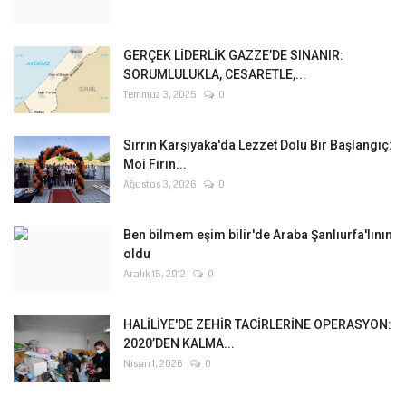
GERÇEK LİDERLİK GAZZE’DE SINANIR:
SORUMLULUKLA, CESARETLE,...
Temmuz 3, 2025
0
Sırrın Karşıyaka'da Lezzet Dolu Bir Başlangıç:
Moi Fırın...
Ağustos 3, 2026
0
Ben bilmem eşim bilir'de Araba Şanlıurfa'lının
oldu
Aralık 15, 2012
0
HALİLİYE'DE ZEHİR TACİRLERİNE OPERASYON:
2020’DEN KALMA...
Nisan 1, 2026
0