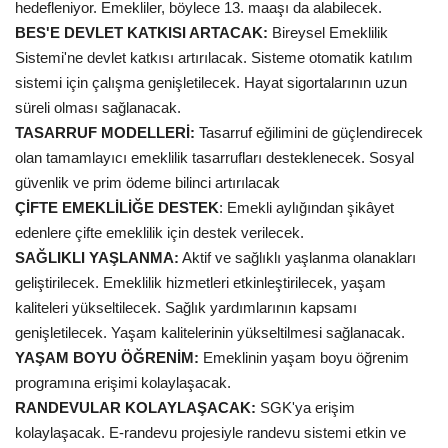
hedefleniyor. Emekliler, böylece 13. maaşı da alabilecek.
BES'E DEVLET KATKISI ARTACAK:
Bireysel Emeklilik
Kültür Sanat
Sistemi'ne devlet katkısı artırılacak. Sisteme otomatik katılım
sistemi için çalışma genişletilecek. Hayat sigortalarının uzun
süreli olması sağlanacak.
TASARRUF MODELLERİ:
Tasarruf eğilimini de güçlendirecek
olan tamamlayıcı emeklilik tasarrufları desteklenecek. Sosyal
güvenlik ve prim ödeme bilinci artırılacak
ÇİFTE EMEKLİLİĞE DESTEK
: Emekli aylığından şikâyet
edenlere çifte emeklilik için destek verilecek.
SAĞLIKLI YAŞLANMA:
Aktif ve sağlıklı yaşlanma olanakları
geliştirilecek. Emeklilik hizmetleri etkinleştirilecek, yaşam
kaliteleri yükseltilecek. Sağlık yardımlarının kapsamı
genişletilecek. Yaşam kalitelerinin yükseltilmesi sağlanacak.
YAŞAM BOYU ÖĞRENİM:
Emeklinin yaşam boyu öğrenim
programına erişimi kolaylaşacak.
RANDEVULAR KOLAYLAŞACAK:
SGK'ya erişim
kolaylaşacak. E-randevu projesiyle randevu sistemi etkin ve