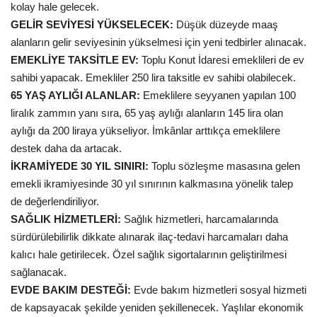
kolay hale gelecek.
GELİR SEVİYESİ YÜKSELECEK:
Düşük düzeyde maaş
alanların gelir seviyesinin yükselmesi için yeni tedbirler alınacak.
EMEKLİYE TAKSİTLE EV:
Toplu Konut İdaresi emeklileri de ev
sahibi yapacak. Emekliler 250 lira taksitle ev sahibi olabilecek.
65 YAŞ AYLIĞI ALANLAR:
Emeklilere seyyanen yapılan 100
liralık zammın yanı sıra, 65 yaş aylığı alanların 145 lira olan
aylığı da 200 liraya yükseliyor. İmkânlar arttıkça emeklilere
destek daha da artacak.
İKRAMİYEDE 30 YIL SINIRI:
Toplu sözleşme masasına gelen
emekli ikramiyesinde 30 yıl sınırının kalkmasına yönelik talep
de değerlendiriliyor.
SAĞLIK HİZMETLERİ:
Sağlık hizmetleri, harcamalarında
sürdürülebilirlik dikkate alınarak ilaç-tedavi harcamaları daha
kalıcı hale getirilecek. Özel sağlık sigortalarının geliştirilmesi
sağlanacak.
EVDE BAKIM DESTEĞİ:
Evde bakım hizmetleri sosyal hizmeti
de kapsayacak şekilde yeniden şekillenecek. Yaşlılar ekonomik