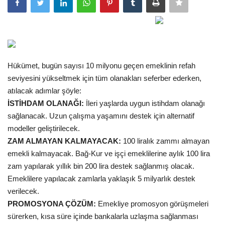
Gündem
Tekno Bilim
Hükümet, bugün sayısı 10 milyonu geçen emeklinin refah
Ekonomi
seviyesini yükseltmek için tüm olanakları seferber ederken,
atılacak adımlar şöyle:
Siyaset
İSTİHDAM OLANAĞI:
İleri yaşlarda uygun istihdam olanağı
sağlanacak. Uzun çalışma yaşamını destek için alternatif
Galeriler
modeller geliştirilecek.
ZAM ALMAYAN KALMAYACAK:
100 liralık zammı almayan
Yaşam
emekli kalmayacak. Bağ-Kur ve işçi emeklilerine aylık 100 lira
zam yapılarak yıllık bin 200 lira destek sağlanmış olacak.
Künye
Emeklilere yapılacak zamlarla yaklaşık 5 milyarlık destek
verilecek.
Sağlık
PROMOSYONA ÇÖZÜM:
Emekliye promosyon görüşmeleri
sürerken, kısa süre içinde bankalarla uzlaşma sağlanması
İletişim