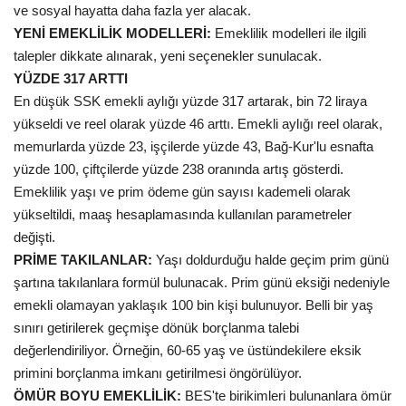
ve sosyal hayatta daha fazla yer alacak.
YENİ EMEKLİLİK MODELLERİ:
Emeklilik modelleri ile ilgili
talepler dikkate alınarak, yeni seçenekler sunulacak.
YÜZDE 317 ARTTI
En düşük SSK emekli aylığı yüzde 317 artarak, bin 72 liraya
yükseldi ve reel olarak yüzde 46 arttı. Emekli aylığı reel olarak,
memurlarda yüzde 23, işçilerde yüzde 43, Bağ-Kur'lu esnafta
yüzde 100, çiftçilerde yüzde 238 oranında artış gösterdi.
Emeklilik yaşı ve prim ödeme gün sayısı kademeli olarak
yükseltildi, maaş hesaplamasında kullanılan parametreler
değişti.
PRİME TAKILANLAR:
Yaşı doldurduğu halde geçim prim günü
şartına takılanlara formül bulunacak. Prim günü eksiği nedeniyle
emekli olamayan yaklaşık 100 bin kişi bulunuyor. Belli bir yaş
sınırı getirilerek geçmişe dönük borçlanma talebi
değerlendiriliyor. Örneğin, 60-65 yaş ve üstündekilere eksik
primini borçlanma imkanı getirilmesi öngörülüyor.
ÖMÜR BOYU EMEKLİLİK:
BES'te birikimleri bulunanlara ömür