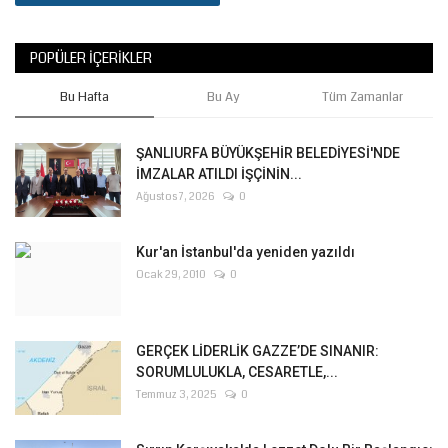
POPÜLER İÇERIKLER
Bu Hafta
Bu Ay
Tüm Zamanlar
ŞANLIURFA BÜYÜKŞEHİR BELEDİYESİ'NDE
İMZALAR ATILDI İŞÇİNİN...
Ağustos 7, 2026
0
Kur'an İstanbul'da yeniden yazıldı
Ocak 29, 2010
0
GERÇEK LİDERLİK GAZZE’DE SINANIR:
SORUMLULUKLA, CESARETLE,...
Temmuz 3, 2025
0