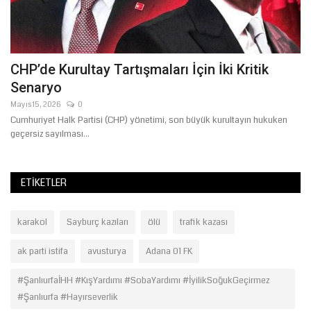
CHP’de Kurultay Tartışmaları İçin İki Kritik
T
Senaryo
T
Mayıs 15, 2026
0
Mar
19
Cumhuriyet Halk Partisi (CHP) yönetimi, son büyük kurultayın hukuken
Şa
geçersiz sayılması...
mi
ETIKETLER
karakol
Sayburç kazıları
ölü
trafik kazası
ak parti istifa
avusturya
Adana 01 FK
#ŞanlıurfaİHH #KışYardımı #SobaYardımı #İyilikSoğukGeçirmez
#Şanlıurfa #Hayırseverlik