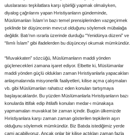
uluslararası teşkilatlara karşı işbirliği yapmak olmalıyken,
diyalog çağrılarını yapan Hıristiyanların gündeminde,
Müslümanları İslam’ın bazı temel prensiplerinden vazgeçirmek
şeklinde bir düşüncenin mevcut olduğunu söylemek mübalağa
değildir. Batı’nın ısrarla üzerinde durduğu “Yenidünya düzeni” ve
“Ilımlı İslam” gibi ifadelerden bu düşünceyi okumak mümkündür.
“Muvakkaten” sözcüğü, Müslümanların maddi yönden
güçlenecekleri zamana işaret ediyor. Elbette ki, Müslümanlar
maddi yönden güçlü oldukları zaman Hıristiyanlarla yapacakları
anlaşmalarında misyonerlik faaliyetleri, kilise açma çalışmaları
vb. gibi Müslümanları rahatsız eden konuları tartışmaya
başlayacaklardır. Bu yüzden Müslümanlarla Hıristiyanların bazı
konularda ittifak edip ihtilaflı konuları medar-ı münakaşa
yapmamaları muvakkat bir zaman içindir. Bugün ülkemizde
Hıristiyanlara karşı zaman zaman gösterilen tepkilerin aşırı
olduğunu söylemek mümkündür. Biz Batıda istediğimiz yerde
cami açabiliyoruz. Ancak onlar bir kilise açtıkları zaman fazla