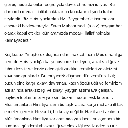
gibi üç hususta onları doğru yola davet etmemizi istiyor. Bu
durumda medar-ı ihtilaf noktalar bu konuların dışında kalan
şeylerdir. Biz Hıristiyanlardan Hz. Peygamber’e inanmalarını
elbette ki bekleyemeyiz. Zaten Muhammed’i (s.a.v) peygamber
olarak kabul ettikleri gün aramızda medar-ı ihtilaf noktalar
kalmayacaktır.
Kuşkusuz “müşterek düşman”dan maksat, hem Müslümanlığa
hem de Hıristiyanlığa karşı husumet besleyen, ahlaksızlığı ve
fuhşu teşvik ve terviç eden gizli zındıka komiteleri ve ateizmi
savunan gruplardır. Bu müşterek düşman dün komünistlikti;
bugün dine karşı lakayt davranan, kadın özgürlüğü ve feminizm
adı altında ahlaksızlığı ve zinayı yaygınlaştırmaya çalışan,
böylece toplumun aile yapısını bozan mason teşkilatlarıdır.
Müslümanlarla Hıristiyanların bu teşkilatlara karşı mutlaka ittifak
etmeleri gerekir. Nevar ki, bu kolay değildir. Hakikate bakılırsa
Müslümanlarla Hıristiyanlar arasında yapılacak anlaşmanın bir
numaralı gündemi ahlaksızlığı ve dinsizliği teşvik eden bu tür