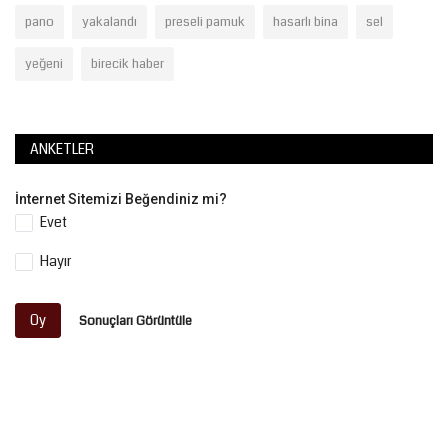
pano
yakalandı
preseli pamuk
hasarlı bina
sel
yeğeni
birecik haber
ANKETLER
İnternet Sitemizi Beğendiniz mi?
Evet
Hayır
Oy
Sonuçları Görüntüle