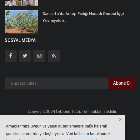
Şanlıurfa’da Antep Fıstığı Hasadı Öncesi İşçi
Yevmiyeleri...
SOSYAL MEDYA
Abone Ol
Copyright 2024 | eCloud Tech. Tüm hakları saklıdır.
Kullanıcı ve Gizlilik Sözleşmesi
Amaçlarımıza uygun ve yasal düzenlemelere bağlı kalarak
çerezleri sitemizde yerleştiriyoruz. Veri kullanım kurallarımız
Destekleyen:
Avukat Portal