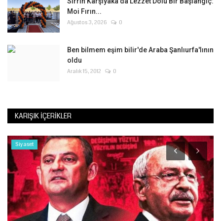
Sırrın Karşıyaka'da Lezzet Dolu Bir Başlangıç:
Moi Fırın...
Ağustos 3, 2026
0
Ben bilmem eşim bilir'de Araba Şanlıurfa'lının
oldu
Aralık 15, 2012
0
KARIŞIK İÇERIKLER
Siyaset