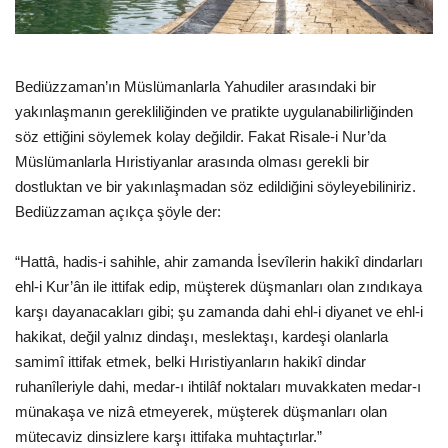
Gündem
Tekno Bilim
Bediüzzaman’ın Müslümanlarla Yahudiler arasındaki bir
yakınlaşmanın gerekliliğinden ve pratikte uygulanabilirliğinden
Ekonomi
söz ettiğini söylemek kolay değildir. Fakat Risale-i Nur’da
Müslümanlarla Hıristiyanlar arasında olması gerekli bir
Galeriler
dostluktan ve bir yakınlaşmadan söz edildiğini söyleyebiliniriz.
Bediüzzaman açıkça şöyle der:
Siyaset
“Hattâ, hadis-i sahihle, ahir zamanda İsevîlerin hakikî dindarları
ehl-i Kur’ân ile ittifak edip, müşterek düşmanları olan zındıkaya
Künye
karşı dayanacakları gibi; şu zamanda dahi ehl-i diyanet ve ehl-i
hakikat, değil yalnız dindaşı, meslektaşı, kardeşi olanlarla
Yaşam
samimî ittifak etmek, belki Hıristiyanların hakikî dindar
ruhanîleriyle dahi, medar-ı ihtilâf noktaları muvakkaten medar-ı
İletişim
münakaşa ve nizâ etmeyerek, müşterek düşmanları olan
mütecaviz dinsizlere karşı ittifaka muhtaçtırlar.”
Sağlık