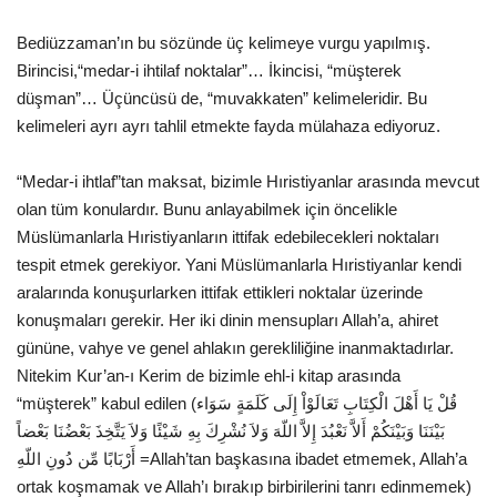
Bediüzzaman’ın bu sözünde üç kelimeye vurgu yapılmış.
Kültür Sanat
Birincisi,“medar-i ihtilaf noktalar”… İkincisi, “müşterek
düşman”… Üçüncüsü de, “muvakkaten” kelimeleridir. Bu
kelimeleri ayrı ayrı tahlil etmekte fayda mülahaza ediyoruz.
“Medar-i ihtlaf”tan maksat, bizimle Hıristiyanlar arasında mevcut
olan tüm konulardır. Bunu anlayabilmek için öncelikle
Müslümanlarla Hıristiyanların ittifak edebilecekleri noktaları
tespit etmek gerekiyor. Yani Müslümanlarla Hıristiyanlar kendi
aralarında konuşurlarken ittifak ettikleri noktalar üzerinde
konuşmaları gerekir. Her iki dinin mensupları Allah’a, ahiret
gününe, vahye ve genel ahlakın gerekliliğine inanmaktadırlar.
Nitekim Kur’an-ı Kerim de bizimle ehl-i kitap arasında
“müşterek” kabul edilen (قُلْ يَا أَهْلَ الْكِتَابِ تَعَالَوْاْ إِلَى كَلَمَةٍ سَوَاء
بَيْنَنَا وَبَيْنَكُمْ أَلاَّ نَعْبُدَ إِلاَّ اللّهَ وَلاَ نُشْرِكَ بِهِ شَيْئًا وَلاَ يَتَّخِذَ بَعْضُنَا بَعْضاً
أَرْبَابًا مِّن دُونِ اللّهِ =Allah’tan başkasına ibadet etmemek, Allah’a
ortak koşmamak ve Allah’ı bırakıp birbirilerini tanrı edinmemek)