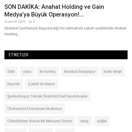
SON DAKİKA: Anahat Holding ve Gain
A
Medya’ya Büyük Operasyon!...
Ni
Bi
Aralık 16, 2025
0
Ge
İstanbul Cumhuriyet Başsavcılığı’nın talimatıyla sabah saatlerinde Anahat
Holding...
ETIKETLER
öldü
yaya
iki kardeş
İstanbul Sinopspor
kadir dingil
Kayode
Çadırlı Ve Kepez
Şanlıurfaspor Teknik Direktörü Sait Karafırtınalar
Chukwuma Emmanuel Akabueze
Göbeklitepe: Kutsal Bir Mekanın Gizemi
deaş
sağlık