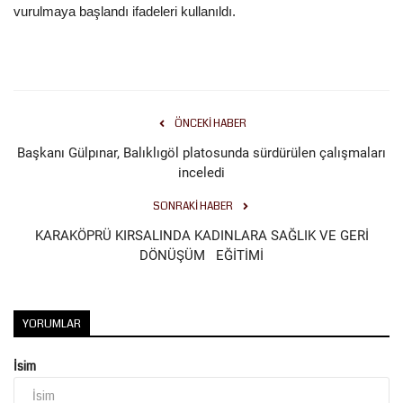
vurulmaya başlandı ifadeleri kullanıldı.
Kültür Sanat
ÖNCEKI HABER
Başkanı Gülpınar, Balıklıgöl platosunda sürdürülen çalışmaları
inceledi
SONRAKI HABER
KARAKÖPRÜ KIRSALINDA KADINLARA SAĞLIK VE GERİ
DÖNÜŞÜM EĞİTİMİ
YORUMLAR
İsim