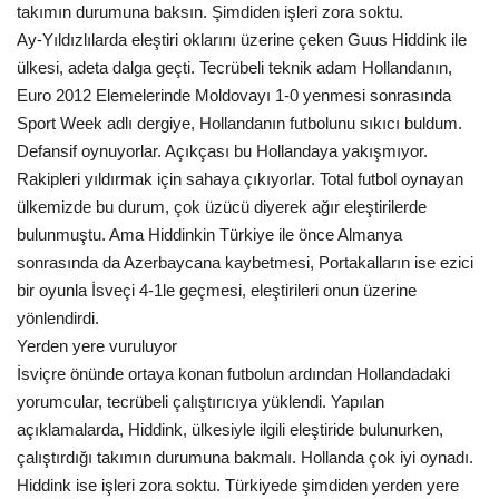
takımın durumuna baksın. Şimdiden işleri zora soktu.
Gündem
Ay-Yıldızlılarda eleştiri oklarını üzerine çeken Guus Hiddink ile
ülkesi, adeta dalga geçti. Tecrübeli teknik adam Hollandanın,
Tekno Bilim
Euro 2012 Elemelerinde Moldovayı 1-0 yenmesi sonrasında
Sport Week adlı dergiye, Hollandanın futbolunu sıkıcı buldum.
Ekonomi
Defansif oynuyorlar. Açıkçası bu Hollandaya yakışmıyor.
Rakipleri yıldırmak için sahaya çıkıyorlar. Total futbol oynayan
Siyaset
ülkemizde bu durum, çok üzücü diyerek ağır eleştirilerde
bulunmuştu. Ama Hiddinkin Türkiye ile önce Almanya
sonrasında da Azerbaycana kaybetmesi, Portakalların ise ezici
Galeriler
bir oyunla İsveçi 4-1le geçmesi, eleştirileri onun üzerine
yönlendirdi.
Yaşam
Yerden yere vuruluyor
İsviçre önünde ortaya konan futbolun ardından Hollandadaki
Künye
yorumcular, tecrübeli çalıştırıcıya yüklendi. Yapılan
açıklamalarda, Hiddink, ülkesiyle ilgili eleştiride bulunurken,
Sağlık
çalıştırdığı takımın durumuna bakmalı. Hollanda çok iyi oynadı.
Hiddink ise işleri zora soktu. Türkiyede şimdiden yerden yere
İletişim