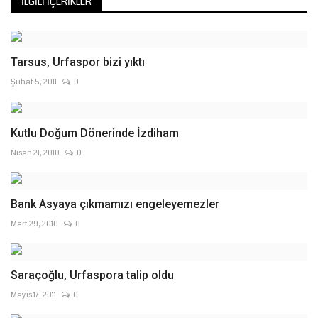
İLGILI İÇERIKLER
Tarsus, Urfaspor bizi yıktı
Şubat 5, 2011
0
Kutlu Doğum Dönerinde İzdiham
Nisan 21, 2010
0
Bank Asyaya çıkmamızı engeleyemezler
Mart 29, 2010
0
Saraçoğlu, Urfaspora talip oldu
Mayıs 17, 2011
0