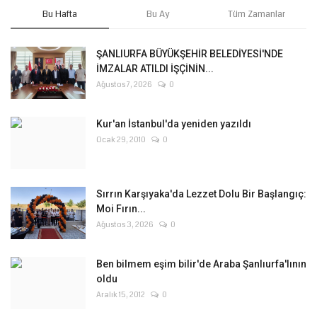
Bu Hafta
Bu Ay
Tüm Zamanlar
ŞANLIURFA BÜYÜKŞEHİR BELEDİYESİ'NDE
İMZALAR ATILDI İŞÇİNİN...
Ağustos 7, 2026
0
Kur'an İstanbul'da yeniden yazıldı
Ocak 29, 2010
0
Sırrın Karşıyaka'da Lezzet Dolu Bir Başlangıç:
Moi Fırın...
Ağustos 3, 2026
0
Ben bilmem eşim bilir'de Araba Şanlıurfa'lının
oldu
Aralık 15, 2012
0