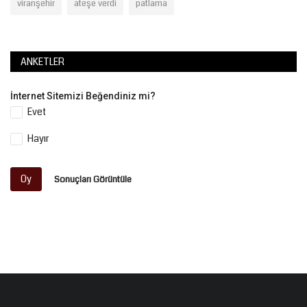
viranşehir
ateşe verdi
patlama
ANKETLER
İnternet Sitemizi Beğendiniz mi?
Evet
Hayır
Oy
Sonuçları Görüntüle