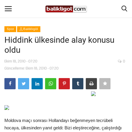
Spor
Balıklıgöl
Giriş Yap
Kaydol
Hiddink ülkesinde alay konusu
oldu
Anasayfa
Ekim 18, 2010 - 07:20
0
Köşe Yazıları
Güncelleme: Ekim 18, 2010 - 07:20
Magazin
Şanlıurfa
Eğitim
Moldova maçı sonrası Hollandayı beğenmeyen tecrübeli
Spor
hocaya, ülkesinden yanıt geldi: Bizi eleştireceğine, çalıştırdığı