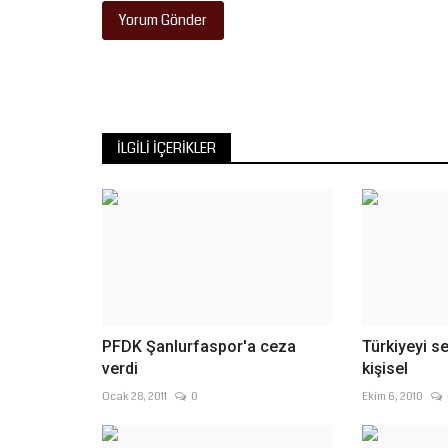
ikinci belgesel filmi...
Yorum Gönder
İLGILI İÇERIKLER
PFDK Şanlurfaspor'a ceza
Türkiyeyi 
verdi
kişisel
Ocak 28, 2011
0
Ekim 6, 2010