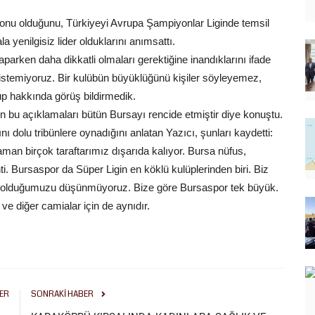
nu olduğunu, Türkiyeyi Avrupa Şampiyonlar Liginde temsil
a yenilgisiz lider olduklarını anımsattı.
aparken daha dikkatli olmaları gerektiğine inandıklarını ifade
stemiyoruz. Bir kulübün büyüklüğünü kişiler söyleyemez,
üp hakkında görüş bildirmedik.
n bu açıklamaları bütün Bursayı rencide etmiştir diye konuştu.
dolu tribünlere oynadığını anlatan Yazıcı, şunları kaydetti:
aman birçok taraftarımız dışarıda kalıyor. Bursa nüfus,
. Bursaspor da Süper Ligin en köklü kulüplerinden biri. Biz
k olduğumuzu düşünmüyoruz. Bize göre Bursaspor tek büyük.
e diğer camialar için de aynıdır.
ER
SONRAKI HABER