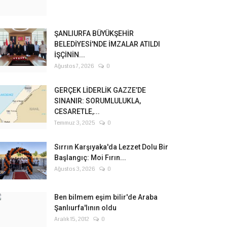
ŞANLIURFA BÜYÜKŞEHİR
BELEDİYESİ'NDE İMZALAR ATILDI
İŞÇİNİN...
Ağustos 7, 2026
0
GERÇEK LİDERLİK GAZZE’DE
SINANIR: SORUMLULUKLA,
CESARETLE,...
Temmuz 3, 2025
0
Sırrın Karşıyaka'da Lezzet Dolu Bir
Başlangıç: Moi Fırın...
Ağustos 3, 2026
0
Ben bilmem eşim bilir'de Araba
Şanlıurfa'lının oldu
Aralık 15, 2012
0