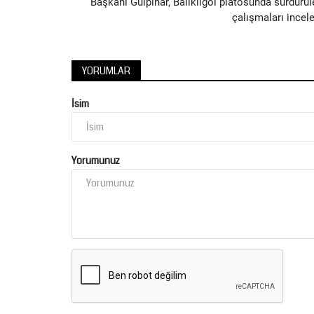
Başkanı Gülpınar, Balıklıgöl platosunda sürdürül
çalışmaları incele
YORUMLAR
Magazin
İsim
Yorumunuz
PİYONLARINI
Siverekli Yönetmen Onur Sürek
Belgesel’de Finale Kaldı
Nisan 19, 2026
0
Şanlıurfa’nın Siverek ilçesinden genç yönetmen On