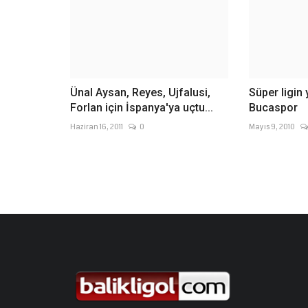
Ünal Aysan, Reyes, Ujfalusi,
Süper ligin 
Forlan için İspanya'ya uçtu...
Bucaspor
Haziran 16, 2011
0
Mayıs 9, 2010