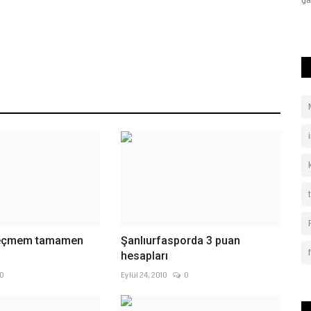
geleneksel el...
ga
seçmem tamamen
Şanlıurfasporda 3 puan
hesapları
0
Eylül 24, 2010
0