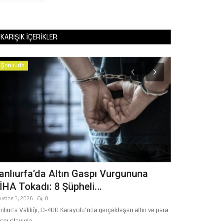
KARIŞIK İÇERIKLER
Şanlıurfa
Sağlık
anlıurfa’da Altın Gaspı Vurgununa
Şanlıurfa’d
İHA Tokadı: 8 Şüpheli...
Hayat Kurta
ustos 3, 2026
0
Temmuz 16, 2026
nlıurfa Valiliği, D-400 Karayolu’nda gerçekleşen altın ve para
Şanlıurfa’da ani k