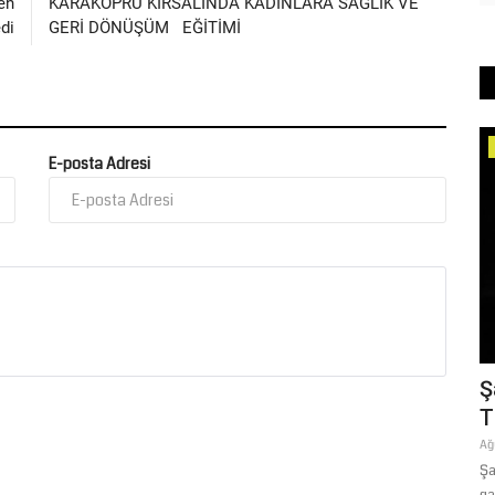
en
KARAKÖPRÜ KIRSALINDA KADINLARA SAĞLIK VE
di
GERİ DÖNÜŞÜM EĞİTİMİ
Ekonomi
E-posta Adresi
 TRT
ŞESOB’dan El Sanatlarına ve Kadın
Ş
Üreticilere Destek
T
Temmuz 6, 2026
0
Ağ
ur Sürek,
Şanlıurfa Esnaf ve Sanatkârlar Odaları Birliği (ŞESOB) tarafından,
Şa