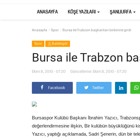
ANASAYFA
KÖŞE YAZILARI
ŞANLIURFA
Anasayfa
Spor
Bursa ile Trabzon başkanları birbirine girdi
Spor
Balıklıgöl
Bursa ile Trabzon baş
Ekim 8, 2010 - 07:20
Güncelleme: Ekim 8, 2010 - 07:20
Facebook
Twitter
Bursaspor Kulübü Başkanı İbrahim Yazıcı, Trabzonspor
değerlendirmesine ilişkin, Bir kulübün büyüklüğünü k
Yazıcı, yaptığı açıklamada, Sadri Şenerin, dün bir 