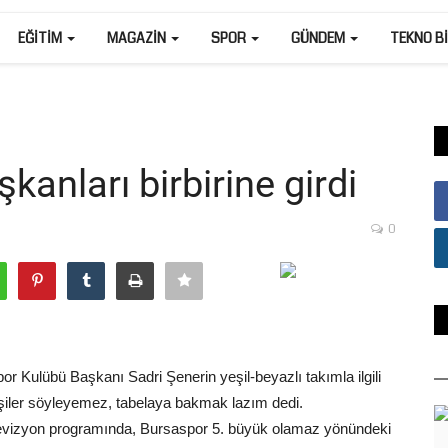
EĞITIM
MAGAZIN
SPOR
GÜNDEM
TEKNO B
kanları birbirine girdi
0
 Kulübü Başkanı Sadri Şenerin yeşil-beyazlı takımla ilgili
işiler söyleyemez, tabelaya bakmak lazım dedi.
televizyon programında, Bursaspor 5. büyük olamaz yönündeki