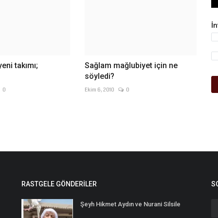
İ
yeni takımı;
Sağlam mağlubiyet için ne
söyledi?
0
Ekim 6, 2010
0
RASTGELE GÖNDERILER
S
Şeyh Hikmet Aydın ve Nurani Silsile