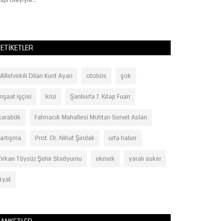
spı olayıyla...
ve milli Otomatik..
ETIKETLER
Milletvekili Dilan Kunt Ayan
otobüs
şok
inşaat işçisi
krizi
Şanlıurfa 7. Kitap Fuarı
karabük
Fatmacık Mahallesi Muhtarı Servet Aslan
tartışma
Prof. Dr. Nihat Şındak
urfa haber
Firkan Tüysüz Şehir Stadyumu
ekmek
yaralı asker
fiyat