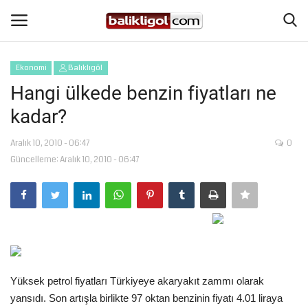
Ekonomi
Balıklıgöl
Giriş Yap
Kaydol
Hangi ülkede benzin fiyatları ne
kadar?
Anasayfa
Aralık 10, 2010 - 06:47
0
Köşe Yazıları
Güncelleme: Aralık 10, 2010 - 06:47
Eğitim
Magazin
Şanlıurfa
Yüksek petrol fiyatları Türkiyeye akaryakıt zammı olarak
Spor
yansıdı. Son artışla birlikte 97 oktan benzinin fiyatı 4.01 liraya