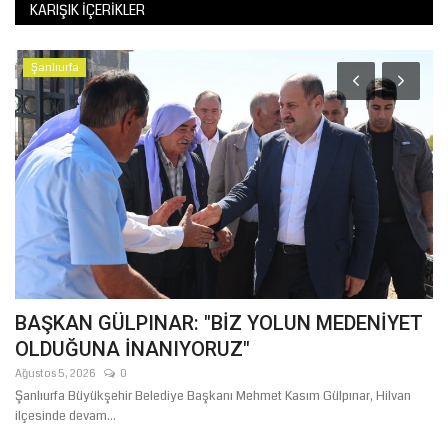
KARIŞIK İÇERIKLER
Şanlıurfa
i
BAŞKAN GÜLPINAR: "BİZ YOLUN MEDENİYET
G
OLDUĞUNA İNANIYORUZ"
G
Ağustos 5, 2026
0
Te
Şanlıurfa Büyükşehir Belediye Başkanı Mehmet Kasım Gülpınar, Hilvan
Ge
ilçesinde devam...
kut