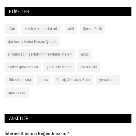
ETIKETLER
afad
elektrik kesintisi urfa
adli
Şenes Erzik
Şanlıurfa Valisi Hasan Şıldak
sirkengebin şerbetinin faydaları neler?
alkol
hafize gaye erkan
şanlıurfa haber
Davut Gül
türk sineması
deaş
Elazığ Aksaray Spor
yuvarlandı
operasyon
ANKETLER
İnternet Sitemizi Beğendiniz mi?