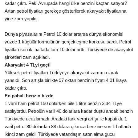
kadar çıktı. Peki Avrupada hangi ülke benzini kaçtan satıyor?
Gündem
Artan petrol fiyatları gerekçe gösterilerek akaryakıt fiyatlarına
yine zam yapıldı.
Tekno Bilim
Dünya piyasalarını Petrol 10 dolar artarsa dünya ekonomisi
Ekonomi
yüzde 1 küçülür formülünün gerçekleşme korkusu sardı. Petrol
fiyatları son iki haftada tam 10 dolar arttı. Türkiyede de akaryakıt
Galeriler
şirketleri zam açıkladı.
Akaryakıt 4 TLyi geçti
Yüksek petrol fiyatları Türkiyeye akaryakıt zammı olarak
Siyaset
yansıdı. Son artışla birlikte 97 oktan benzinin fiyatı 4.01 liraya
kadar çıktı.
Künye
En pahalı benzin bizde
1 varil ham petrol 150 dolarken bile 1 litre benzin 3.34 TLye
Yaşam
satılıyordu. Petrolün varili 40 dolarlara kadar düştü ancak benzin
Türkiyede ucuzlamadı. Aradaki fark vergi artışı ile kapatıldı. 1
Sağlık
varil petrol 80 dolardan 88 dolara çıkınca benzine son 1 haftada
ikinci zam geldi. Türkiyede vatandaşın satın alma gücü
İletişim