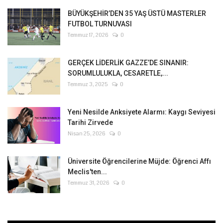
BÜYÜKŞEHİR’DEN 35 YAŞ ÜSTÜ MASTERLER
FUTBOL TURNUVASI
Temmuz 17, 2026
0
GERÇEK LİDERLİK GAZZE’DE SINANIR:
SORUMLULUKLA, CESARETLE,...
Temmuz 3, 2025
0
Yeni Nesilde Anksiyete Alarmı: Kaygı Seviyesi
Tarihi Zirvede
Nisan 25, 2026
0
Üniversite Öğrencilerine Müjde: Öğrenci Affı
Meclis'ten...
Temmuz 31, 2026
0