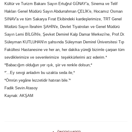
Kültür ve Turizm Bakanı Sayın Ertuğrul GÜNAY'a, Sinema ve Telif
Hakları Genel Müdürü Sayın Abdurrahman ÇELİK'e, Hocamız Osman
Kültür Sanat
SINAV'a ve tüm Sakarya Fırat Ekibindeki kardeşlerimize, TRT Genel
Müdürü Sayın İbrahim ŞAHİN'e, Devlet Tiyatroları ve Genel Müdürü
Sayın Lemi BİLGİN'e, Şevket Demirel Kalp Damar Merkezi'ne, Prof.Dr.
Süleyman KUTLUHAN'ın şahsında Süleyman Demirel Üniversitesi Tıp
Fakültesi Hastanesine ve her an, her dakika yüreği bizimle çarpan tüm
sevdiklerimize ve sevenlerimize teşekkürlerimi arz ederim.*
*Babacığım olduğun yer ışık, şiir ve renkle dolsun;*
*'...Ey sevgi anladım bu uzakta seda ile,*
*Ömrün yegâne lezzetidir hatıran bile.'*
Fadik Sevin Atasoy
Kaynak: AKŞAM