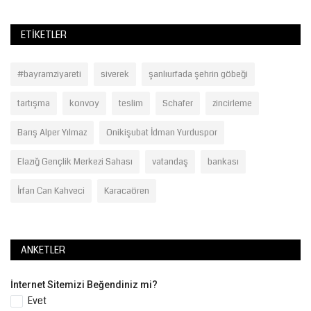
ETIKETLER
#bayramziyareti
siverek
şanlıurfada şehrin göbeği
tartışma
konvoy
teslim
Schafer
zincirleme
Barış Alper Yılmaz
Onikişubat İdman Yurduspor
Elazığ Gençlik Merkezi Sahası
vatandaş
bankası
İrfan Can Kahveci
Karacaören
ANKETLER
İnternet Sitemizi Beğendiniz mi?
Evet