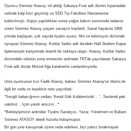
Oyuncu Sönmez Atasoy, rol aldığı Sakarya Fırat adlı dizinin Ispartadaki
Gündem
setinde kalp krizi geçirmiş ve SDÜ Tıp Fakültesi Hastanesine
kaldırılmıştı. Anjiyo yapıldıktan sonra yoğun bakım servisinde tedavisi
Tekno Bilim
süren Sönmez Atasoy yaşam savaşını kaybetti. Sanat hayatına 1968
yılında başlayan, çok sayıda tiyatro oyunu, film ve televizyon dizisinde
Ekonomi
oynayan Sönmez Atasoy, Kurtlar Vadisi adlı dizideki Halil İbrahim Kapar
tiplemesiyle kariyerinde önemli bir noktaya ulaştı. Atasoy, Kurtlar Vadisi
Siyaset
dizisindeki rolünün sona ermesinin ardından TRTde yayınlanan Sakarya
Fırat adlı dizide Mürsel Ağa karakterini canlandırıyordu.
Galeriler
Usta oyuncunun kızı Fadik Atasoy, babası Sönmez Atasoy'un ölümü ile
Yaşam
ilgili bir veda ve teşekkür notu yayınladı:
*Sevgili babacığımın vedası 'Kendi Gök Kubbemizde' ; '...Seslendi pek
Künye
vakitsiz... İçim yandı ansızın...'*
*Bekleyişimizin ardından Tiyatro Sanatçısı, Yazar, Yönetmen ve Babam
Sağlık
Sönmez ATASOY ebedi huzurla buluşmuştur.
Bir gün yine kavuşmak üzere veda ederken, bizi yalnız bırakmayan
İletişim