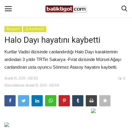
Magazin
Balıklıgöl
Giriş Yap
Kaydol
Halo Dayı hayatını kaybetti
Anasayfa
Kurtlar Vadisi dizisinde canlandırdığı Halo Dayı karakterinin
ardından 3 yıldır TRTin Sakarya -Fırat dizisinde Mürsel Ağayı
Köşe Yazıları
canlandıran usta oyuncu Sönmez Atasoy hayatını kaybetti.
Aralık 15, 2011 - 06:59
0
Magazin
Güncelleme: Aralık 15, 2011 - 06:59
Şanlıurfa
Eğitim
Spor