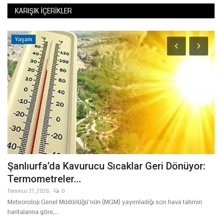
KARIŞIK İÇERIKLER
Yaşam
Şanlıurfa’da Kavurucu Sıcaklar Geri Dönüyor:
J
Termometreler...
C
Temmuz 27, 2026
0
Ağ
Meteoroloji Genel Müdürlüğü’nün (MGM) yayımladığı son hava tahmin
Şa
haritalarına göre,...
Ja