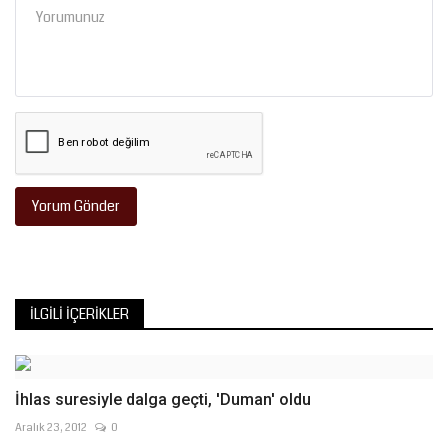
Yorum Gönder
İLGILI İÇERIKLER
İhlas suresiyle dalga geçti, 'Duman' oldu
Aralık 23, 2012
0