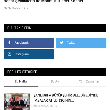
Bahar Şenliklierin de Mahmut Tuncer Konseri
Mayıs 19, 2012
0
BIZI TAKIP EDIN
Facebook
Twitter
Instagram
POPÜLER İÇERIKLER
Bu Hafta
Bu Ay
Tüm Zamanlar
ŞANLIURFA BÜYÜKŞEHİR BELEDİYESİ'NDE
İMZALAR ATILDI İŞÇİNİN...
Ağustos 7, 2026
0