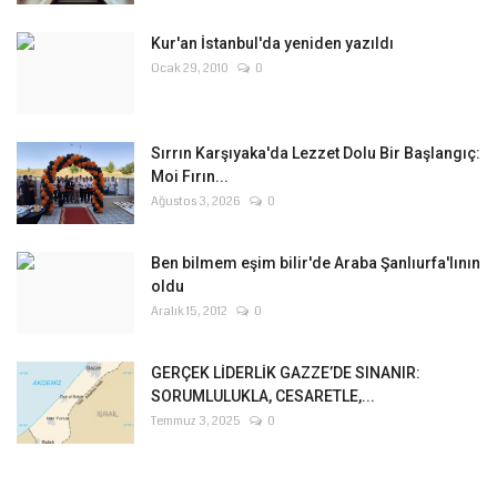
Kur'an İstanbul'da yeniden yazıldı
Ocak 29, 2010
0
Sırrın Karşıyaka'da Lezzet Dolu Bir Başlangıç:
Moi Fırın...
Ağustos 3, 2026
0
Ben bilmem eşim bilir'de Araba Şanlıurfa'lının
oldu
Aralık 15, 2012
0
GERÇEK LİDERLİK GAZZE’DE SINANIR:
SORUMLULUKLA, CESARETLE,...
Temmuz 3, 2025
0