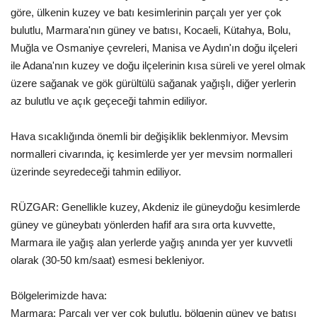
göre, ülkenin kuzey ve batı kesimlerinin parçalı yer yer çok
Gündem
bulutlu, Marmara'nın güney ve batısı, Kocaeli, Kütahya, Bolu,
Muğla ve Osmaniye çevreleri, Manisa ve Aydın'ın doğu ilçeleri
Tekno Bilim
ile Adana'nın kuzey ve doğu ilçelerinin kısa süreli ve yerel olmak
üzere sağanak ve gök gürültülü sağanak yağışlı, diğer yerlerin
Ekonomi
az bulutlu ve açık geçeceği tahmin ediliyor.
Siyaset
Hava sıcaklığında önemli bir değişiklik beklenmiyor. Mevsim
normalleri civarında, iç kesimlerde yer yer mevsim normalleri
Galeriler
üzerinde seyredeceği tahmin ediliyor.
Yaşam
RÜZGAR: Genellikle kuzey, Akdeniz ile güneydoğu kesimlerde
güney ve güneybatı yönlerden hafif ara sıra orta kuvvette,
Künye
Marmara ile yağış alan yerlerde yağış anında yer yer kuvvetli
olarak (30-50 km/saat) esmesi bekleniyor.
Sağlık
Bölgelerimizde hava:
İletişim
Marmara: Parçalı yer yer çok bulutlu, bölgenin güney ve batısı