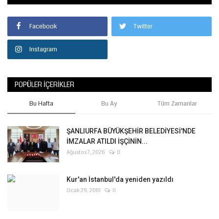
Facebook
Twitter
Instagram
POPÜLER İÇERIKLER
Bu Hafta
Bu Ay
Tüm Zamanlar
ŞANLIURFA BÜYÜKŞEHİR BELEDİYESİ'NDE
İMZALAR ATILDI İŞÇİNİN...
Ağustos 7, 2026
0
Kur'an İstanbul'da yeniden yazıldı
Ocak 29, 2010
0