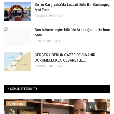
Sırrın Karşıyaka'da Lezzet Dolu Bir Başlangıç:
Moi Fırın...
Ağustos 3, 2026
0
Ben bilmem eşim bilir'de Araba Şanlıurfa'lının
oldu
Aralık 15, 2012
0
GERÇEK LİDERLİK GAZZE’DE SINANIR:
SORUMLULUKLA, CESARETLE,...
Temmuz 3, 2025
0
KARIŞIK İÇERIKLER
Kültür Sanat