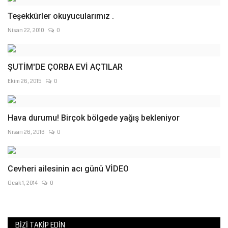
Teşekkürler okuyucularımız .
Nisan 22, 2010
0
ŞUTİM'DE ÇORBA EVİ AÇTILAR
Ekim 26, 2015
0
Hava durumu! Birçok bölgede yağış bekleniyor
Nisan 26, 2016
0
Cevheri ailesinin acı günü VİDEO
Ocak 1, 2014
0
BIZI TAKIP EDIN