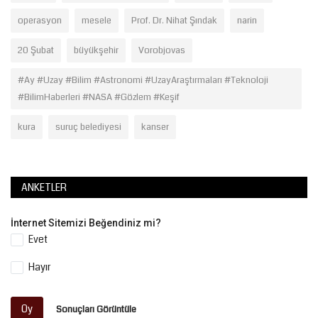
operasyon
mesele
Prof. Dr. Nihat Şındak
narin
20 Şubat
büyükşehir
Vorobjovas
#Ay #Uzay #Bilim #Astronomi #UzayAraştırmaları #Teknoloji
#BilimHaberleri #NASA #Gözlem #Keşif
kura
suruç belediyesi
kanser
ANKETLER
İnternet Sitemizi Beğendiniz mi?
Evet
Hayır
Oy
Sonuçları Görüntüle