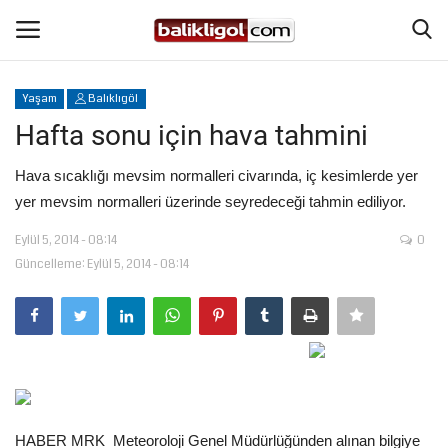
Yaşam
Balıklıgöl
Giriş Yap
Kaydol
Hafta sonu için hava tahmini
Anasayfa
Hava sıcaklığı mevsim normalleri civarında, iç kesimlerde yer
yer mevsim normalleri üzerinde seyredeceği tahmin ediliyor.
Köşe Yazıları
Eylül 5, 2014 - 08:14
0
Güncelleme: Eylül 5, 2014 - 08:14
Magazin
Şanlıurfa
Eğitim
Spor
HABER MRK  Meteoroloji Genel Müdürlüğünden alınan bilgiye