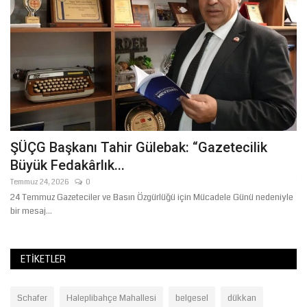
on
ŞÜÇG Başkanı Tahir Gülebak: “Gazetecilik
Ş
Büyük Fedakârlık...
Ö
Temmuz 24, 2026
0
Te
24 Temmuz Gazeteciler ve Basın Özgürlüğü için Mücadele Günü nedeniyle
Şa
bir mesaj...
öğr
ETIKETLER
Schafer
Haleplibahçe Mahallesi
belgesel
dükkan