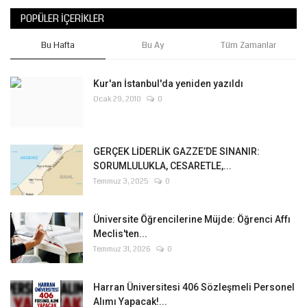
POPÜLER İÇERIKLER
Bu Hafta
Bu Ay
Tüm Zamanlar
Kur'an İstanbul'da yeniden yazıldı
Ocak 29, 2010
0
GERÇEK LİDERLİK GAZZE’DE SINANIR:
SORUMLULUKLA, CESARETLE,...
Temmuz 3, 2025
0
Üniversite Öğrencilerine Müjde: Öğrenci Affı
Meclis'ten...
Temmuz 31, 2026
0
Harran Üniversitesi 406 Sözleşmeli Personel
Alımı Yapacak!...