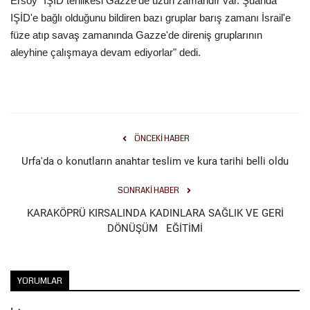
Ersoy "IŞİD tehlikesi Gazze'de uzun zamandır var. Şuanda
IŞİD'e bağlı olduğunu bildiren bazı gruplar barış zamanı İsrail'e
Gündem
füze atıp savaş zamanında Gazze'de direniş gruplarının
aleyhine çalışmaya devam ediyorlar" dedi.
Tekno Bilim
Ekonomi
Siyaset
ÖNCEKI HABER
Urfa'da o konutların anahtar teslim ve kura tarihi belli oldu
Galeriler
SONRAKI HABER
Yaşam
KARAKÖPRÜ KIRSALINDA KADINLARA SAĞLIK VE GERİ
DÖNÜŞÜM EĞİTİMİ
Künye
Sağlık
YORUMLAR
İletişim