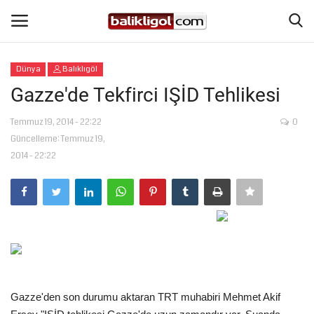
Dünya
Balıklıgöl
Giriş Yap
Kaydol
Gazze'de Tekfirci IŞİD Tehlikesi
Anasayfa
Temmuz 19, 2014 - 22:22
0
Güncelleme: Temmuz 19,
2014 - 22:22
Köşe Yazıları
Magazin
Şanlıurfa
Eğitim
Gazze'den son durumu aktaran TRT muhabiri Mehmet Akif
Spor