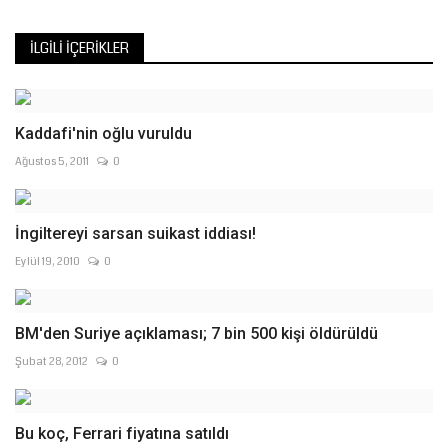
İLGILI İÇERIKLER
Kaddafi'nin oğlu vuruldu
Ağustos 5, 2011
0
İngiltereyi sarsan suikast iddiası!
Eylül 19, 2010
0
BM'den Suriye açıklaması; 7 bin 500 kişi öldürüldü
Şubat 28, 2012
0
Bu koç, Ferrari fiyatına satıldı