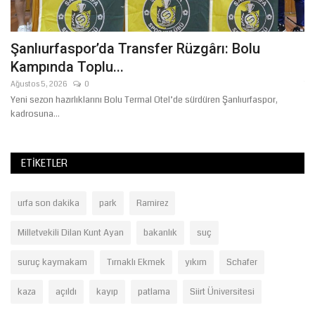
Şanlıurfaspor’da Transfer Rüzgârı: Bolu
Ş
Kampında Toplu...
T
Ağustos 5, 2026
0
Te
Yeni sezon hazırlıklarını Bolu Termal Otel’de sürdüren Şanlıurfaspor,
Me
kadrosuna...
har
ETIKETLER
urfa son dakika
park
Ramirez
Milletvekili Dilan Kunt Ayan
bakanlık
suç
suruç kaymakam
Tırnaklı Ekmek
yıkım
Schafer
kaza
açıldı
kayıp
patlama
Siirt Üniversitesi