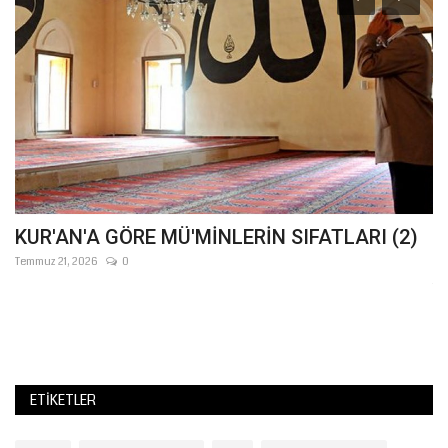
KUR'AN'A GÖRE MÜ'MİNLERİN SIFATLARI (2)
Ş
T
Temmuz 21, 2026
0
Te
ETIKETLER