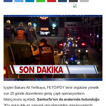
Gündem
Tekno Bilim
Ekonomi
Siyaset
Galeriler
Yaşam
Künye
İçişleri Bakanı Ali Yerlikaya, FETÖ/PDY terör örgütüne yönelik
Sağlık
son 20 günde düzenlenen geniş çaplı operasyonların
bilançosunu açıkladı.
Şanlıurfa’nın da aralarında bulunduğu
İletişim
30’u aşkın ilde eş zamanlı gerçekleştirilen operasyonlarda