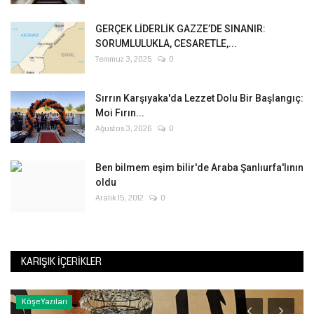
GERÇEK LİDERLİK GAZZE’DE SINANIR:
SORUMLULUKLA, CESARETLE,...
Temmuz 3, 2025
0
Sırrın Karşıyaka'da Lezzet Dolu Bir Başlangıç:
Moi Fırın...
Ağustos 3, 2026
0
Ben bilmem eşim bilir'de Araba Şanlıurfa'lının
oldu
Aralık 15, 2012
0
KARIŞIK İÇERIKLER
Köşe Yazıları