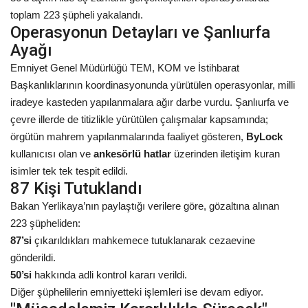
toplam 223 şüpheli yakalandı.
Operasyonun Detayları ve Şanlıurfa
Kültür Sanat
Ayağı
Emniyet Genel Müdürlüğü TEM, KOM ve İstihbarat
Başkanlıklarının koordinasyonunda yürütülen operasyonlar, milli
iradeye kasteden yapılanmalara ağır darbe vurdu. Şanlıurfa ve
çevre illerde de titizlikle yürütülen çalışmalar kapsamında;
örgütün mahrem yapılanmalarında faaliyet gösteren,
ByLock
kullanıcısı olan ve
ankesörlü hatlar
üzerinden iletişim kuran
isimler tek tek tespit edildi.
87 Kişi Tutuklandı
Bakan Yerlikaya’nın paylaştığı verilere göre, gözaltına alınan
223 şüpheliden:
87’si
çıkarıldıkları mahkemece tutuklanarak cezaevine
gönderildi.
50’si
hakkında adli kontrol kararı verildi.
Diğer şüphelilerin emniyetteki işlemleri ise devam ediyor.