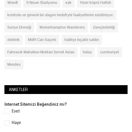
Wriedt
11 Nisan Stadyumu
ırak
Yüzer köprü Halfeti
konforlu ve güvenli bir ulaşım hedefiyle faaliyetlerini sürdürüyor.
Suriye Ekmeği
Wolverhampton Wanderers
Gençlerbirliği
elektrik
Müfit Can Saçıntı
haliliye bıçaklı saldırı
Fatmacık Mahallesi Muhtarı Servet Aslan
halay
cumhuriyet
Mendes
ANKETLER
İnternet Sitemizi Beğendiniz mi?
Evet
Hayır