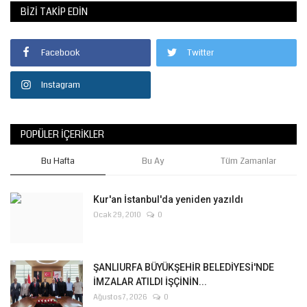
BIZI TAKIP EDIN
Facebook
Twitter
Instagram
POPÜLER İÇERIKLER
Bu Hafta
Bu Ay
Tüm Zamanlar
Kur'an İstanbul'da yeniden yazıldı
Ocak 29, 2010
0
ŞANLIURFA BÜYÜKŞEHİR BELEDİYESİ'NDE
İMZALAR ATILDI İŞÇİNİN...
Ağustos 7, 2026
0