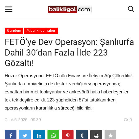
Gündem
balikligolhaber
Giriş Yap
Kaydol
FETÖ’ye Dev Operasyon: Şanlıurfa
Dahil 30’dan Fazla İlde 223
Anasayfa
Gözaltı!
Köşe Yazıları
Huzur Operasyonu: FETÖ’nün Finans ve İletişim Ağı Çökertildi!
Şanlıurfa emniyetinin de destek verdiği dev operasyonda;
Magazin
esnaftan himmet toplayanlar ve ankesörlü hatla haberleşenler
tek tek deşifre edildi. 223 şüpheliden 87’si tutuklanırken,
Şanlıurfa
operasyonların kararlılıkla süreceği bildirildi.
Eğitim
Ocak 6, 2026 - 09:30
0
Spor