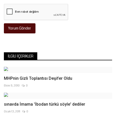
Yorum Gönder
İLGILI İÇERIKLER
MHPnin Gizli Toplantısı Deşifer Oldu
Ekim 9, 2010
0
sınavda İmama 'İbodan türkü söyle' dediler
Ocak 13, 2011
0