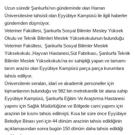
Uzun süredir Şanlıurfa'nın gündeminde olan Harran
Gündem
Üniversitesine tahsisli olan Eyyübiye Kampüsü ile ilgili haberler
gündemden düşmüyor.
Tekno Bilim
Veteriner Fakültesi, Şanlıurfa Sosyal Bilimler Mesley Yüksek
Okulu ve Teknik Bilimleri Meslek Yüksekokulunun bulunduğu
Ekonomi
Veteriner Fakültesi, Şanlıurfa Sosyal Bilimler Meslek
Yüksekokulu ,Hayvan Hastanesi,Süt Fabrikası, Şanlıurfa Teknik
Siyaset
Bilimler Meslek Yüksekokulu'na ev sahipliği yapan ve tamamı
tarım arazisi olan Eyyübiye Kampüsü parça parça kurumlara
Galeriler
tahsis ediliyor.
Üniversitenin seraları, idari ve akademik personeller için
Yaşam
lojmanlarının bulunduğu ve 982 bin metrekarelik bir alana sahip
Eyyübiye Kampüsü, Şanlıurfa Eğitim Ve Araştırma Hastanesi
Künye
yapımı için Sağlık Müdürlüğüne ve Bölgede cami yapımı için
arazinin bir kısmı tahsis edilmişti. Kısa bir süre önce Eyyübiye
Sağlık
Belediye Binası yeri için 44 dönüm arazinin tahsis edildiğinin
açıklamasından sonra bugün 150 dönüm daha tahsis edildiği
İletişim