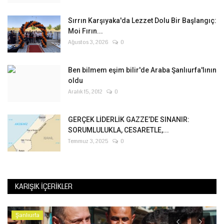
Sırrın Karşıyaka'da Lezzet Dolu Bir Başlangıç:
Moi Fırın...
Ağustos 3, 2026
0
Ben bilmem eşim bilir'de Araba Şanlıurfa'lının
oldu
Aralık 15, 2012
0
GERÇEK LİDERLİK GAZZE’DE SINANIR:
SORUMLULUKLA, CESARETLE,...
Temmuz 3, 2025
0
KARIŞIK İÇERIKLER
Şanlıurfa