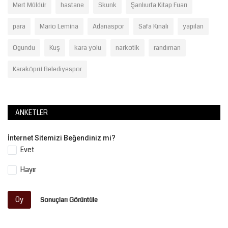
Mert Müldür
hastane
Skunk
Şanlıurfa Kitap Fuarı
para
Mario Lemina
Adanaspor
Safa Kınalı
yapılan
Ogundu
Kuş
kara yolu
narkotik
randıman
Karaköprü Belediyespor
ANKETLER
İnternet Sitemizi Beğendiniz mi?
Evet
Hayır
Oy
Sonuçları Görüntüle