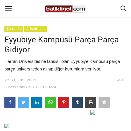
Şanlıurfa
Balıklıgöl
Giriş Yap
Kaydol
Eyyübiye Kampüsü Parça Parça
Gidiyor
Anasayfa
Harran Üniversitesine tahsisli olan Eyyübiye Kampüsü parça
Köşe Yazıları
parça üniversiteden alınıp diğer kurumlara veriliyor.
Aralık 1, 2019 - 20:35
0
Magazin
Güncelleme: Aralık 3, 2019 - 11:24
Şanlıurfa
Eğitim
Spor