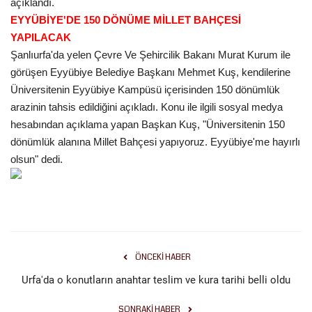
açıklandı.
EYYÜBİYE'DE 150 DÖNÜME MİLLET BAHÇESİ
Kültür Sanat
YAPILACAK
Şanlıurfa'da yelen Çevre Ve Şehircilik Bakanı Murat Kurum ile
görüşen Eyyübiye Belediye Başkanı Mehmet Kuş, kendilerine
Üniversitenin Eyyübiye Kampüsü içerisinden 150 dönümlük
arazinin tahsis edildiğini açıkladı. Konu ile ilgili sosyal medya
hesabından açıklama yapan Başkan Kuş, "Üniversitenin 150
dönümlük alanına Millet Bahçesi yapıyoruz. Eyyübiye'me hayırlı
olsun" dedi.
ÖNCEKI HABER
Urfa'da o konutların anahtar teslim ve kura tarihi belli oldu
SONRAKI HABER