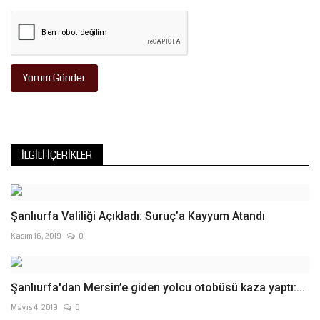
Yorum Gönder
İLGILI İÇERIKLER
Şanlıurfa Valiliği Açıkladı: Suruç’a Kayyum Atandı
Kasım 16, 2019
0
Şanlıurfa'dan Mersin’e giden yolcu otobüsü kaza yaptı:...
Mayıs 4, 2019
0