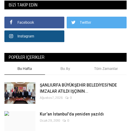
BIZI TAKIP EDIN
Facebook
Twitter
Instagram
POPÜLER İÇERIKLER
Bu Hafta
Bu Ay
Tüm Zamanlar
ŞANLIURFA BÜYÜKŞEHİR BELEDİYESİ'NDE
İMZALAR ATILDI İŞÇİNİN...
Ağustos 7, 2026
0
Kur'an İstanbul'da yeniden yazıldı
Ocak 29, 2010
0