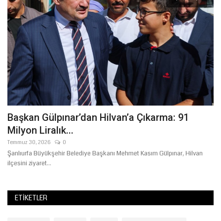
Başkan Gülpınar’dan Hilvan’a Çıkarma: 91
B
Milyon Liralık...
O
Temmuz 30, 2026
0
Ağ
ır
Şanlıurfa Büyükşehir Belediye Başkanı Mehmet Kasım Gülpınar, Hilvan
Şa
ilçesini ziyaret...
il
ETIKETLER