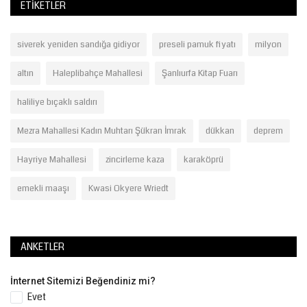
ETIKETLER
siverek yeniden sandığa gidiyor
preseli pamuk fiyatı
milyon
altın
Haleplibahçe Mahallesi
Şanlıurfa Kitap Fuarı
haliliye bıçaklı saldırı
Mezra Mahallesi Kadın Muhtarı Şükran İmrak
dükkan
deprem
Hayriye Mahallesi
zincirleme kaza
karaköprü
emekli maaşı
Kwasi Okyere Wriedt
ANKETLER
İnternet Sitemizi Beğendiniz mi?
Evet