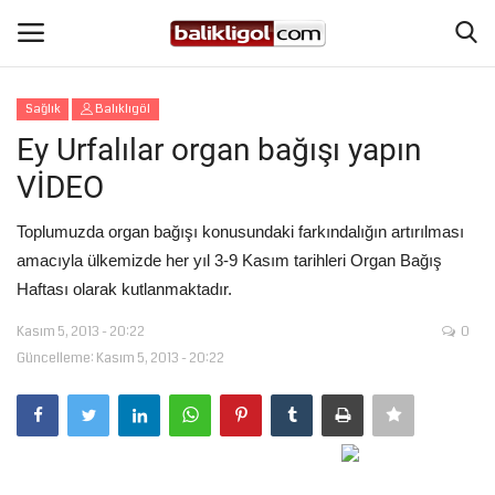
Sağlık
Balıklıgöl
Giriş Yap
Kaydol
Ey Urfalılar organ bağışı yapın
VİDEO
Anasayfa
Toplumuzda organ bağışı konusundaki farkındalığın artırılması
Köşe Yazıları
amacıyla ülkemizde her yıl 3-9 Kasım tarihleri Organ Bağış
Haftası olarak kutlanmaktadır.
Magazin
Kasım 5, 2013 - 20:22
0
Güncelleme: Kasım 5, 2013 - 20:22
Şanlıurfa
Eğitim
Spor