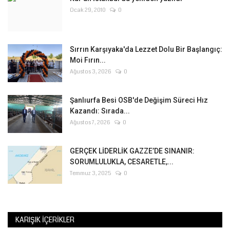
Ocak 29, 2010
0
Sırrın Karşıyaka'da Lezzet Dolu Bir Başlangıç:
Moi Fırın...
Ağustos 3, 2026
0
Şanlıurfa Besi OSB'de Değişim Süreci Hız
Kazandı: Sırada...
Ağustos 7, 2026
0
GERÇEK LİDERLİK GAZZE’DE SINANIR:
SORUMLULUKLA, CESARETLE,...
Temmuz 3, 2025
0
KARIŞIK İÇERIKLER