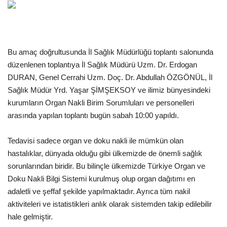
Gündem
Tekno Bilim
Bu amaç doğrultusunda İl Sağlık Müdürlüğü toplantı salonunda
düzenlenen toplantıya İl Sağlık Müdürü Uzm. Dr. Erdogan
Ekonomi
DURAN, Genel Cerrahi Uzm. Doç. Dr. Abdullah ÖZGÖNÜL, İl
Sağlık Müdür Yrd. Yaşar ŞİMŞEKSOY ve ilimiz bünyesindeki
Siyaset
kurumların Organ Nakli Birim Sorumluları ve personelleri
arasında yapılan toplantı bugün sabah 10:00 yapıldı.
Galeriler
Tedavisi sadece organ ve doku nakli ile mümkün olan
Yaşam
hastalıklar, dünyada olduğu gibi ülkemizde de önemli sağlık
sorunlarından biridir. Bu bilinçle ülkemizde Türkiye Organ ve
Künye
Doku Nakli Bilgi Sistemi kurulmuş olup organ dağıtımı en
adaletli ve şeffaf şekilde yapılmaktadır. Ayrıca tüm nakil
Sağlık
aktiviteleri ve istatistikleri anlık olarak sistemden takip edilebilir
hale gelmiştir.
İletişim