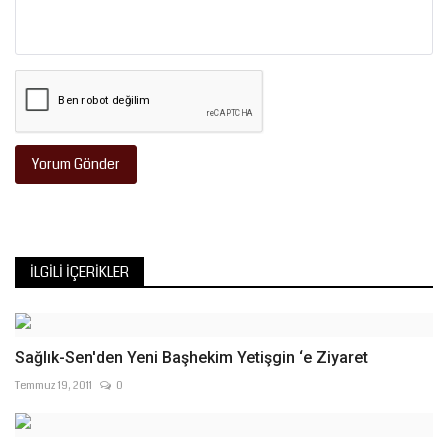
Yorum Gönder
İLGILI İÇERIKLER
Sağlık-Sen'den Yeni Başhekim Yetişgin ‘e Ziyaret
Temmuz 19, 2011
0