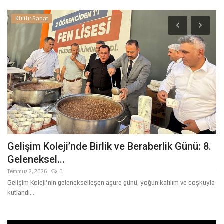
Kültür Sanat
Gelişim Koleji’nde Birlik ve Beraberlik Günü: 8.
Ş
Geleneksel...
B
Temmuz 2, 2026
0
Te
Gelişim Koleji’nin gelenekselleşen aşure günü, yoğun katılım ve coşkuyla
Şa
kutlandı....
"H