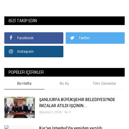
BIZI TAKIP EDIN
Facebook
Twitter
Instagram
POPÜLER İÇERIKLER
Bu Hafta
Bu Ay
Tüm Zamanlar
ŞANLIURFA BÜYÜKŞEHİR BELEDİYESİ'NDE
İMZALAR ATILDI İŞÇİNİN...
Ağustos 7, 2026
0
Kur'an İstanbul'da yeniden yazıldı