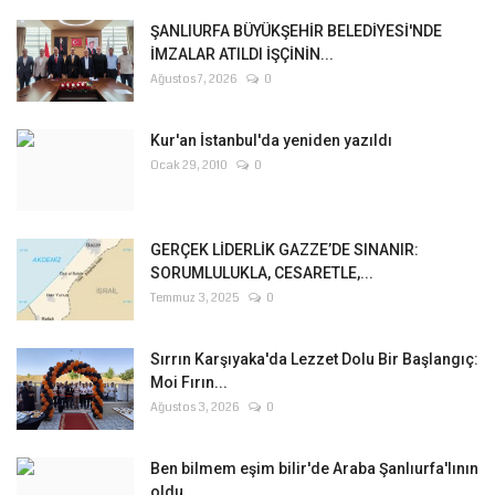
ŞANLIURFA BÜYÜKŞEHİR BELEDİYESİ'NDE
İMZALAR ATILDI İŞÇİNİN...
Ağustos 7, 2026
0
Kur'an İstanbul'da yeniden yazıldı
Ocak 29, 2010
0
GERÇEK LİDERLİK GAZZE’DE SINANIR:
SORUMLULUKLA, CESARETLE,...
Temmuz 3, 2025
0
Sırrın Karşıyaka'da Lezzet Dolu Bir Başlangıç:
Moi Fırın...
Ağustos 3, 2026
0
Ben bilmem eşim bilir'de Araba Şanlıurfa'lının
oldu