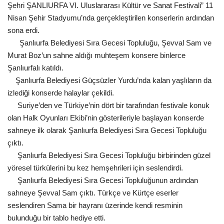
Şehri ŞANLIURFA VI. Uluslararası Kültür ve Sanat Festivali” 11
Gündem
Nisan Şehir Stadyumu’nda gerçekleştirilen konserlerin ardından
sona erdi.
Tekno Bilim
Şanlıurfa Belediyesi Sıra Gecesi Topluluğu, Şevval Sam ve
Murat Boz’un sahne aldığı muhteşem konsere binlerce
Ekonomi
Şanlıurfalı katıldı.
Şanlıurfa Belediyesi Güçsüzler Yurdu’nda kalan yaşlıların da
Siyaset
izlediği konserde halaylar çekildi.
Suriye’den ve Türkiye’nin dört bir tarafından festivale konuk
olan Halk Oyunları Ekibi’nin gösterileriyle başlayan konserde
Galeriler
sahneye ilk olarak Şanlıurfa Belediyesi Sıra Gecesi Topluluğu
çıktı.
Yaşam
Şanlıurfa Belediyesi Sıra Gecesi Topluluğu birbirinden güzel
yöresel türkülerini bu kez
hemşehrileri için seslendirdi.
Künye
Şanlıurfa Belediyesi Sıra Gecesi Topluluğunun ardından
sahneye Şevval Sam çıktı. Türkçe ve Kürtçe eserler
Sağlık
seslendiren Sama bir hayranı üzerinde kendi resminin
bulunduğu bir tablo hediye etti.
İletişim