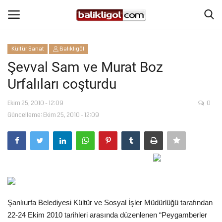
Kültür Sanat
Balıklıgöl
Giriş Yap
Kaydol
Şevval Sam ve Murat Boz
Urfalıları coşturdu
Anasayfa
Ekim 25, 2010 - 12:09
0
Köşe Yazıları
Güncelleme: Ekim 25, 2010 - 12:09
Magazin
Şanlıurfa
Eğitim
Şanlıurfa Belediyesi Kültür ve Sosyal İşler Müdürlüğü tarafından
Spor
22-24 Ekim 2010 tarihleri arasında düzenlenen “Peygamberler