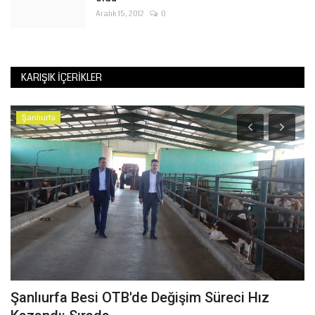
Aralık 15, 2012
0
KARIŞIK İÇERIKLER
Şanlıurfa
Şanlıurfa Besi OTB'de Değişim Süreci Hız
Ş