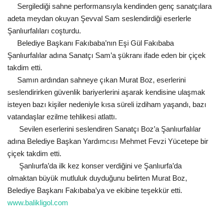
Sergilediği sahne performansıyla kendinden genç sanatçılara
adeta meydan okuyan Şevval Sam seslendirdiği eserlerle
Kültür Sanat
Şanlıurfalıları coşturdu.
Belediye Başkanı Fakıbaba’nın Eşi Gül Fakıbaba
Şanlıurfalılar adına Sanatçı Sam’a şükranı ifade eden bir çiçek
takdim etti.
Samın ardından sahneye çıkan Murat Boz, eserlerini
seslendirirken güvenlik bariyerlerini aşarak kendisine ulaşmak
isteyen bazı kişiler nedeniyle kısa süreli izdiham yaşandı, bazı
vatandaşlar ezilme tehlikesi atlattı.
Sevilen eserlerini seslendiren Sanatçı Boz’a Şanlıurfalılar
adına Belediye Başkan Yardımcısı Mehmet Fevzi Yücetepe bir
çiçek takdim etti.
Şanlıurfa’da ilk kez konser verdiğini ve Şanlıurfa’da
olmaktan büyük mutluluk duyduğunu belirten Murat Boz,
Belediye Başkanı Fakıbaba’ya ve ekibine teşekkür etti.
www.balikligol.com