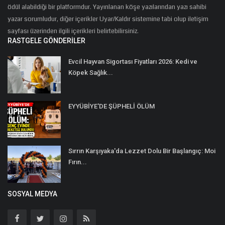
ödül alabildiği bir platformdur. Yayınlanan köşe yazılarından yazı sahibi
yazar sorumludur, diğer içerikler Uyar/Kaldır sistemine tabi olup iletişim
sayfası üzerinden ilgili içerikleri belirtebilirsiniz.
RASTGELE GÖNDERILER
Evcil Hayvan Sigortası Fiyatları 2026: Kedi ve
Köpek Sağlık...
EYYÜBİYE'DE ŞÜPHELİ ÖLÜM
Sırrın Karşıyaka'da Lezzet Dolu Bir Başlangıç: Moi
Fırın...
SOSYAL MEDYA