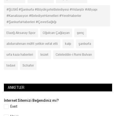
#ŞUSKİ #Şanlıurfa #BüyükşehirBelediyesi #Vidanjör #Altyapı
#Kanalizasyon #BelediyeHizmetleri #YerelHaberler
#ŞanlıurfaHaberleri #ÇevreSağlığı
Elazığ Aksaray Spor
Oğulcan Çağlayan
genç
abdurrahman müfit yetkin vefat etti
kalp
şanlıurfa
urfa kaza haberleri
lezzet
Celeleddin-i Rumi Bulvarı
tedavi
Schafer
ANKETLER
İnternet Sitemizi Beğendiniz mi?
Evet