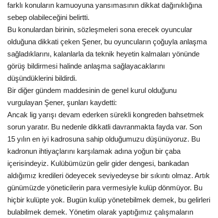
farklı konuların kamuoyuna yansımasının dikkat dağınıklığına
Gündem
sebep olabileceğini belirtti.
Bu konulardan birinin, sözleşmeleri sona erecek oyuncular
Tekno Bilim
olduğuna dikkati çeken Şener, bu oyuncuların çoğuyla anlaşma
sağladıklarını, kalanlarla da teknik heyetin kalmaları yönünde
Ekonomi
görüş bildirmesi halinde anlaşma sağlayacaklarını
düşündüklerini bildirdi.
Siyaset
Bir diğer gündem maddesinin de genel kurul olduğunu
vurgulayan Şener, şunları kaydetti:
Ancak lig yarışı devam ederken sürekli kongreden bahsetmek
Galeriler
sorun yaratır. Bu nedenle dikkatli davranmakta fayda var. Son
15 yılın en iyi kadrosuna sahip olduğumuzu düşünüyoruz. Bu
Yaşam
kadronun ihtiyaçlarını karşılamak adına yoğun bir çaba
içerisindeyiz. Kulübümüzün gelir gider dengesi, bankadan
Künye
aldığımız kredileri ödeyecek seviyedeyse bir sıkıntı olmaz. Artık
günümüzde yöneticilerin para vermesiyle kulüp dönmüyor. Bu
Sağlık
hiçbir kulüpte yok. Bugün kulüp yönetebilmek demek, bu gelirleri
bulabilmek demek. Yönetim olarak yaptığımız çalışmaların
İletişim