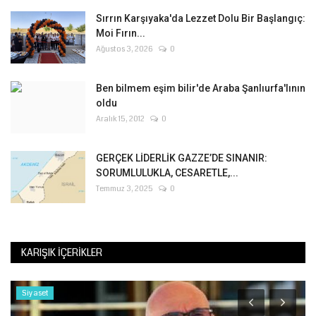
Sırrın Karşıyaka'da Lezzet Dolu Bir Başlangıç:
Moi Fırın...
Ağustos 3, 2026
0
Ben bilmem eşim bilir'de Araba Şanlıurfa'lının
oldu
Aralık 15, 2012
0
GERÇEK LİDERLİK GAZZE’DE SINANIR:
SORUMLULUKLA, CESARETLE,...
Temmuz 3, 2025
0
KARIŞIK İÇERIKLER
Siyaset