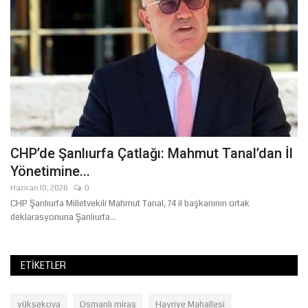
CHP’de Şanlıurfa Çatlağı: Mahmut Tanal’dan İl
T
Yönetimine...
B
Haziran 10, 2026
0
Te
CHP Şanlıurfa Milletvekili Mahmut Tanal, 74 il başkanının ortak
Şa
deklarasyonuna Şanlıurfa...
ka
ETIKETLER
yüksekova
Osmanlı miras
Hayriye Mahallesi