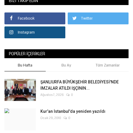
BIZI TAKIP EDIN
Facebook
Twitter
Instagram
POPÜLER İÇERIKLER
Bu Hafta
Bu Ay
Tüm Zamanlar
ŞANLIURFA BÜYÜKŞEHİR BELEDİYESİ'NDE
İMZALAR ATILDI İŞÇİNİN...
Ağustos 7, 2026
0
Kur'an İstanbul'da yeniden yazıldı
Ocak 29, 2010
0