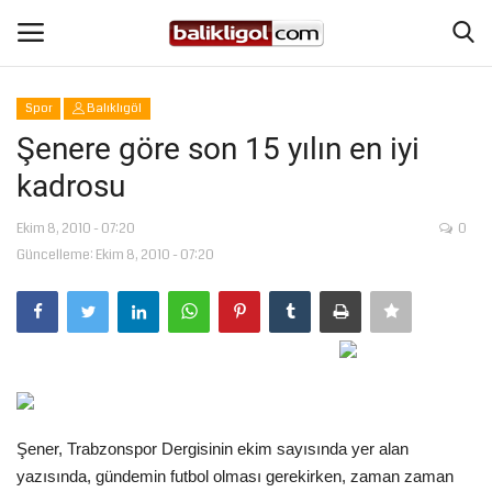
Spor
Balıklıgöl
Giriş Yap
Kaydol
Şenere göre son 15 yılın en iyi
kadrosu
Anasayfa
Ekim 8, 2010 - 07:20
0
Köşe Yazıları
Güncelleme: Ekim 8, 2010 - 07:20
Eğitim
Magazin
Şanlıurfa
Şener, Trabzonspor Dergisinin ekim sayısında yer alan
Spor
yazısında, gündemin futbol olması gerekirken, zaman zaman