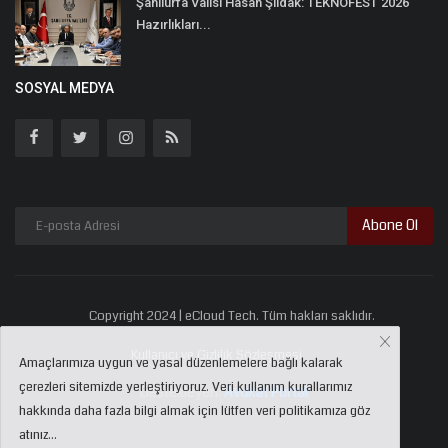
Şanlıurfa Valisi Hasan Şıldak: TEKNOFEST 2026
Hazırlıkları...
SOSYAL MEDYA
Abone Ol
Copyright 2024 | eCloud Tech. Tüm hakları saklıdır.
Kullanıcı ve Gizlilik Sözleşmesi
Amaçlarımıza uygun ve yasal düzenlemelere bağlı kalarak
çerezleri sitemizde yerleştiriyoruz. Veri kullanım kurallarımız
Destekleyen:
Avukat Portal
hakkında daha fazla bilgi almak için lütfen veri politikamıza göz
atınız...