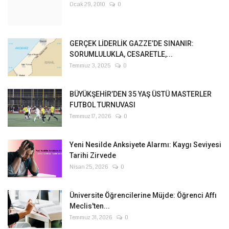
Ocak 29, 2010
0
GERÇEK LİDERLİK GAZZE’DE SINANIR:
SORUMLULUKLA, CESARETLE,...
Temmuz 3, 2025
0
BÜYÜKŞEHİR’DEN 35 YAŞ ÜSTÜ MASTERLER
FUTBOL TURNUVASI
Temmuz 17, 2026
0
Yeni Nesilde Anksiyete Alarmı: Kaygı Seviyesi
Tarihi Zirvede
Nisan 25, 2026
0
Üniversite Öğrencilerine Müjde: Öğrenci Affı
Meclis'ten...
Temmuz 31, 2026
0