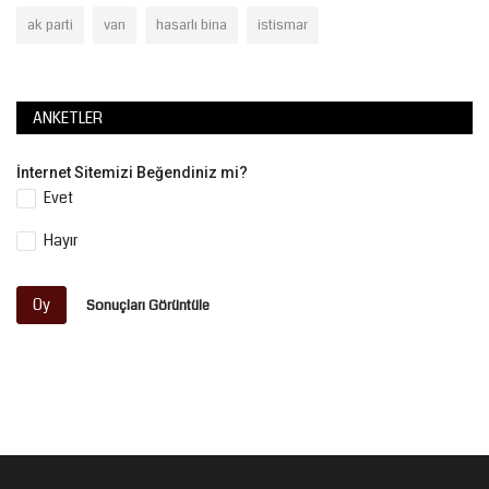
ak parti
van
hasarlı bina
istismar
ANKETLER
İnternet Sitemizi Beğendiniz mi?
Evet
Hayır
Oy
Sonuçları Görüntüle