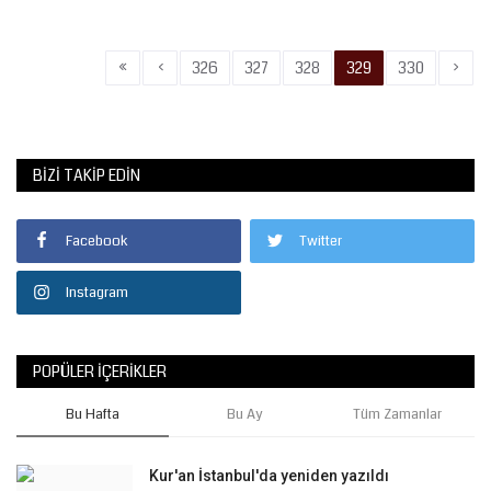
«
‹
›
326
327
328
329
330
BIZI TAKIP EDIN
Facebook
Twitter
Instagram
POPÜLER İÇERIKLER
Bu Hafta
Bu Ay
Tüm Zamanlar
Kur'an İstanbul'da yeniden yazıldı