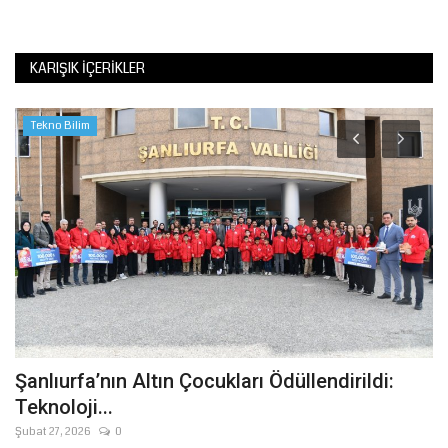
KARIŞIK İÇERIKLER
Tekno Bilim
Şanlıurfa’nın Altın Çocukları Ödüllendirildi:
C
Teknoloji...
U
Şubat 27, 2026
0
Ma