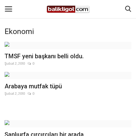
Ekonomi
Giriş Yap
Kaydol
Anasayfa
TMSF yeni başkanı belli oldu.
Şubat 2, 2010
0
Köşe Yazıları
Magazin
Arabaya mutfak tüpü
Şubat 2, 2010
0
Şanlıurfa
Eğitim
Spor
Şanlıurfa çırçırcıları bir arada