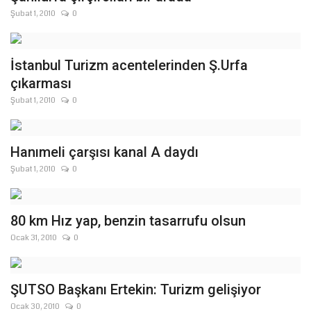
Şubat 1, 2010
0
Gündem
Tekno Bilim
İstanbul Turizm acentelerinden Ş.Urfa
çıkarması
Ekonomi
Şubat 1, 2010
0
Siyaset
Hanımeli çarşısı kanal A daydı
Galeriler
Şubat 1, 2010
0
Yaşam
80 km Hız yap, benzin tasarrufu olsun
Künye
Ocak 31, 2010
0
Sağlık
ŞUTSO Başkanı Ertekin: Turizm gelişiyor
İletişim
Ocak 30, 2010
0