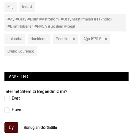
Kuş
tedavi
#Ay #Uzay #Bilim #Astronomi #UzayAraştırmaları #Teknoloji
#BilimHaberleri #NASA #Gözlem #Keşif
columba
zincirleme
Pendikspor
Ağrı 1970 Spor
Bruno Lourenço
ANKETLER
İnternet Sitemizi Beğendiniz mi?
Evet
Hayır
Oy
Sonuçları Görüntüle