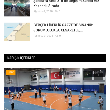
Şanlıurfa Besi OTB'de Değişim Süreci Hız
Kazandı: Sırada...
Ağustos 7, 2026
0
GERÇEK LİDERLİK GAZZE’DE SINANIR:
SORUMLULUKLA, CESARETLE,...
Temmuz 3, 2025
0
KARIŞIK İÇERIKLER
Spor