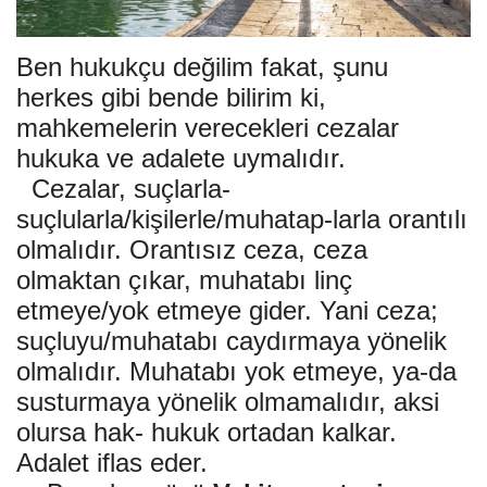
Gündem
Ben hukukçu değilim fakat, şunu
Tekno Bilim
herkes gibi bende bilirim ki,
mahkemelerin verecekleri cezalar
Ekonomi
hukuka ve adalete uymalıdır.
Cezalar, suçlarla-
Siyaset
suçlularla/kişilerle/muhatap-larla orantılı
olmalıdır. Orantısız ceza, ceza
Galeriler
olmaktan çıkar, muhatabı linç
etmeye/yok etmeye gider. Yani ceza;
Yaşam
suçluyu/muhatabı caydırmaya yönelik
olmalıdır. Muhatabı yok etmeye, ya-da
Künye
susturmaya yönelik olmamalıdır, aksi
Sağlık
olursa hak- hukuk ortadan kalkar.
Adalet iflas eder.
İletişim