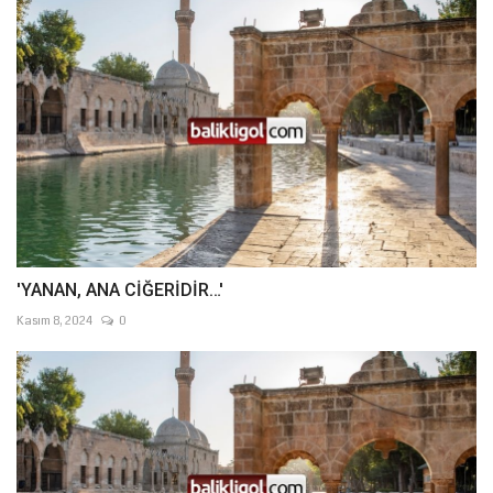
'YANAN, ANA CİĞERİDİR…'
Kasım 8, 2024
0