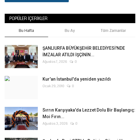
POPÜLER İÇERIKLER
Bu Hafta
Bu Ay
Tüm Zamanlar
ŞANLIURFA BÜYÜKŞEHİR BELEDİYESİ'NDE
İMZALAR ATILDI İŞÇİNİN...
Ağustos 7, 2026
0
Kur'an İstanbul'da yeniden yazıldı
Ocak 29, 2010
0
Sırrın Karşıyaka'da Lezzet Dolu Bir Başlangıç:
Moi Fırın...
Ağustos 3, 2026
0