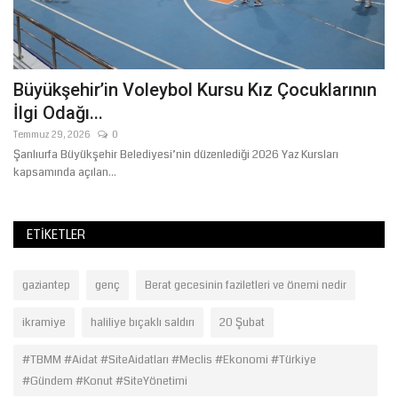
Büyükşehir’in Voleybol Kursu Kız Çocuklarının
Ş
İlgi Odağı...
B
Temmuz 29, 2026
0
Ağ
av
Şanlıurfa Büyükşehir Belediyesi’nin düzenlediği 2026 Yaz Kursları
Te
kapsamında açılan...
bo
ETIKETLER
gaziantep
genç
Berat gecesinin faziletleri ve önemi nedir
ikramiye
haliliye bıçaklı saldırı
20 Şubat
#TBMM #Aidat #SiteAidatları #Meclis #Ekonomi #Türkiye
#Gündem #Konut #SiteYönetimi