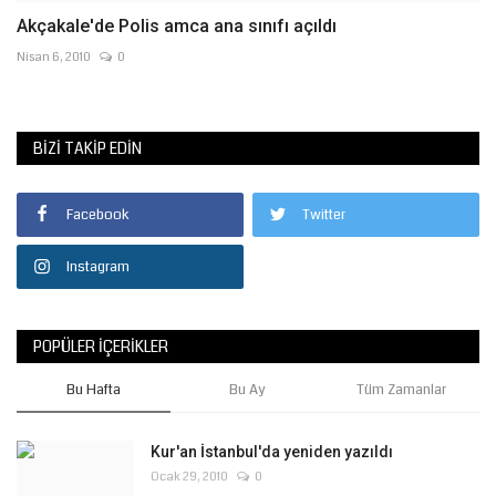
Akçakale'de Polis amca ana sınıfı açıldı
Nisan 6, 2010
0
BIZI TAKIP EDIN
Facebook
Twitter
Instagram
POPÜLER İÇERIKLER
Bu Hafta
Bu Ay
Tüm Zamanlar
Kur'an İstanbul'da yeniden yazıldı
Ocak 29, 2010
0