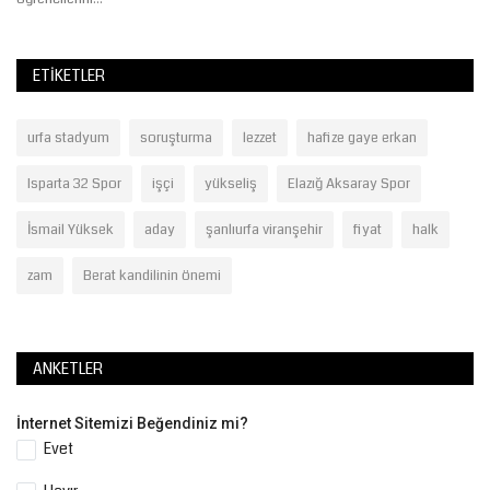
ETIKETLER
urfa stadyum
soruşturma
lezzet
hafize gaye erkan
Isparta 32 Spor
işçi
yükseliş
Elazığ Aksaray Spor
İsmail Yüksek
aday
şanlıurfa viranşehir
fiyat
halk
zam
Berat kandilinin önemi
ANKETLER
İnternet Sitemizi Beğendiniz mi?
Evet