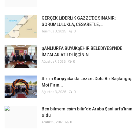
GERÇEK LİDERLİK GAZZE’DE SINANIR:
SORUMLULUKLA, CESARETLE,...
Temmuz 3, 2025
0
ŞANLIURFA BÜYÜKŞEHİR BELEDİYESİ'NDE
İMZALAR ATILDI İŞÇİNİN...
Ağustos 7, 2026
0
Sırrın Karşıyaka'da Lezzet Dolu Bir Başlangıç:
Moi Fırın...
Ağustos 3, 2026
0
Ben bilmem eşim bilir'de Araba Şanlıurfa'lının
oldu
Aralık 15, 2012
0