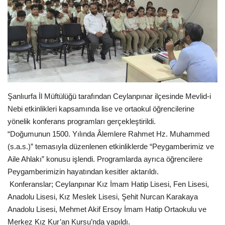
Gündem
Tekno Bilim
Ekonomi
Siyaset
Şanlıurfa İl Müftülüğü tarafından Ceylanpınar ilçesinde Mevlid-i
Nebi etkinlikleri kapsamında lise ve ortaokul öğrencilerine
Galeriler
yönelik konferans programları gerçekleştirildi.
“Doğumunun 1500. Yılında Âlemlere Rahmet Hz. Muhammed
Yaşam
(s.a.s.)” temasıyla düzenlenen etkinliklerde “Peygamberimiz ve
Aile Ahlakı” konusu işlendi. Programlarda ayrıca öğrencilere
Künye
Peygamberimizin hayatından kesitler aktarıldı.
Konferanslar; Ceylanpınar Kız İmam Hatip Lisesi, Fen Lisesi,
Sağlık
Anadolu Lisesi, Kız Meslek Lisesi, Şehit Nurcan Karakaya
Anadolu Lisesi, Mehmet Akif Ersoy İmam Hatip Ortaokulu ve
İletişim
Merkez Kız Kur’an Kursu’nda yapıldı.