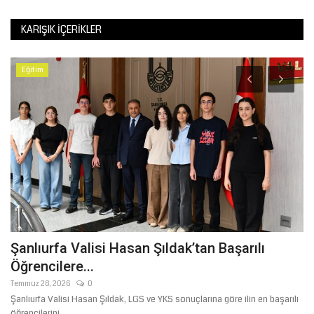
KARIŞIK İÇERIKLER
Eğitim
Şanlıurfa Valisi Hasan Şıldak’tan Başarılı
Ş
Öğrencilere...
Ağ
Temmuz 28, 2026
0
T
Şanlıurfa Valisi Hasan Şıldak, LGS ve YKS sonuçlarına göre ilin en başarılı
öğrencilerini...