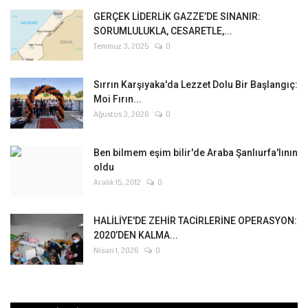
GERÇEK LİDERLİK GAZZE’DE SINANIR:
SORUMLULUKLA, CESARETLE,...
Temmuz 3, 2025
0
Sırrın Karşıyaka'da Lezzet Dolu Bir Başlangıç:
Moi Fırın...
Ağustos 3, 2026
0
Ben bilmem eşim bilir'de Araba Şanlıurfa'lının
oldu
Aralık 15, 2012
0
HALİLİYE'DE ZEHİR TACİRLERİNE OPERASYON:
2020’DEN KALMA...
Nisan 1, 2026
0