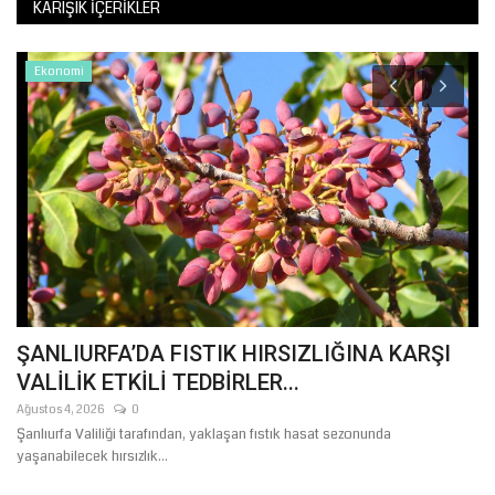
KARIŞIK İÇERIKLER
Ekonomi
T
ŞANLIURFA’DA FISTIK HIRSIZLIĞINA KARŞI
B
VALİLİK ETKİLİ TEDBİRLER...
B
Ağustos 4, 2026
0
Ağ
Şanlıurfa Valiliği tarafından, yaklaşan fıstık hasat sezonunda
Şa
yaşanabilecek hırsızlık...
do