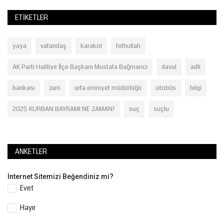
ETIKETLER
yaya
vatandaş
karakol
fethullah
AK Parti Haliliye İlçe Başkanı Mustafa Bağmancı
davul
adli
bankası
zam
urfa emniyet müdürlüğü
otobüs
bilgi
2025 KURBAN BAYRAMI NE ZAMAN?
suç
suçlu
ANKETLER
İnternet Sitemizi Beğendiniz mi?
Evet
Hayır