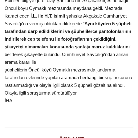
Edinilen bilgiye göre, olay Şanlıurfa'nın Akçakale ilçesine bağlı
Öncül köyü Oymaklı mezrasında meydana geldi. Mezrada
Gündem
ikamet eden
İ.L. ile H.T. isimli
şahıslar Akçakale Cumhuriyet
Savcılığı'na vermiş oldukları dilekçede "
Aynı köyden 5 şüpheli
Tekno Bilim
tarafından darp edildiklerini ve şüphelilerce pantolonlarının
indirilerek cep telefonu ile fotoğraflarının çekildiğini,
Ekonomi
şikayetçi olmamaları konusunda şantaja maruz kaldıklarını
"
belirterek şikayette bulundu. Cumhuriyet Savcılığı'ndan alınan
Siyaset
arama kararı ile
şüphelilerin Öncül köyü Oymaklı mezrasında jandarma
Galeriler
tarafından evlerinde yapılan aramada herhangi bir suç unsuruna
rastlanmadığı ve olayla ilgili olarak 5 şüpheli gözaltına alındı.
Yaşam
Olayla ilgili soruşturma sürdürülüyor.
İHA
Künye
Sağlık
İletişim