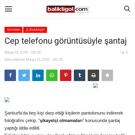
Gündem
Balıklıgöl
Giriş Yap
Kaydol
Cep telefonu görüntüsüyle şantaj
Anasayfa
Mayıs 13, 2010 - 08:28
0
Güncelleme: Mayıs 13, 2010 - 08:28
Köşe Yazıları
Magazin
Şanlıurfa
Şanlıurfa'da beş kişi darp ettiği kişilerin pantolonunu indirerek
Eğitim
fotoğrafını çekip, "
şikayetçi olmamaları
" konusunda şantaj
yaptığı iddia edildi.
Spor