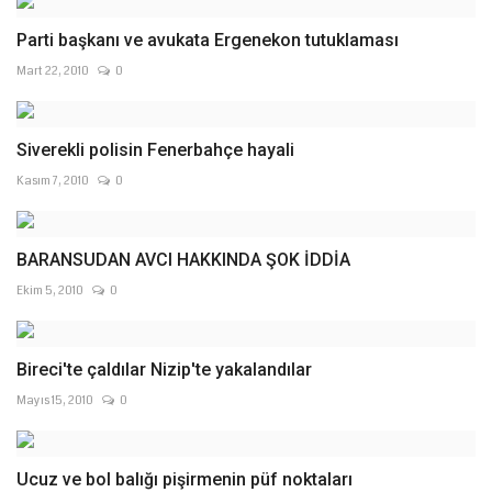
Parti başkanı ve avukata Ergenekon tutuklaması
Mart 22, 2010
0
Siverekli polisin Fenerbahçe hayali
Kasım 7, 2010
0
BARANSUDAN AVCI HAKKINDA ŞOK İDDİA
Ekim 5, 2010
0
Bireci'te çaldılar Nizip'te yakalandılar
Mayıs 15, 2010
0
Ucuz ve bol balığı pişirmenin püf noktaları