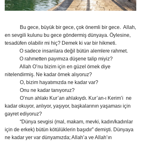
Gündem
Tekno Bilim
Bu gece, büyük bir gece, çok önemli bir gece.
Allah,
en sevgili kulunu bu gece göndermiş dünyaya. Öylesine,
Ekonomi
tesadüfen olabilir mi hiç? Demek ki var bir hikmeti.
O sadece insanlara değil bütün alemlere rahmet.
Galeriler
O rahmetten payımıza düşene talip miyiz?
Allah O’nu bizim için en güzel örnek diye
Siyaset
nitelendirmiş. Ne kadar örnek alıyoruz?
O, bizim hayatımızda ne kadar var?
Onu ne kadar tanıyoruz?
Künye
O’nun ahlakı Kur’an ahlakıydı. Kur’an-ı Kerim’i
ne
kadar okuyor, anlıyor, yaşıyor, başkalarının yaşaması için
Yaşam
gayret ediyoruz?
“Dünya sevgisi (mal, makam, mevki, kadın/kadınlar
İletişim
için de erkek) bütün kötülüklerin başıdır” demişti. Dünyaya
ne kadar yer var dünyamızda; Allah’a ve Allah’ın
Sağlık