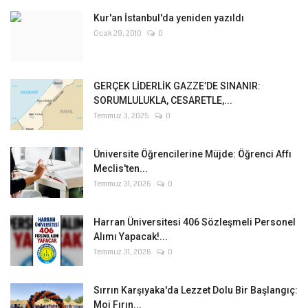
Kur'an İstanbul'da yeniden yazıldı
Ocak 29, 2010
0
GERÇEK LİDERLİK GAZZE’DE SINANIR:
SORUMLULUKLA, CESARETLE,...
Temmuz 3, 2025
0
Üniversite Öğrencilerine Müjde: Öğrenci Affı
Meclis'ten...
Temmuz 31, 2026
0
Harran Üniversitesi 406 Sözleşmeli Personel
Alımı Yapacak!...
Temmuz 31, 2026
0
Sırrın Karşıyaka'da Lezzet Dolu Bir Başlangıç:
Moi Fırın...