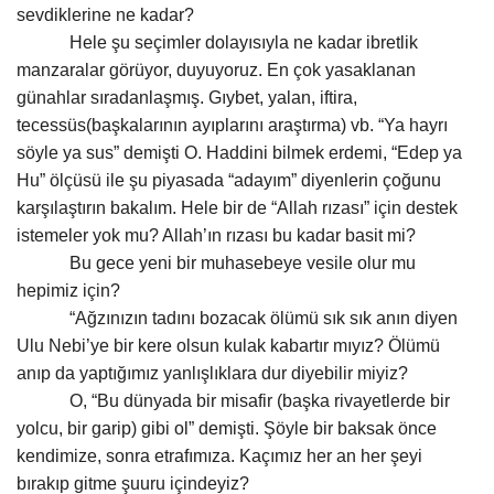
sevdiklerine ne kadar?
Hele şu seçimler dolayısıyla ne kadar ibretlik
Kültür Sanat
manzaralar görüyor, duyuyoruz. En çok yasaklanan
günahlar sıradanlaşmış. Gıybet, yalan, iftira,
tecessüs(başkalarının ayıplarını araştırma) vb. “Ya hayrı
söyle ya sus” demişti O. Haddini bilmek erdemi, “Edep ya
Hu” ölçüsü ile şu piyasada “adayım” diyenlerin çoğunu
karşılaştırın bakalım. Hele bir de “Allah rızası” için destek
istemeler yok mu? Allah’ın rızası bu kadar basit mi?
Bu gece yeni bir muhasebeye vesile olur mu
hepimiz için?
“Ağzınızın tadını bozacak ölümü sık sık anın diyen
Ulu Nebi’ye bir kere olsun kulak kabartır mıyız? Ölümü
anıp da yaptığımız yanlışlıklara dur diyebilir miyiz?
O, “Bu dünyada bir misafir (başka rivayetlerde bir
yolcu, bir garip) gibi ol” demişti. Şöyle bir baksak önce
kendimize, sonra etrafımıza. Kaçımız her an her şeyi
bırakıp gitme şuuru içindeyiz?