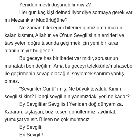
Yeniden mevti düşünebilir miyiz?
Her gün kaç kişi defnediliyor diye sormaya gerek var
mı Mezarlıklar Müdürlüğüne?
Ne zaman biteceğini bilemediğimiz ömrümüzün
kalan kısmını, Allah’ın ve O’nun Sevgilisi’nin emirleri ve
tavsiyeleri doğrultusunda geçirmek için yeni bir karar
alabilir miyiz bu gece?
Bu geceye has bir ibadet var mıdır, sorusunun
muhatabı ben değilim. Ama bu geceyi tefekkürle/muhasebe
ile geçirmenin sevap olacağını söylemek sanırım yanlış
olmaz.
“Sevgililer Günü” imiş. Ne büyük tevafuk. Kimin
sevgilisi kim? Hangi sevgilinin yanımızdaki yeri ne kadar?
Ey Sevgililer Sevgilisi! Yeniden doğ dünyamıza.
Kararan, taşlaşan, buz kesen gönüllerimizi aydınlat,
yumuşat ve ısıt. Bilsen ne çok muhtacız.
Ey Sevgili!
En Sevgili!