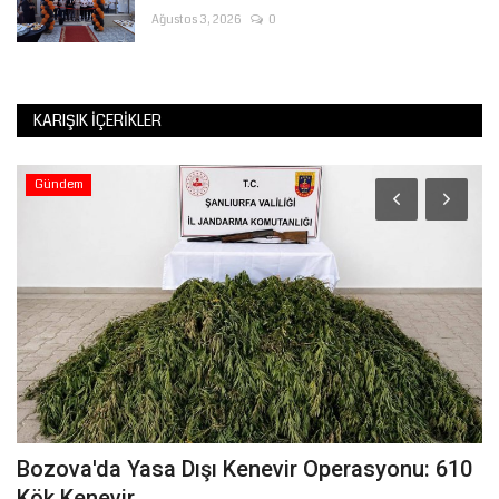
Ağustos 3, 2026
0
KARIŞIK İÇERIKLER
Gündem
a
Bozova'da Yasa Dışı Kenevir Operasyonu: 610
İ
Kök Kenevir...
S