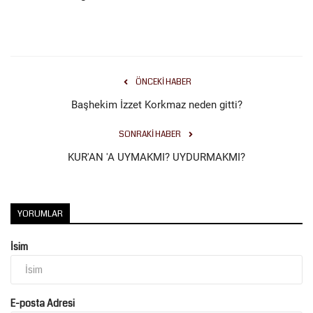
ÖNCEKI HABER
Başhekim İzzet Korkmaz neden gitti?
SONRAKI HABER
KUR'AN 'A UYMAKMI? UYDURMAKMI?
YORUMLAR
İsim
E-posta Adresi