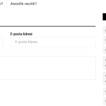
duyduğu tek bir cümleyle...
i?
Ateistlik necilik?
E-posta Adresi