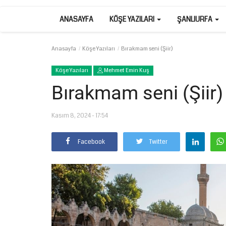
ANASAYFA
KÖŞE YAZILARI
ŞANLIURFA
Anasayfa
Köşe Yazıları
Bırakmam seni (Şiir)
Köşe Yazıları
Mehmet Emin Kuş
Bırakmam seni (Şiir)
Kasım 8, 2024 - 17:54
Facebook
Twitter