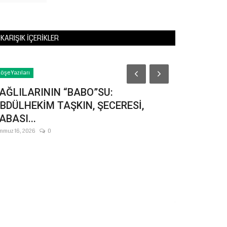
KARIŞIK İÇERIKLER
Yaşam
öşe Yazıları
AĞLILARININ “BABO”SU:
BDÜLHEKİM TAŞKIN, ŞECERESİ,
ABASI...
mmuz 16, 2026
0
Şanlıurfa'
Buluşacak
Temmuz 30, 2026
Şanlıurfa Peygamb