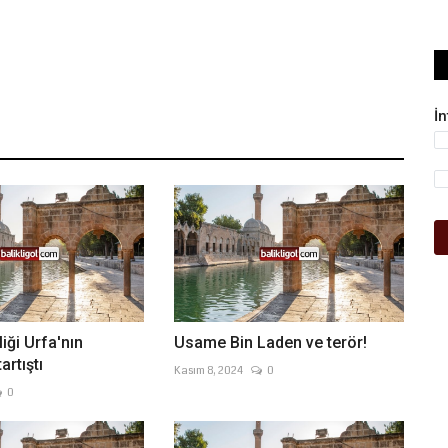
İ
liği Urfa'nın
Usame Bin Laden ve terör!
artıştı
Kasım 8, 2024
0
0