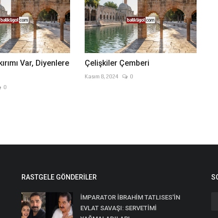
ırımı Var, Diyenlere
Çelişkiler Çemberi
Kasım 8, 2024
0
0
RASTGELE GÖNDERILER
S
İMPARATOR İBRAHİM TATLISES'İN
EVLAT SAVAŞI: SERVETİMİ