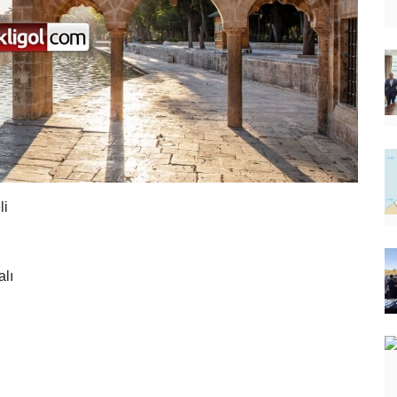
li
alı