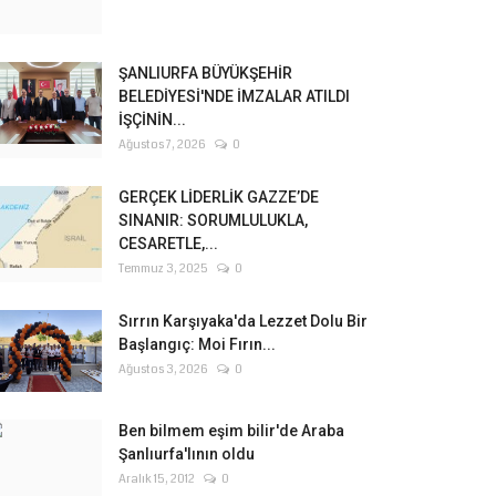
ŞANLIURFA BÜYÜKŞEHİR
BELEDİYESİ'NDE İMZALAR ATILDI
İŞÇİNİN...
Ağustos 7, 2026
0
GERÇEK LİDERLİK GAZZE’DE
SINANIR: SORUMLULUKLA,
CESARETLE,...
Temmuz 3, 2025
0
Sırrın Karşıyaka'da Lezzet Dolu Bir
Başlangıç: Moi Fırın...
Ağustos 3, 2026
0
Ben bilmem eşim bilir'de Araba
Şanlıurfa'lının oldu
Aralık 15, 2012
0