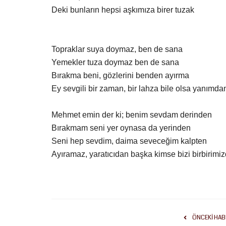
Deki bunların hepsi aşkımıza birer tuzak
Topraklar suya doymaz, ben de sana
Yemekler tuza doymaz ben de sana
Yaşam
Bırakma beni, gözlerini benden ayırma
Ey sevgili bir zaman, bir lahza bile olsa yanımda
Mehmet emin der ki; benim sevdam derinden
Bırakmam seni yer oynasa da yerinden
Seni hep sevdim, daima seveceğim kalpten
Ayıramaz, yaratıcıdan başka kimse bizi birbirimi
Bakan Yumaklı’dan Orman Yangı
Uyarısı: "Şiddetli Rüzgar...
Temmuz 29, 2026
0
Bakan Yumaklı'dan fırtına ve yangın uyarısı: Tarım
ÖNCEKI HAB