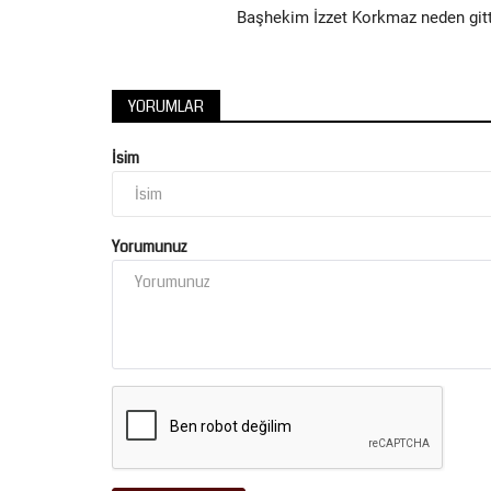
Bakanı İbrahim Yumaklı,...
Başhekim İzzet Korkmaz neden gitt
YORUMLAR
İsim
Yorumunuz