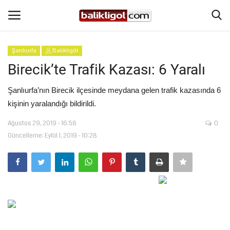
Şanlıurfa
Balıklıgöl
Giriş Yap
Kaydol
Birecik’te Trafik Kazası: 6 Yaralı
Anasayfa
Şanlıurfa’nın Birecik ilçesinde meydana gelen trafik kazasında 6
kişinin yaralandığı bildirildi.
Köşe Yazıları
Ağustos 29, 2019 - 16:58
0
Güncelleme: Eylül 1, 2019 - 10:28
Şanlıurfa
Eğitim
Magazin
Spor