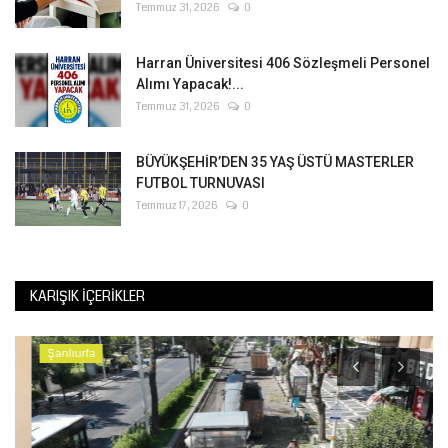
Temmuz 31, 2026
0
Harran Üniversitesi 406 Sözleşmeli Personel
Alımı Yapacak!...
Temmuz 31, 2026
0
BÜYÜKŞEHİR’DEN 35 YAŞ ÜSTÜ MASTERLER
FUTBOL TURNUVASI
Temmuz 17, 2026
0
KARIŞIK İÇERIKLER
Şanlıurfa