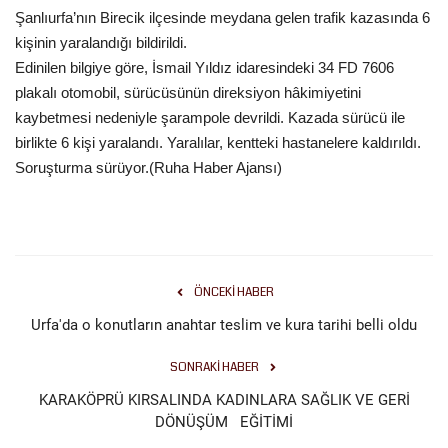
Şanlıurfa’nın Birecik ilçesinde meydana gelen trafik kazasında 6
Gündem
kişinin yaralandığı bildirildi.
Edinilen bilgiye göre, İsmail Yıldız idaresindeki 34 FD 7606
Tekno Bilim
plakalı otomobil, sürücüsünün direksiyon hâkimiyetini
kaybetmesi nedeniyle şarampole devrildi. Kazada sürücü ile
Ekonomi
birlikte 6 kişi yaralandı. Yaralılar, kentteki hastanelere kaldırıldı.
Soruşturma sürüyor.(Ruha Haber Ajansı)
Galeriler
Siyaset
Künye
ÖNCEKI HABER
Urfa'da o konutların anahtar teslim ve kura tarihi belli oldu
Yaşam
SONRAKI HABER
İletişim
KARAKÖPRÜ KIRSALINDA KADINLARA SAĞLIK VE GERİ
DÖNÜŞÜM EĞİTİMİ
Sağlık