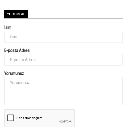
Kültür Sanat
YORUMLAR
İsim
E-posta Adresi
Yorumunuz