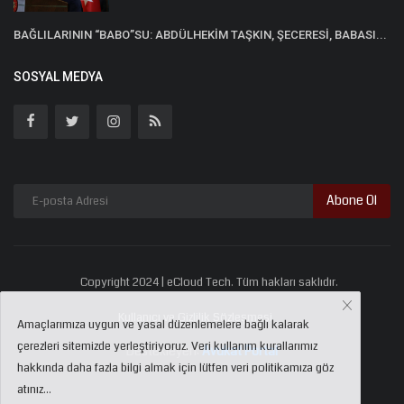
BAĞLILARININ “BABO”SU: ABDÜLHEKİM TAŞKIN, ŞECERESİ, BABASI...
SOSYAL MEDYA
Abone Ol
Copyright 2024 | eCloud Tech. Tüm hakları saklıdır.
Kullanıcı ve Gizlilik Sözleşmesi
Amaçlarımıza uygun ve yasal düzenlemelere bağlı kalarak
çerezleri sitemizde yerleştiriyoruz. Veri kullanım kurallarımız
Destekleyen:
Avukat Portal
hakkında daha fazla bilgi almak için lütfen veri politikamıza göz
atınız...