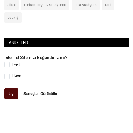
alkol
Furkan Tüysüz Stadyumu
urfa stadyum
tatil
asayiş
ANKETLER
İnternet Sitemizi Beğendiniz mi?
Evet
Hayır
Oy
Sonuçları Görüntüle