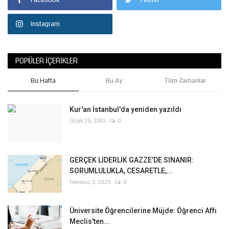
Facebook
Twitter
Instagram
POPÜLER İÇERIKLER
Bu Hafta
Bu Ay
Tüm Zamanlar
Kur'an İstanbul'da yeniden yazıldı
Ocak 29, 2010
0
GERÇEK LİDERLİK GAZZE’DE SINANIR:
SORUMLULUKLA, CESARETLE,...
Temmuz 3, 2025
0
Üniversite Öğrencilerine Müjde: Öğrenci Affı
Meclis'ten...