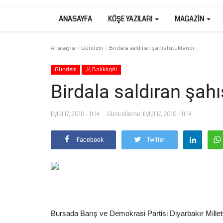
ANASAYFA
KÖŞE YAZILARI
MAGAZIN
Anasayfa
Gündem
Birdala saldıran şahıs tutuklandı
Gündem
Balıklıgöl
Birdala saldıran şahı
Eylül 17, 2010 - 11:14
Güncelleme: Eylül 17, 2010 - 11:14
Facebook
Twitter
Bursada Barış ve Demokrasi Partisi Diyarbakır Milletv