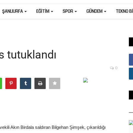
ŞANLIURFA
EĞITIM
SPOR
GÜNDEM
TEKNO B
s tutuklandı
0
ekili Akın Birdala saldıran Bilgehan Şimşek, çıkarıldığı