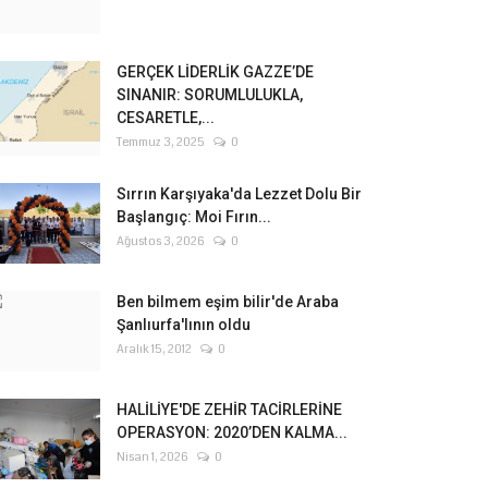
GERÇEK LİDERLİK GAZZE’DE
SINANIR: SORUMLULUKLA,
CESARETLE,...
Temmuz 3, 2025
0
Sırrın Karşıyaka'da Lezzet Dolu Bir
Başlangıç: Moi Fırın...
Ağustos 3, 2026
0
Ben bilmem eşim bilir'de Araba
Şanlıurfa'lının oldu
Aralık 15, 2012
0
HALİLİYE'DE ZEHİR TACİRLERİNE
OPERASYON: 2020’DEN KALMA...
Nisan 1, 2026
0