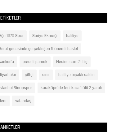
ETIKETLER
Ağrı 1970 Spor
Suriye Ekmeği
haliliye
Berat gecesinde gerçekleşen 5 önemli haslet
şanlıurfa
preseli pamuk
Nesine.com 2. Lig
diyarbakır
çiftçi
sınır
haliliye bıçaklı saldırı
İstanbul Sinopspor
karaköprüde feci kaza 1 ölü 2 yaralı
ders
vatandaş
ANKETLER