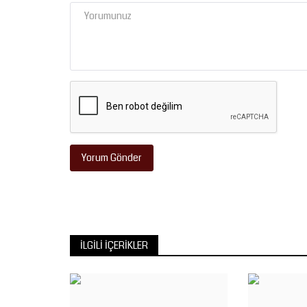
Yorum Gönder
İLGILI İÇERIKLER