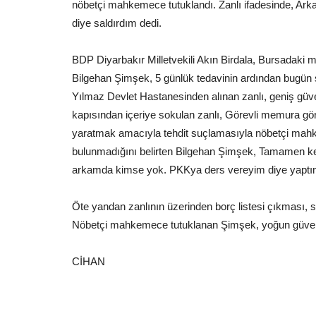
nöbetçi mahkemece tutuklandı. Zanlı ifadesinde, Ar
diye saldırdım dedi.
BDP Diyarbakır Milletvekili Akın Birdala, Bursadaki m
Bilgehan Şimşek, 5 günlük tedavinin ardından bugün 
Yılmaz Devlet Hastanesinden alınan zanlı, geniş güvenl
kapısından içeriye sokulan zanlı, Görevli memura gö
yaratmak amacıyla tehdit suçlamasıyla nöbetçi mahk
bulunmadığını belirten Bilgehan Şimşek, Tamamen kendi
arkamda kimse yok. PKKya ders vereyim diye yaptım
Öte yandan zanlının üzerinden borç listesi çıkması, sa
Nöbetçi mahkemece tutuklanan Şimşek, yoğun güvenli
CİHAN