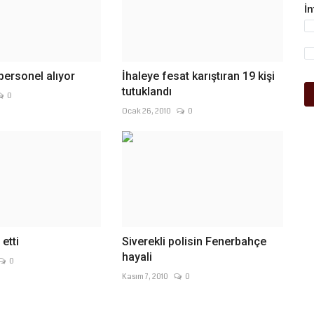
İ
 personel alıyor
İhaleye fesat karıştıran 19 kişi
tutuklandı
0
Ocak 26, 2010
0
etti
Siverekli polisin Fenerbahçe
hayali
0
Kasım 7, 2010
0