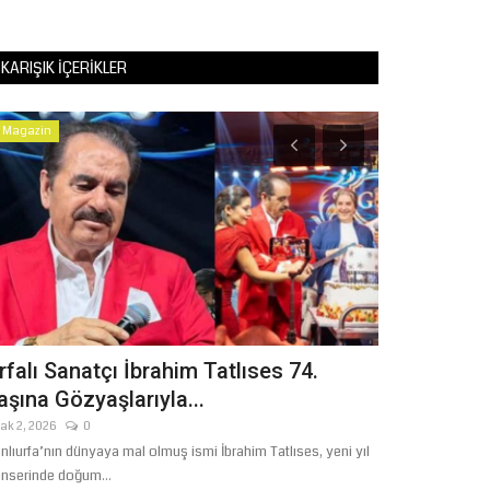
KARIŞIK İÇERIKLER
Magazin
atçı İbrahim Tatlıses 74.
GAİN MEDYA VE A
yaşlarıyla...
OPERASYONUNDA YE
0
Aralık 18, 2025
0
nyaya mal olmuş ismi İbrahim Tatlıses, yeni yıl
İstanbul Cumhuriyet Başsavcılığ
m...
yönelik başlatılan...