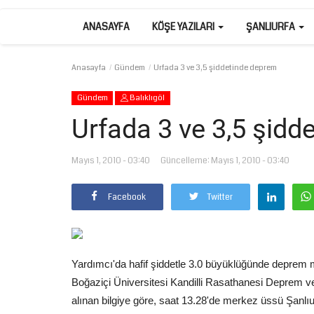
ANASAYFA
KÖŞE YAZILARI
ŞANLIURFA
Anasayfa
Gündem
Urfada 3 ve 3,5 şiddetinde deprem
Gündem
Balıklıgöl
Urfada 3 ve 3,5 şidd
Mayıs 1, 2010 - 03:40
Güncelleme: Mayıs 1, 2010 - 03:40
Facebook
Twitter
Yardımcı'da hafif şiddetle 3.0 büyüklüğünde deprem 
Boğaziçi Üniversitesi Kandilli Rasathanesi Deprem 
alınan bilgiye göre, saat 13.28'de merkez üssü Şanlıur