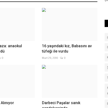
Bayram Ali Ersoy tarafından...
ga
kaza: anaokul
16 yaşındaki kız, Babasını av
ldü
tüfeği ile vurdu
0
Mart 29, 2010
0
 Alınıyor
Darbeci Paşalar sanık