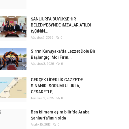
ŞANLIURFA BÜYÜKŞEHİR
BELEDİYESİ'NDE İMZALAR ATILDI
İŞÇİNİN...
Ağustos 7, 2026
0
Sırrın Karşıyaka'da Lezzet Dolu Bir
Başlangıç: Moi Fırın...
Ağustos 3, 2026
0
GERÇEK LİDERLİK GAZZE’DE
SINANIR: SORUMLULUKLA,
CESARETLE,...
Temmuz 3, 2025
0
Ben bilmem eşim bilir'de Araba
Şanlıurfa'lının oldu
Aralık 15, 2012
0