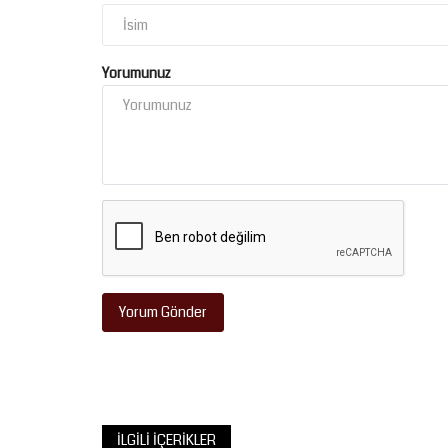
Yorumunuz
Eğitim
Yorum Gönder
Milletvekili Yazmacı müjdeyi ver
“Viranşehir Sağlık...
Temmuz 8, 2026
0
Yazmacı’nın girişimiyle hemşirelik bölümünün ardı
İLGILI İÇERIKLER