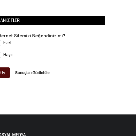
ANKETLER
nternet Sitemizi Beğendiniz mi?
Evet
Hayır
Oy
Sonuçları Görüntüle
OSYAL MEDYA