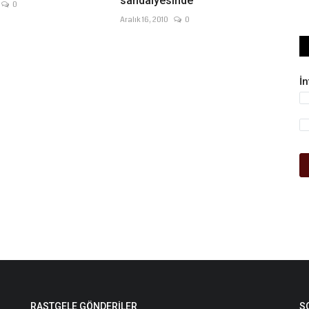
sandalyesinde
0
Aralık 16, 2010
0
İ
RASTGELE GÖNDERILER
S