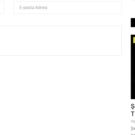
Eğitim
di:
2026 YKS Sonuçları Açıklandı: TYT
Ş
Türkiye Birincisi Şanlıurfa...
T
Temmuz 21, 2026
0
Ağ
ndan ebelik
Ölçme, Seçme ve Yerleştirme Merkezi (ÖSYM) Başkanı Prof. Dr.
Şa