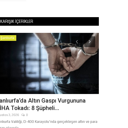
KARIŞIK İÇERIKLER
Şanlıurfa
Dünya
anlıurfa’da Altın Gaspı Vurgununa
Gazze’ye U
İHA Tokadı: 8 Şüpheli...
Bir Gemi ile
ustos 3, 2026
0
Mart 25, 2026
0
nlıurfa Valiliği, D-400 Karayolu’nda gerçekleşen altın ve para
Şanlıurfa İHH, Gaz