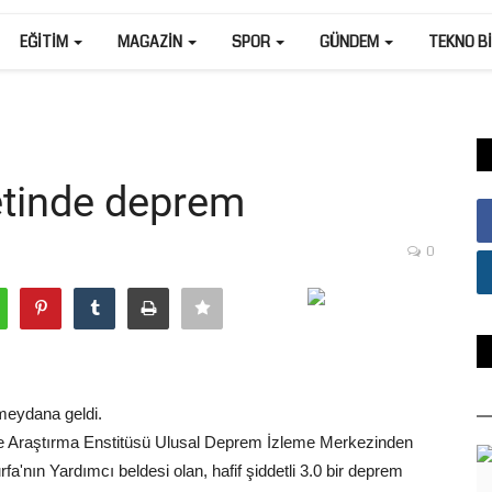
EĞITIM
MAGAZIN
SPOR
GÜNDEM
TEKNO B
etinde deprem
0
meydana geldi.
ve Araştırma Enstitüsü Ulusal Deprem İzleme Merkezinden
fa'nın Yardımcı beldesi olan, hafif şiddetli 3.0 bir deprem