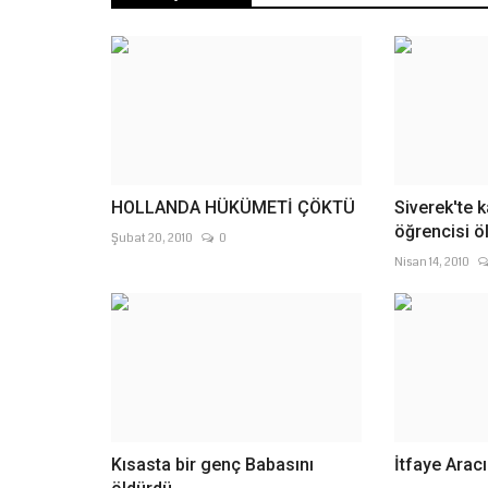
bölümü de öğrenci kabulüne...
HOLLANDA HÜKÜMETİ ÇÖKTÜ
Siverek'te 
öğrencisi ö
Şubat 20, 2010
0
Nisan 14, 2010
Kısasta bir genç Babasını
İtfaye Aracı