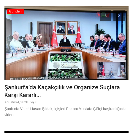
Gündem
n
Şanlıurfa’da Kaçakçılık ve Organize Suçlara
S
Karşı Kararlı...
M
Ağustos 4, 2026
0
Ağ
Şanlıurfa Valisi Hasan Şıldak, İçişleri Bakanı Mustafa Çiftçi başkanlığında
Şa
video...
Moi