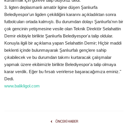
kurtarmak için göreve talip oluyoruz dedi.
3. ligten deplasmanlı amatör ligine düşen Şanlıurfa
Gündem
Belediyespor'un ligden çekildiğini kararını açıkladıktan sonra
futbolcuları ortada kalmıştı. Bu durumdan dolayı Şanlıurfa'nın bir
Tekno Bilim
çok gencinin yetişmesine vesile olan Teknik Direktör Selahattin
Demir ekibiyle birlikte Şanlıurfa Belediyespor'a talip oldular.
Ekonomi
Konuyla ilgili bir açıklama yapan Selahattin Demir; Hiçbir maddi
beklenti içinde bulunmayarak Şanlıurfalı gençlere sahip
Siyaset
çıkabilecek ve bu durumdan takımı kurtaracak çalışmalar
yapmak üzere ekibimizle birlikte Belediyespor'a talip olmaya
Galeriler
karar verdik. Eğer bu fırsatı verirlerse başaracağımıza eminiz."
Dedi.
Yaşam
www.balikligol.com
Künye
Sağlık
ÖNCEKI HABER
İletişim