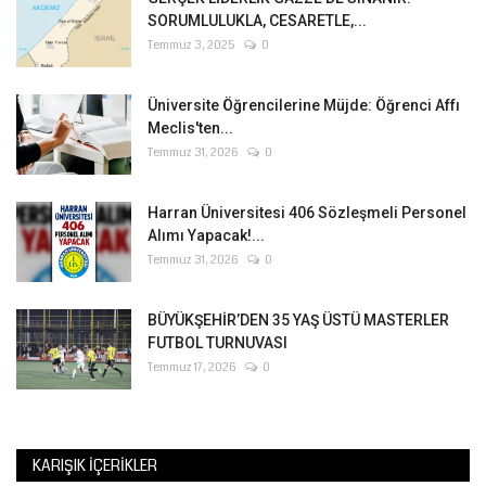
SORUMLULUKLA, CESARETLE,...
Temmuz 3, 2025
0
Üniversite Öğrencilerine Müjde: Öğrenci Affı
Meclis'ten...
Temmuz 31, 2026
0
Harran Üniversitesi 406 Sözleşmeli Personel
Alımı Yapacak!...
Temmuz 31, 2026
0
BÜYÜKŞEHİR’DEN 35 YAŞ ÜSTÜ MASTERLER
FUTBOL TURNUVASI
Temmuz 17, 2026
0
KARIŞIK İÇERIKLER