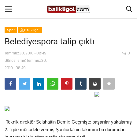
Spor
Balıklıgöl
Giriş Yap
Kaydol
Belediyespora talip çıktı
Anasayfa
Temmuz 30, 2010 - 08:49
0
Güncelleme: Temmuz 30,
2010 - 08:49
Köşe Yazıları
Magazin
Şanlıurfa
Eğitim
Teknik direktör Selahattin Demir; Geçmişte başarılar yakalamış
2. ligde mücadele vermiş Şanlıurfa'nın takımını bu durumdan
Spor