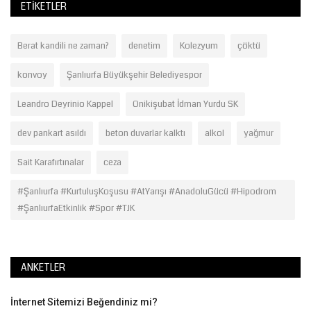
ETIKETLER
Berat kandili ne zaman?
denetim
Kolezyum
çöktü
konvoy
Şanlıurfa Büyükşehir Belediyespor
Leandro Deyrinio Kappel
Onikişubat İdman Yurdu SK
dev pankart asıldı
beton duvarlar kalktı
alkol
yağmur
Sait Karafırtınalar
ceza
#Şanlıurfa #KurtuluşKoşusu #AtYarışı #AnadoluGücü #Hipodrom
#ŞanlıurfaEtkinlik #Spor #TJK
ANKETLER
İnternet Sitemizi Beğendiniz mi?