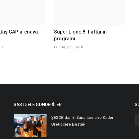
ktaş GAP arenaya
Süper Ligde 8. haftanın
programı
0
Ekim 14, 2010
0
RASTGELE GÖNDERILER
S
ŞESOB’dan El Sanatlarına ve Kadın
Üreticilere Destek