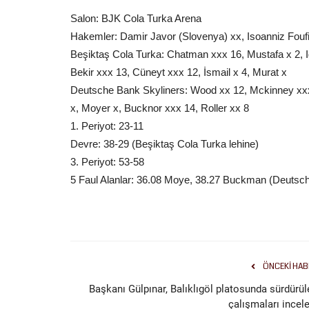
Salon: BJK Cola Turka Arena
Hakemler: Damir Javor (Slovenya) xx, Isoanniz Foufi
Beşiktaş Cola Turka: Chatman xxx 16, Mustafa x 2, Ig
Bekir xxx 13, Cüneyt xxx 12, İsmail x 4, Murat x
Tekno Bilim
Deutsche Bank Skyliners: Wood xx 12, Mckinney xxx
x, Moyer x, Bucknor xxx 14, Roller xx 8
1. Periyot: 23-11
Devre: 38-29 (Beşiktaş Cola Turka lehine)
3. Periyot: 53-58
5 Faul Alanlar: 36.08 Moye, 38.27 Buckman (Deutsc
TBB HEYETİ, ŞANLIURFA BÜYÜ
BELEDİYESİ’NİN TARIMSAL...
ÖNCEKI HAB
Mayıs 6, 2026
0
Türkiye Belediyeler Birliği (TBB) Tarım ve Gıda Güve
Başkanı Gülpınar, Balıklıgöl platosunda sürdürül
Komisyonu heyeti, Şanlıurfa...
çalışmaları incele