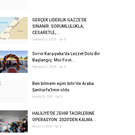
GERÇEK LİDERLİK GAZZE’DE
SINANIR: SORUMLULUKLA,
CESARETLE,...
Temmuz 3, 2025
0
Sırrın Karşıyaka'da Lezzet Dolu Bir
Başlangıç: Moi Fırın...
Ağustos 3, 2026
0
Ben bilmem eşim bilir'de Araba
Şanlıurfa'lının oldu
Aralık 15, 2012
0
HALİLİYE'DE ZEHİR TACİRLERİNE
OPERASYON: 2020’DEN KALMA...
Nisan 1, 2026
0