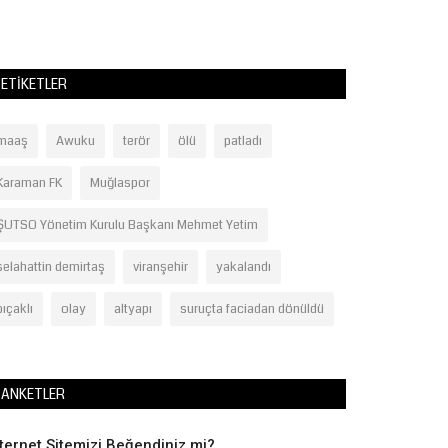
ETIKETLER
maaş
Awuku
terör
ölü
patladı
Karaman FK
Muğlaspor
ŞUTSO Yönetim Kurulu Başkanı Mehmet Yetim
selahattin demirtaş
viranşehir
yakalandı
bıçaklı
olay
altyapı
suruçta faciadan dönüldü
ANKETLER
nternet Sitemizi Beğendiniz mi?