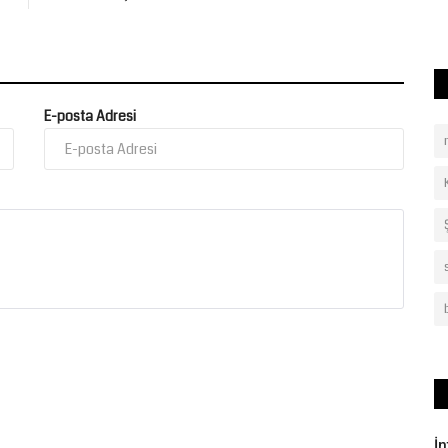
kadrolu personeli...
E-posta Adresi
İ