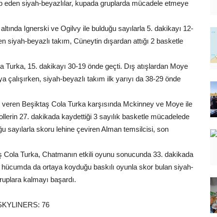
up eden siyah-beyazlılar, kupada gruplarda mücadele etmeye
ltında Ignerski ve Ogilvy ile bulduğu sayılarla 5. dakikayı 12-
n siyah-beyazlı takım, Cüneytin dışardan attığı 2 basketle
la Turka, 15. dakikayı 30-19 önde geçti. Dış atışlardan Moye
a çalışırken, siyah-beyazlı takım ilk yarıyı da 38-29 önde
r veren Beşiktaş Cola Turka karşısında Mckinney ve Moye ile
llerin 27. dakikada kaydettiği 3 sayılık basketle mücadelede
ğu sayılarla skoru lehine çeviren Alman temsilcisi, son
aş Cola Turka, Chatmanın etkili oyunu sonucunda 33. dakikada
e hücumda da ortaya koyduğu baskılı oyunla skor bulan siyah-
gruplara kalmayı başardı.
SKYLINERS: 76