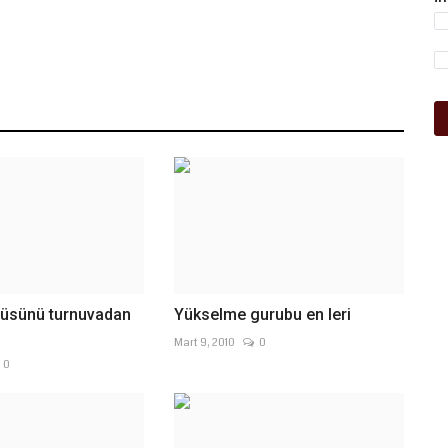
tüsünü turnuvadan
Yükselme gurubu en leri
Mart 9, 2010
0
0