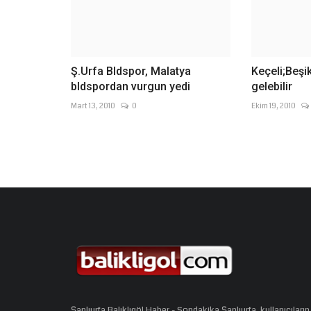
Ş.Urfa Bldspor, Malatya
Keçeli;Beşi
bldspordan vurgun yedi
gelebilir
Mart 13, 2010
0
Ekim 19, 2010
Şanlıurfa Balıklıgöl Haber - Sondakika Şanlıurfa, kullanıcıların