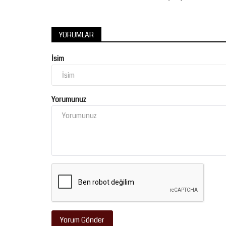
YORUMLAR
İsim
Yorumunuz
Yorum Gönder