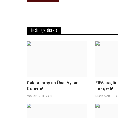
İLGILI İÇERIKLER
Galatasaray da Ünal Aysan
FIFA, başör
Dönemi!
ihraç etti!
Mayıs 14, 2011
0
Nisan 7, 2010