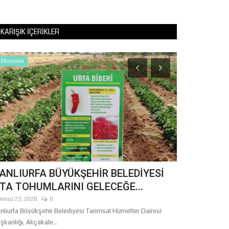
KARIŞIK İÇERIKLER
Ekonomi
Eğitim
ANLIURFA BÜYÜKŞEHİR BELEDİYESİ
Eğitim-Bir
TA TOHUMLARINI GELECEĞE...
Sınav Tepkis
mmuz 23, 2026
0
Temmuz 24, 2026
nlıurfa Büyükşehir Belediyesi Tarımsal Hizmetler Dairesi
İlk Defa Yönetici
şkanlığı, Akçakale...
düzenlenecek E-Sı