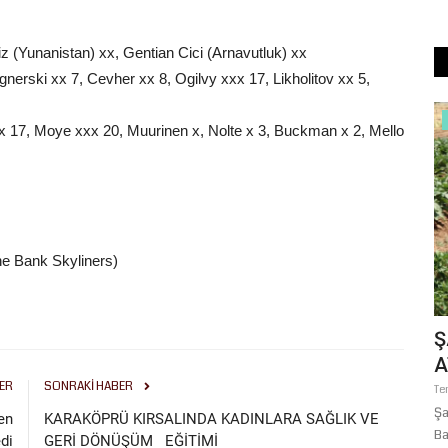
z (Yunanistan) xx, Gentian Cici (Arnavutluk) xx
nerski xx 7, Cevher xx 8, Ogilvy xxx 17, Likholitov xx 5,
Şanlıurfa
 17, Moye xxx 20, Muurinen x, Nolte x 3, Buckman x 2, Mello
he Bank Skyliners)
KŞEHİR
ŞANLIURFA BÜYÜKŞEHİR
Ş
BELEDİYESİ'NDE İMZALAR ATILDI
A
ER
SONRAKI HABER
İŞÇİNİN...
Te
nliği
Şa
Ağustos 7, 2026
0
en
KARAKÖPRÜ KIRSALINDA KADINLARA SAĞLIK VE
Ba
Şanlıurfa Büyükşehir Belediyesi ile Öz Belediye İş Sendikası,
di
GERİ DÖNÜŞÜM EĞİTİMİ