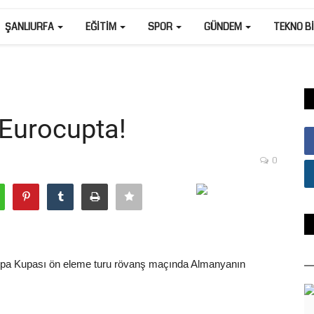
ŞANLIURFA
EĞITIM
SPOR
GÜNDEM
TEKNO B
 Eurocupta!
0
rupa Kupası ön eleme turu rövanş maçında Almanyanın