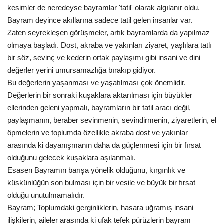
kesimler de neredeyse bayramlar 'tatil' olarak algılanır oldu.
Bayram deyince akıllarına sadece tatil gelen insanlar var.
Zaten seyrekleşen görüşmeler, artık bayramlarda da yapılmaz
olmaya başladı. Dost, akraba ve yakınları ziyaret, yaşlılara tatlı
bir söz, sevinç ve kederin ortak paylaşımı gibi insani ve dini
değerler yerini umursamazlığa bırakıp gidiyor.
Bu değerlerin yaşanması ve yaşatılması çok önemlidir.
Değerlerin bir sonraki kuşaklara aktarılması için büyükler
ellerinden geleni yapmalı, bayramların bir tatil aracı değil,
paylaşmanın, beraber sevinmenin, sevindirmenin, ziyaretlerin, el
öpmelerin ve toplumda özellikle akraba dost ve yakınlar
arasında ki dayanışmanın daha da güçlenmesi için bir fırsat
olduğunu gelecek kuşaklara aşılanmalı.
Esasen Bayramın barışa yönelik olduğunu, kırgınlık ve
küskünlüğün son bulması için bir vesile ve büyük bir fırsat
olduğu unutulmamalıdır.
Bayram; Toplumdaki gerginliklerin, hasara uğramış insani
ilişkilerin, aileler arasında ki ufak tefek pürüzlerin bayram