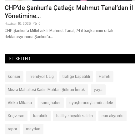
CHP’de Şanlıurfa Çatlağı: Mahmut Tanal’dan İl
T
Yönetimine...
B
Haziran 10, 2026
0
Ma
ye
CHP Şanlıurfa Milletvekili Mahmut Tanal, 74 il başkanının ortak
Tü
deklarasyonuna Şanlıurfa...
hey
ETIKETLER
konser
Trendyol 1. Lig
trafiğe kapatıldı
Halfeti
Mezra Mahallesi Kadın Muhtarı Şükran İmrak
yaya
Akiko Mikasa
suruçhaber
uyuşturucuyla mücadele
Koçveran
karabük
haliliye bıçaklı saldırı
can alıyordu
rapor
meydan