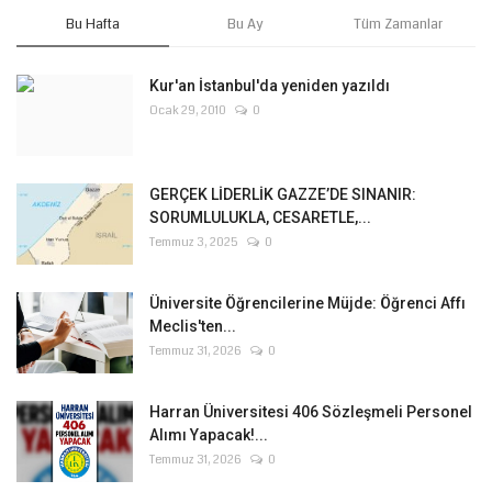
Bu Hafta
Bu Ay
Tüm Zamanlar
Kur'an İstanbul'da yeniden yazıldı
Ocak 29, 2010
0
GERÇEK LİDERLİK GAZZE’DE SINANIR:
SORUMLULUKLA, CESARETLE,...
Temmuz 3, 2025
0
Üniversite Öğrencilerine Müjde: Öğrenci Affı
Meclis'ten...
Temmuz 31, 2026
0
Harran Üniversitesi 406 Sözleşmeli Personel
Alımı Yapacak!...
Temmuz 31, 2026
0