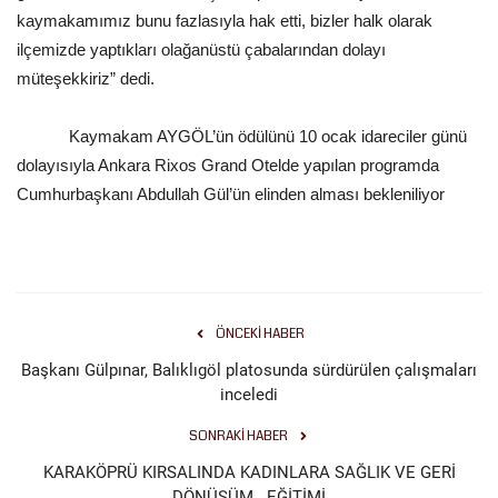
kaymakamımız bunu fazlasıyla hak etti, bizler halk olarak
ilçemizde yaptıkları olağanüstü çabalarından dolayı
müteşekkiriz” dedi.
Kaymakam AYGÖL’ün ödülünü 10 ocak idareciler günü
dolayısıyla Ankara Rixos Grand Otelde yapılan programda
Cumhurbaşkanı Abdullah Gül’ün elinden alması bekleniliyor
ÖNCEKI HABER
Başkanı Gülpınar, Balıklıgöl platosunda sürdürülen çalışmaları
inceledi
SONRAKI HABER
KARAKÖPRÜ KIRSALINDA KADINLARA SAĞLIK VE GERİ
DÖNÜŞÜM EĞİTİMİ