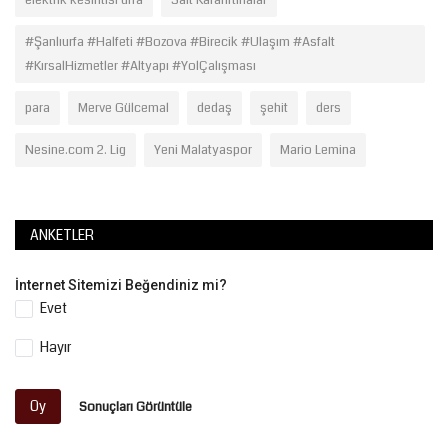
#Şanlıurfa #Halfeti #Bozova #Birecik #Ulaşım #Asfalt
#KırsalHizmetler #Altyapı #YolÇalışması
para
Merve Gülcemal
dedaş
şehit
ders
Nesine.com 2. Lig
Yeni Malatyaspor
Mario Lemina
ANKETLER
İnternet Sitemizi Beğendiniz mi?
Evet
Hayır
Oy
Sonuçları Görüntüle