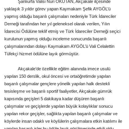
Şanlıurfa Valisi Nuri OKUTAN, Akçakale ilçesinde
yaklaşık 3 yıldır görev yapan Kaymakam Şefik AYGÖL’ü
Gündem
yapmış olduğu başarılı çalışmaları nedeniyle Türk İdareciler
Tekno Bilim
Derneği tarafından her yıl geleneksel olarak verilen, Yılın
İdarecisi Ödülüne teklif etmiş ve Türk İdareciler Derneği seçici
Ekonomi
kurulunun yapmış olduğu inceleme sonucunda başarılı
çalışmalarından dolayı Kaymakam AYGÖL’ü Vali Celalettin
Galeriler
Tüfekçi hizmet ödülüne layık görmüştür.
Siyaset
Akçakale’de özellikle eğitim alanında imece usulü
yapılan 150 derslik, okul öncesi ve ortaöğretimde yapılan
Künye
başarılı çalışmalar gençlere yönelik yapılan halk destekli
tesisleşme ve başarılı sportif faaliyetler, Akçakale gümrük
Yaşam
kapısında geçişleri 5 dakikaya kadar düşüren başarılı
çalışmalar ve geçişlerde yapılan büyük kolaylıklar sonucu
Sağlık
yapılan rekor geçişler, sağlıkta yapılan başarılı çalışmalar ve
köylerde insan odaklı ve köylülerin çalışmalara etkin katılımı ile
İletişim
yapılan başarılı işler bu ödüle layık görülmesinde etkili oldu.