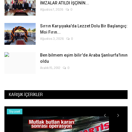
İMZALAR ATILDI İŞÇİNİN...
Ağustos 7, 2026
0
Sırrın Karşıyaka'da Lezzet Dolu Bir Başlangıç:
Moi Fırın...
Ağustos 3, 2026
0
Ben bilmem eşim bilir'de Araba Şanlıurfa'lının
oldu
Aralık 15, 2012
0
KARIŞIK İÇERIKLER
Siyaset