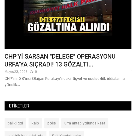
CHP’Yİ SARSAN "DELEGE" OPERASYONU
P
URFA’YA SIÇRADI! 13 GÖZALTI...
M
Mayıs 23, 2026
0
Te
CHP’nin 38’inci Olağan Kurultayı’ndaki rüşvet ve usulsüzlük iddialarına
Şa
yönelik...
ad
ETIKETLER
balıklıgöl
kalp
polis
urfa antep yolunda kaza
elektrik kesintisi urfa
Sait Karafırtınalar