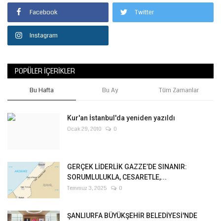
Facebook
Twitter
Instagram
POPÜLER İÇERIKLER
Bu Hafta
Bu Ay
Tüm Zamanlar
Kur'an İstanbul'da yeniden yazıldı
Ocak 29, 2010
0
GERÇEK LİDERLİK GAZZE’DE SINANIR:
SORUMLULUKLA, CESARETLE,...
Temmuz 3, 2025
0
ŞANLIURFA BÜYÜKŞEHİR BELEDİYESİ'NDE