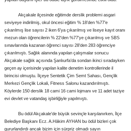
Kültür Sanat
Akçakale ilçesinde eğitimde derslik problemi asgari
seviyeye indirilmiş, okul öncesi eğitim % 18’den %77’e
çıkarılmış lise sayısı 2 iken 6’ya çıkarılmış ve liseye kayıt oranı
mezun olan öğrencilerin % 22’den %77’ye çıkarılmış ve SBS
sınavlarında kazanan öğrenci sayısı 28’den 283 öğrenciye
çıkarılmıştı. Sağlık alanında yapılan çalışmalar sonucu
Akçakale sağlık açısında Şanlıurfa’da sondan ikinci sıradayken
geçen ay içerisinde yapılan kalite denetim kontrollerinde il
birincisi olmuştu. İlçeye Sentetik Çim Semt Sahası, Gençlik
Merkezi Gençlik Lokali, Fitness Salonu kazandırılmıştı.
Köylerde 150 derslik 18 cami 16 cami lojmanı ve 11 adet taziye
evi devlet ve vatandaş işbirliğiyle yapılmıştı.
Bu ödül Akçakale’de büyük sevinçle karşılanırken, İlçe
Belediye Başkanı Ecz. A.Hâkim AYHAN bu ödül bizleri çok
gururlandırdı ancak bizim için sürpriz olmadı sayın