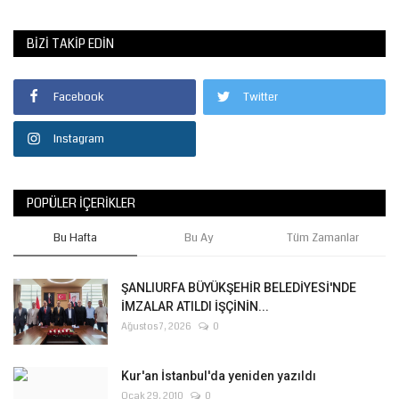
BIZI TAKIP EDIN
Facebook
Twitter
Instagram
POPÜLER İÇERIKLER
Bu Hafta
Bu Ay
Tüm Zamanlar
ŞANLIURFA BÜYÜKŞEHİR BELEDİYESİ'NDE
İMZALAR ATILDI İŞÇİNİN...
Ağustos 7, 2026
0
Kur'an İstanbul'da yeniden yazıldı
Ocak 29, 2010
0