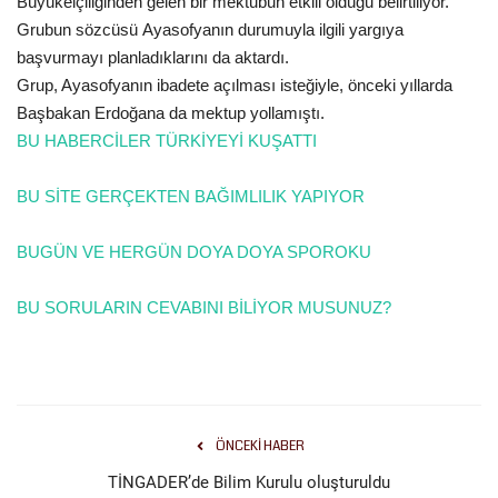
Büyükelçiliğinden gelen bir mektubun etkili olduğu belirtiliyor.
Grubun sözcüsü Ayasofyanın durumuyla ilgili yargıya
Gündem
başvurmayı planladıklarını da aktardı.
Grup, Ayasofyanın ibadete açılması isteğiyle, önceki yıllarda
Tekno Bilim
Başbakan Erdoğana da mektup yollamıştı.
BU HABERCİLER TÜRKİYEYİ KUŞATTI
Ekonomi
BU SİTE GERÇEKTEN BAĞIMLILIK YAPIYOR
Siyaset
BUGÜN VE HERGÜN DOYA DOYA SPOROKU
Galeriler
BU SORULARIN CEVABINI BİLİYOR MUSUNUZ?
Yaşam
Künye
Sağlık
ÖNCEKI HABER
TİNGADER’de Bilim Kurulu oluşturuldu
İletişim