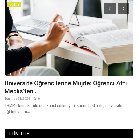
Eğitim
Üniversite Öğrencilerine Müjde: Öğrenci Affı
Ş
Meclis'ten...
Ö
Temmuz 31, 2026
0
Te
TBMM Genel Kurulu'nda kabul edilen yeni kanun teklifiyle, üniversite
Şa
eğitimi yarım...
öğr
ETIKETLER