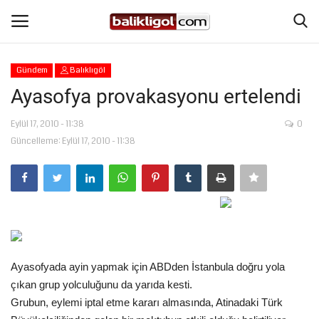
Gündem
Balıklıgöl
Giriş Yap
Kaydol
Ayasofya provakasyonu ertelendi
Anasayfa
Eylül 17, 2010 - 11:38
0
Güncelleme: Eylül 17, 2010 - 11:38
Köşe Yazıları
Magazin
Şanlıurfa
Ayasofyada ayin yapmak için ABDden İstanbula doğru yola
Eğitim
çıkan grup yolculuğunu da yarıda kesti.
Grubun, eylemi iptal etme kararı almasında, Atinadaki Türk
Spor