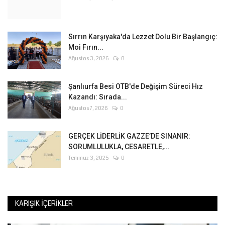
Sırrın Karşıyaka'da Lezzet Dolu Bir Başlangıç:
Moi Fırın...
Ağustos 3, 2026
0
Şanlıurfa Besi OTB'de Değişim Süreci Hız
Kazandı: Sırada...
Ağustos 7, 2026
0
GERÇEK LİDERLİK GAZZE’DE SINANIR:
SORUMLULUKLA, CESARETLE,...
Temmuz 3, 2025
0
KARIŞIK İÇERIKLER