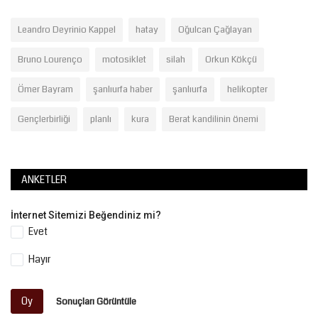
Leandro Deyrinio Kappel
hatay
Oğulcan Çağlayan
Bruno Lourenço
motosiklet
silah
Orkun Kökçü
Ömer Bayram
şanlıurfa haber
şanlıurfa
helikopter
Gençlerbirliği
planlı
kura
Berat kandilinin önemi
ANKETLER
İnternet Sitemizi Beğendiniz mi?
Evet
Hayır
Oy
Sonuçları Görüntüle