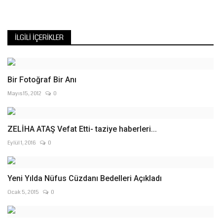
İLGILI İÇERIKLER
Bir Fotoğraf Bir Anı
Mayıs 15, 2012
0
ZELİHA ATAŞ Vefat Etti- taziye haberleri...
Eylül 1, 2016
0
Yeni Yılda Nüfus Cüzdanı Bedelleri Açıkladı
Ocak 5, 2015
0