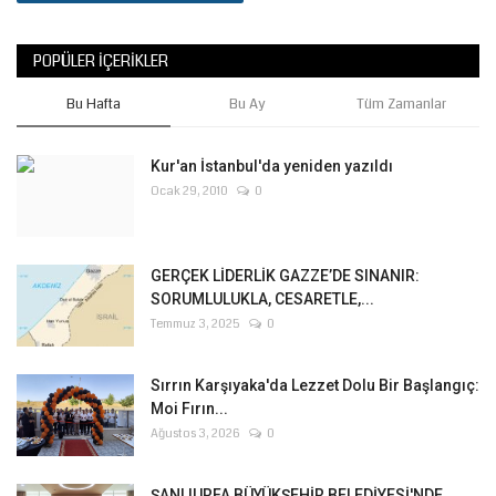
POPÜLER İÇERIKLER
Bu Hafta
Bu Ay
Tüm Zamanlar
Kur'an İstanbul'da yeniden yazıldı
Ocak 29, 2010
0
GERÇEK LİDERLİK GAZZE’DE SINANIR:
SORUMLULUKLA, CESARETLE,...
Temmuz 3, 2025
0
Sırrın Karşıyaka'da Lezzet Dolu Bir Başlangıç:
Moi Fırın...
Ağustos 3, 2026
0
ŞANLIURFA BÜYÜKŞEHİR BELEDİYESİ'NDE