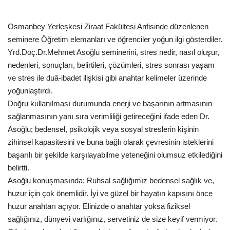
Gündem
Osmanbey Yerleşkesi Ziraat Fakültesi Anfisinde düzenlenen
seminere Öğretim elemanları ve öğrenciler yoğun ilgi gösterdiler.
Tekno Bilim
Yrd.Doç.Dr.Mehmet Asoğlu seminerini, stres nedir, nasıl oluşur,
nedenleri, sonuçları, belirtileri, çözümleri, stres sonrası yaşam
Ekonomi
ve stres ile duâ-ibadet ilişkisi gibi anahtar kelimeler üzerinde
yoğunlaştırdı.
Galeriler
Doğru kullanılması durumunda enerji ve başarının artmasının
sağlanmasının yanı sıra verimliliği getireceğini ifade eden Dr.
Siyaset
Asoğlu; bedensel, psikolojik veya sosyal streslerin kişinin
zihinsel kapasitesini ve buna bağlı olarak çevresinin isteklerini
Künye
başarılı bir şekilde karşılayabilme yeteneğini olumsuz etkilediğini
belirtti.
Yaşam
Asoğlu konuşmasında: Ruhsal sağlığımız bedensel sağlık ve,
huzur için çok önemlidir. İyi ve güzel bir hayatın kapısını önce
Sağlık
huzur anahtarı açıyor. Elinizde o anahtar yoksa fiziksel
sağlığınız, dünyevi varlığınız, servetiniz de size keyif vermiyor.
İletişim