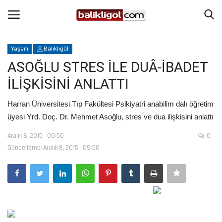
Yaşam
Balıklıgöl
Giriş Yap
Kaydol
ASOĞLU STRES İLE DUÂ-İBADET
İLİŞKİSİNİ ANLATTI
Anasayfa
Harran Üniversitesi Tıp Fakültesi Psikiyatri anabilim dalı öğretim
Köşe Yazıları
üyesi Yrd. Doç. Dr. Mehmet Asoğlu, stres ve dua ilişkisini anlattı
Aralık 8, 2015 - 09:50
0
Eğitim
Güncelleme: Aralık 8, 2015 - 09:50
Magazin
Şanlıurfa
Spor