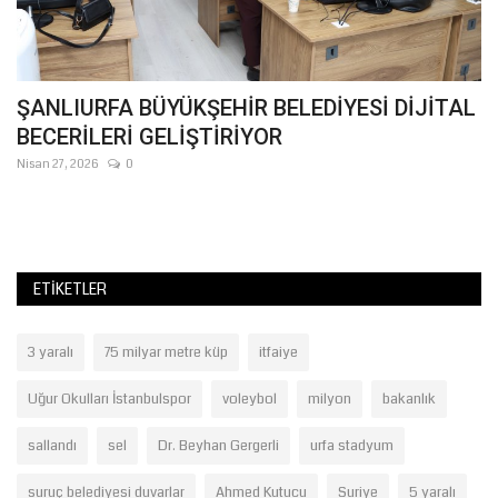
e
ŞANLIURFA BÜYÜKŞEHİR BELEDİYESİ DİJİTAL
Ş
BECERİLERİ GELİŞTİRİYOR
Ağ
AK
Nisan 27, 2026
0
Ba
ETIKETLER
3 yaralı
75 milyar metre küp
itfaiye
Uğur Okulları İstanbulspor
voleybol
milyon
bakanlık
sallandı
sel
Dr. Beyhan Gergerli
urfa stadyum
suruç belediyesi duvarlar
Ahmed Kutucu
Suriye
5 yaralı