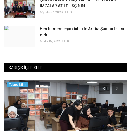
İMZALAR ATILDI İŞÇİNİN...
Ağustos 7, 2026
0
Ben bilmem eşim bilir'de Araba Şanlıurfa'lının
oldu
Aralık 15, 2012
0
KARIŞIK İÇERIKLER
Tekno Bilim