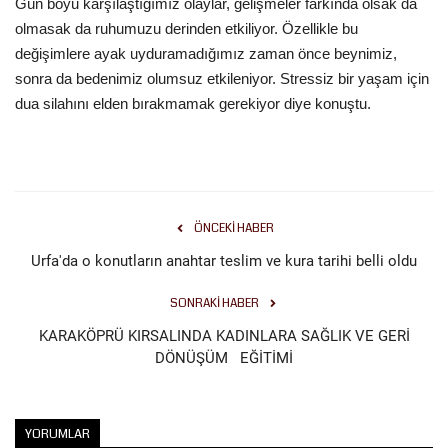
Gün boyu karşılaştığımız olaylar, gelişmeler farkında olsak da
olmasak da ruhumuzu derinden etkiliyor. Özellikle bu
Kültür Sanat
değişimlere ayak uyduramadığımız zaman önce beynimiz,
sonra da bedenimiz olumsuz etkileniyor. Stressiz bir yaşam için
dua silahını elden bırakmamak gerekiyor diye konuştu.
ÖNCEKI HABER
Urfa'da o konutların anahtar teslim ve kura tarihi belli oldu
SONRAKI HABER
KARAKÖPRÜ KIRSALINDA KADINLARA SAĞLIK VE GERİ
DÖNÜŞÜM EĞİTİMİ
YORUMLAR