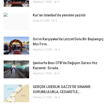
Ağustos 7, 2026
0
Kur'an İstanbul'da yeniden yazıldı
Ocak 29, 2010
0
Sırrın Karşıyaka'da Lezzet Dolu Bir Başlangıç:
Moi Fırın...
Ağustos 3, 2026
0
Şanlıurfa Besi OTB'de Değişim Süreci Hız
Kazandı: Sırada...
Ağustos 7, 2026
0
GERÇEK LİDERLİK GAZZE’DE SINANIR:
SORUMLULUKLA, CESARETLE,...
Temmuz 3, 2025
0