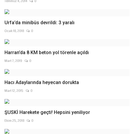
Temmuz 4, 2014
0
Urfa’da minibüs devrildi: 3 yaralı
Ocak 18, 2018
0
Harran’da 8 KM beton yol törenle açıldı
Mart 7, 2019
0
Hacı Adaylarında heyecan dorukta
Mart 12, 2015
0
ŞUSKİ Harekete geçti! Hepsini yeniliyor
Ekim 25, 2018
0