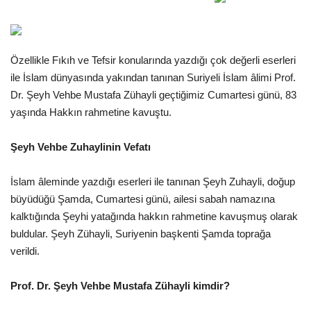
Gündem
Tekno Bilim
Özellikle Fıkıh ve Tefsir konularında yazdığı çok değerli eserleri
ile İslam dünyasında yakından tanınan Suriyeli İslam âlimi Prof.
Ekonomi
Dr. Şeyh Vehbe Mustafa Zühayli geçtiğimiz Cumartesi günü, 83
yaşında Hakkın rahmetine kavuştu.
Siyaset
Şeyh Vehbe Zuhaylinin Vefatı
Galeriler
İslam âleminde yazdığı eserleri ile tanınan Şeyh Zuhayli, doğup
büyüdüğü Şamda, Cumartesi günü, ailesi sabah namazına
Yaşam
kalktığında Şeyhi yatağında hakkın rahmetine kavuşmuş olarak
buldular. Şeyh Zühayli, Suriyenin başkenti Şamda toprağa
Künye
verildi.
Sağlık
Prof. Dr. Şeyh Vehbe Mustafa Zühayli kimdir?
İletişim