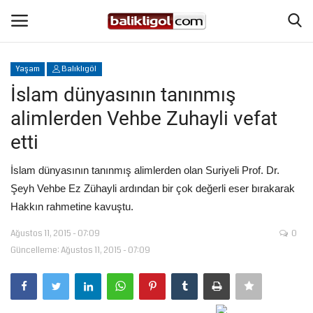
Yaşam
Balıklıgöl
Giriş Yap
Kaydol
İslam dünyasının tanınmış
alimlerden Vehbe Zuhayli vefat
Anasayfa
etti
Köşe Yazıları
İslam dünyasının tanınmış alimlerden olan Suriyeli Prof. Dr.
Şeyh Vehbe Ez Zühayli ardından bir çok değerli eser bırakarak
Magazin
Hakkın rahmetine kavuştu.
Şanlıurfa
Ağustos 11, 2015 - 07:09
0
Güncelleme: Ağustos 11, 2015 - 07:09
Eğitim
Spor