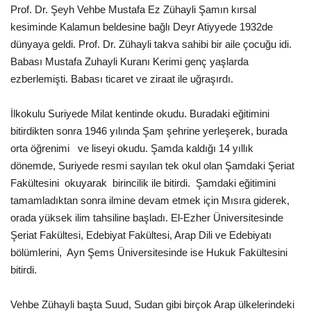
Prof. Dr. Şeyh Vehbe Mustafa Ez Zühayli Şamın kırsal
kesiminde Kalamun beldesine bağlı Deyr Atiyyede 1932de
Kültür Sanat
dünyaya geldi. Prof. Dr. Zühayli takva sahibi bir aile çocuğu idi.
Babası Mustafa Zuhayli Kuranı Kerimi genç yaşlarda
ezberlemişti. Babası ticaret ve ziraat ile uğraşırdı.
İlkokulu Suriyede Milat kentinde okudu. Buradaki eğitimini
bitirdikten sonra 1946 yılında Şam şehrine yerleşerek, burada
orta öğrenimi ve liseyi okudu. Şamda kaldığı 14 yıllık
dönemde, Suriyede resmi sayılan tek okul olan Şamdaki Şeriat
Fakültesini okuyarak birincilik ile bitirdi. Şamdaki eğitimini
tamamladıktan sonra ilmine devam etmek için Mısıra giderek,
orada yüksek ilim tahsiline başladı. El-Ezher Üniversitesinde
Şeriat Fakültesi, Edebiyat Fakültesi, Arap Dili ve Edebiyatı
bölümlerini, Ayn Şems Üniversitesinde ise Hukuk Fakültesini
bitirdi.
Vehbe Zühayli başta Suud, Sudan gibi birçok Arap ülkelerindeki