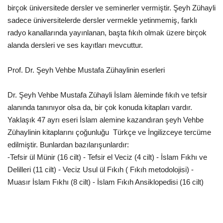
birçok üniversitede dersler ve seminerler vermiştir. Şeyh Zühayli
sadece üniversitelerde dersler vermekle yetinmemiş, farklı
radyo kanallarında yayınlanan, başta fıkıh olmak üzere birçok
alanda dersleri ve ses kayıtları mevcuttur.
Prof. Dr. Şeyh Vehbe Mustafa Zühaylinin eserleri
Dr. Şeyh Vehbe Mustafa Zühayli İslam âleminde fıkıh ve tefsir
alanında tanınıyor olsa da, bir çok konuda kitapları vardır.
Yaklaşık 47 ayrı eseri İslam alemine kazandıran şeyh Vehbe
Zühaylinin kitaplarını çoğunluğu Türkçe ve İngilizceye tercüme
edilmiştir. Bunlardan bazılarışunlardır:
-Tefsir ül Münir (16 cilt) - Tefsir el Veciz (4 cilt) - İslam Fıkhı ve
Delilleri (11 cilt) - Veciz Usul ül Fıkıh ( Fıkıh metodolojisi) -
Muasır İslam Fıkhı (8 cilt) - İslam Fıkıh Ansiklopedisi (16 cilt)