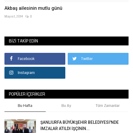
Akbaş ailesinin mutlu günü
Mayıs 1, 2014
0
BIZI TAKIP EDIN
Facebook
Twitter
Instagram
POPÜLER İÇERIKLER
Bu Hafta
Bu Ay
Tüm Zamanlar
ŞANLIURFA BÜYÜKŞEHİR BELEDİYESİ'NDE
İMZALAR ATILDI İŞÇİNİN...