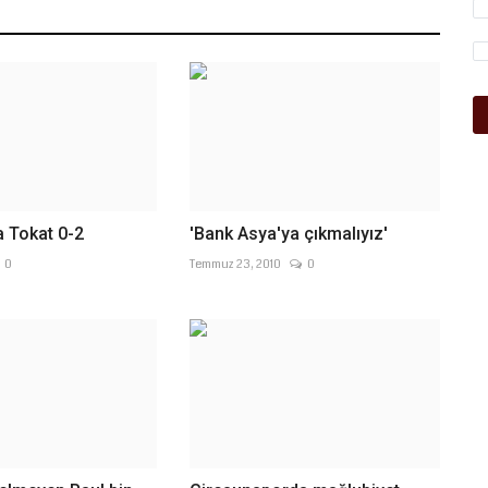
 Tokat 0-2
'Bank Asya'ya çıkmalıyız'
0
Temmuz 23, 2010
0