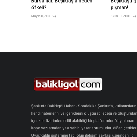
Bursalılar, Beşiktaş'a neden
Beşiktaşa g
öfkeli?
pişman!
Mayıs 8, 2011
0
Ekim 10, 2010
Şanlıurfa Balıklıgöl Haber - Sondakika Şanlıurfa, kullanıcıların
kendi haberlerini ve içeriklerini oluşturabileceği ve oluşturula
içerikler üzerinden ödül alabildiği bir platformdur. Yayınlanan
köşe yazılarından yazı sahibi yazar sorumludur, diğer içerikler
Uyar/Kaldır sistemine tabi olup iletişim sayfası üzerinden ilgili