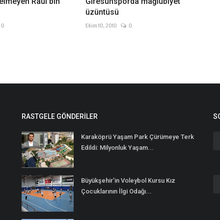
elmeyen Raul bin
Giresunsporda mağlubiyet
üzüntüsü
0
Ekim 10, 2010
0
RASTGELE GÖNDERILER
S
Karaköprü Yaşam Park Çürümeye Terk
Edildi: Milyonluk Yaşam...
Büyükşehir’in Voleybol Kursu Kız
n
Çocuklarının İlgi Odağı...