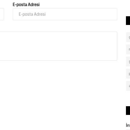
hukuken geçersiz sayılması...
E-posta Adresi
İ