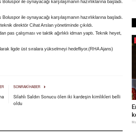
is Boluspor ile oynayacağı karşılaşmanın hazırlıklarına başladı.
is Boluspor ile oynayacağı karşılaşmanın hazırlıklarına başladı.
eknik direktör Cihat Arslan yönetiminde çıkıldı.
an pas çalışması ve taktik ağırlıklı idman yaptı. Teknik heyet,
Siyaset
larak ligde üst sıralara yükselmeyi hedefliyor.(RHA Ajans)
ER
SONRAKI HABER
ma
Silahlı Saldırı Sonucu ölen iki kardeşin kimlikleri belli
oldu
inlerce
CHP’de Kurultay Tartışmaları İçin İki
E
Kritik Senaryo
k
Mayıs 15, 2026
0
Ma
 Ahmet Yiğit
Cumhuriyet Halk Partisi (CHP) yönetimi, son büyük kurultayın