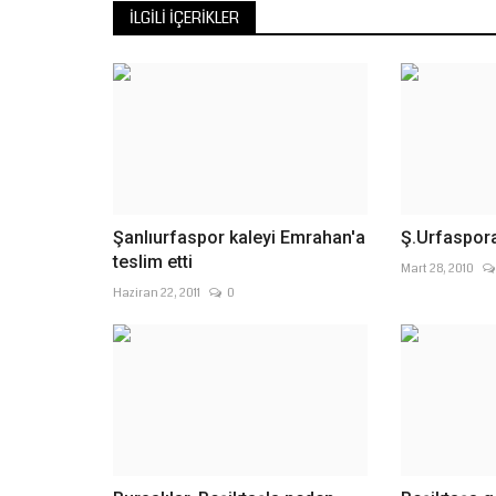
İLGILI İÇERIKLER
Şanlıurfaspor kaleyi Emrahan'a
Ş.Urfaspora
teslim etti
Mart 28, 2010
Haziran 22, 2011
0