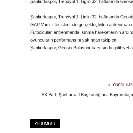
Şanlıurfaspor, Trendyol 1. Lig'in 32. haftasında Geos
Şanlıurfaspor, Trendyol 1. Lig'in 32. haftasında Geos
GAP Vadisi Tesisleri'nde gerçekleştirilen antrenmana t
Futbolcular, antrenmanda ısınma hareketlerinin ardınd
Siyaset
oyuncuların performansını yakından takip etti.
Şanlıurfaspor, Geosis Boluspor karşısında galibiyet a
ÖNCEKI HAB
AK Parti Şanlıurfa İl Başkanlığında Bayramlaş
Türk Gençliği Büyük Kurultayı" b
genci Ankara'da...
Mayıs 14, 2026
0
YORUMLAR
Ülkü Ocakları Eğitim ve Kültür Vakfı Genel Başkanı