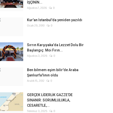
İŞÇİNİN...
Ağustos 7, 2026
0
Kur'an İstanbul'da yeniden yazıldı
Ocak 29, 2010
0
Sırrın Karşıyaka'da Lezzet Dolu Bir
Başlangıç: Moi Fırın...
Ağustos 3, 2026
0
Ben bilmem eşim bilir'de Araba
Şanlıurfa'lının oldu
Aralık 15, 2012
0
GERÇEK LİDERLİK GAZZE’DE
SINANIR: SORUMLULUKLA,
CESARETLE,...
Temmuz 3, 2025
0