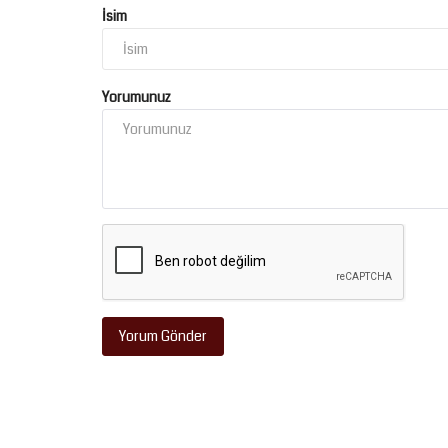
Yıldırım, 19 Mayıs'ta...
İsim
Yorumunuz
Yorum Gönder