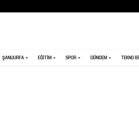
ŞANLIURFA
EĞITIM
SPOR
GÜNDEM
TEKNO B