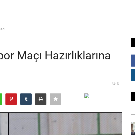
ladı
por Maçı Hazırlıklarına
0