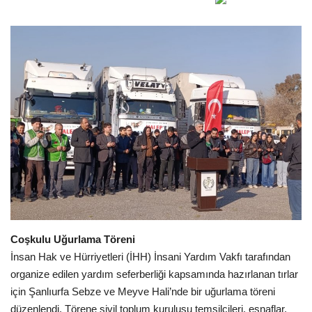
Gündem
Tekno Bilim
Ekonomi
Siyaset
Galeriler
Yaşam
Künye
Coşkulu Uğurlama Töreni
İnsan Hak ve Hürriyetleri (İHH) İnsani Yardım Vakfı tarafından
Sağlık
organize edilen yardım seferberliği kapsamında hazırlanan tırlar
için Şanlıurfa Sebze ve Meyve Hali’nde bir uğurlama töreni
İletişim
düzenlendi. Törene sivil toplum kuruluşu temsilcileri, esnaflar,