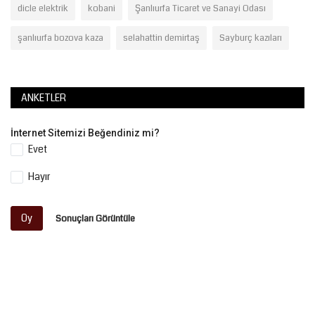
dicle elektrik
kobani
Şanlıurfa Ticaret ve Sanayi Odası
şanlıurfa bozova kaza
selahattin demirtaş
Sayburç kazıları
ANKETLER
İnternet Sitemizi Beğendiniz mi?
Evet
Hayır
Oy
Sonuçları Görüntüle