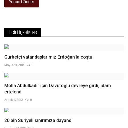
Yorum Gönder
İLGILI İÇERIKLER
Gurbetçi vatandaşlarımız Erdoğan'la coştu
Mayıs 24, 2014
0
Molla Abdülkadir için Davutoğlu devreye girdi, idam
ertelendi
Aralık 11, 2013
0
20 bin Suriyeli sınırımıza dayandı