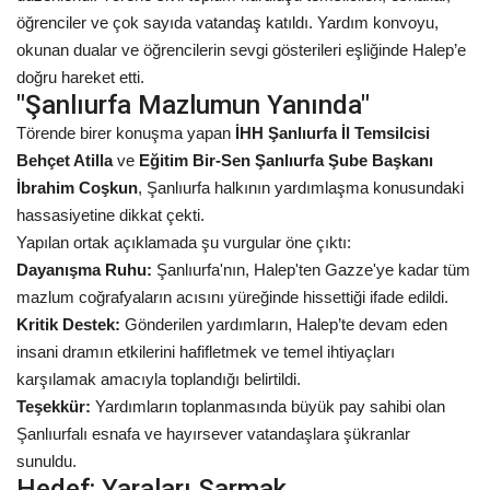
öğrenciler ve çok sayıda vatandaş katıldı. Yardım konvoyu,
Kültür Sanat
okunan dualar ve öğrencilerin sevgi gösterileri eşliğinde Halep’e
doğru hareket etti.
"Şanlıurfa Mazlumun Yanında"
Törende birer konuşma yapan
İHH Şanlıurfa İl Temsilcisi
Behçet Atilla
ve
Eğitim Bir-Sen Şanlıurfa Şube Başkanı
İbrahim Coşkun
, Şanlıurfa halkının yardımlaşma konusundaki
hassasiyetine dikkat çekti.
Yapılan ortak açıklamada şu vurgular öne çıktı:
Dayanışma Ruhu:
Şanlıurfa'nın, Halep'ten Gazze'ye kadar tüm
mazlum coğrafyaların acısını yüreğinde hissettiği ifade edildi.
Kritik Destek:
Gönderilen yardımların, Halep’te devam eden
insani dramın etkilerini hafifletmek ve temel ihtiyaçları
karşılamak amacıyla toplandığı belirtildi.
Teşekkür:
Yardımların toplanmasında büyük pay sahibi olan
Şanlıurfalı esnafa ve hayırsever vatandaşlara şükranlar
sunuldu.
Hedef: Yaraları Sarmak