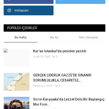
Instagram
POPÜLER İÇERIKLER
Bu Hafta
Bu Ay
Tüm Zamanlar
Kur'an İstanbul'da yeniden yazıldı
Ocak 29, 2010
0
GERÇEK LİDERLİK GAZZE’DE SINANIR:
SORUMLULUKLA, CESARETLE,...
Temmuz 3, 2025
0
Sırrın Karşıyaka'da Lezzet Dolu Bir Başlangıç:
Moi Fırın...