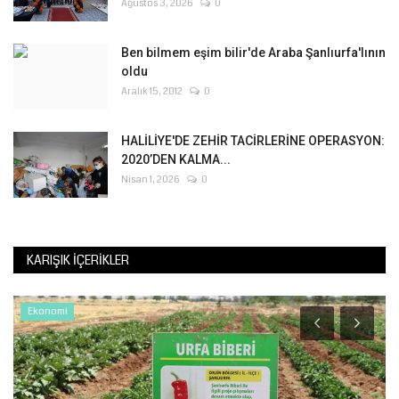
Ağustos 3, 2026
0
Ben bilmem eşim bilir'de Araba Şanlıurfa'lının
oldu
Aralık 15, 2012
0
HALİLİYE'DE ZEHİR TACİRLERİNE OPERASYON:
2020’DEN KALMA...
Nisan 1, 2026
0
KARIŞIK İÇERIKLER
Ekonomi