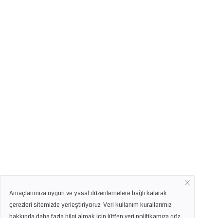
Amaçlarımıza uygun ve yasal düzenlemelere bağlı kalarak
çerezleri sitemizde yerleştiriyoruz. Veri kullanım kurallarımız
hakkında daha fazla bilgi almak için lütfen veri politikamıza göz