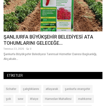
ŞANLIURFA BÜYÜKŞEHİR BELEDİYESİ ATA
M
TOHUMLARINI GELECEĞE...
B
Temmuz 23, 2026
0
Te
Şanlıurfa Büyükşehir Belediyesi Tarımsal Hizmetler Dairesi Başkanlığı,
Öl
Akçakale...
ba
ETIKETLER
Schafer
çalıştıklarını
atlayarak
şanlıurfa viranşehir
şok
sınır
itfaiye
Hamedan Mahallesi
mahkeme